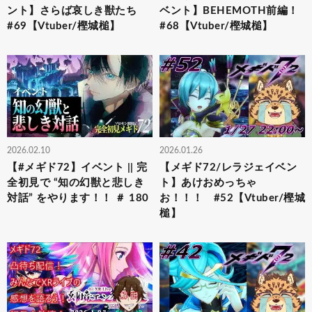
ント】さらば哀しき獣たち
ベント】BEHEMOTH前編！
#69【Vtuber/樫城槌】
#68【Vtuber/樫城槌】
2026.02.10
2026.01.26
【#メギド72】イベント || 完
【メギド72/レラジェイベン
全初見で “知の幻獣と悲しき
ト】あけおめっちゃ
対話” をやります！！ ＃ 180
お！！！ #52【Vtuber/樫城
槌】