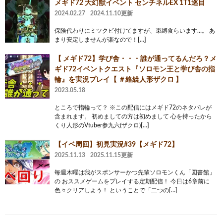
メギド72 大幻獣イベント センチネルEX 1T1巡目
2024.02.27
2024.11.10更新
保険代わりにミツクビ付けてますが、束縛食らいます…。 あ
まり安定しませんが楽なので！[…]
【 メギド72】学び舎・・・誰が通ってるんだろ？メ
ギド72イベントクエスト『ソロモン王と学び舎の指
輪』を実況プレイ【 ＃絡繰人形ザクロ 】
2023.05.18
ところで指輪って？ ※この配信にはメギド72のネタバレが
含まれます。 初めましての方は初めまして 心を持ったから
くり人形のVtuber参九六(ザクロ)[…]
【イベ周回】初見実況#39【メギド72】
2025.11.13
2025.11.15更新
毎週木曜は我がスポンサーかつ先輩ソロモンくん「図書館」
の おススメゲームをプレイする定期配信！ 今日は6章前に
色々クリアしよう！ ということで「二つの[…]