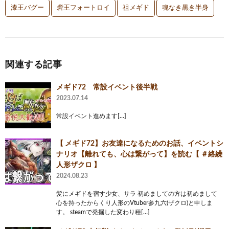
漆王バグー
砦王フォートロイ
祖メギド
魂なき黒き半身
関連する記事
メギド72 常設イベント後半戦
2023.07.14
常設イベント進めます[…]
【 メギド72】お友達になるためのお話、イベントシ
ナリオ【離れても、心は繋がって】を読む【 ＃絡繰
人形ザクロ 】
2024.08.23
髪にメギドを宿す少女、サラ 初めましての方は初めまして
心を持ったからくり人形のVtuber参九六(ザクロ)と申しま
す。 steamで発掘した変わり種[…]