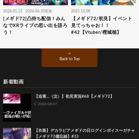
2026.01.12
2026.06.10更新
2025.12.08
[メギド72]凸待ち配信！みん
【メギド72/初見】イベント
なでXRライブの思い出を語ろ
見てっちゃお！！
う！
#42【Vtuber/樫城槌】
Back to Top
新着動画
【迫害…（泣）】初見実況#68【メギド72】
2026.08.07
【衣装】デカラビアメギドの日ログインボイス〜ガチャ
【メギド72備忘録】#33