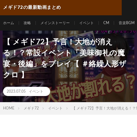
メギド72の最新動画まとめ
ホーム
攻略
メインストーリー
イベント
CM
音楽BGM
【 メギド72】予言！大地が消え
る！？常設イベント「美味御礼の魔
宴・後編」をプレイ【 ＃絡繰人形ザ
クロ 】
2023.07.05
イベント
HOME
メギド72
イベント
【 メギド72】予言！大地が消える！