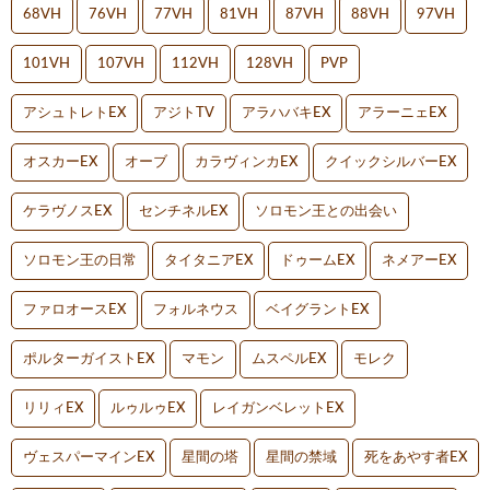
68VH
76VH
77VH
81VH
87VH
88VH
97VH
101VH
107VH
112VH
128VH
PVP
アシュトレトEX
アジトTV
アラハバキEX
アラーニェEX
オスカーEX
オーブ
カラヴィンカEX
クイックシルバーEX
ケラヴノスEX
センチネルEX
ソロモン王との出会い
ソロモン王の日常
タイタニアEX
ドゥームEX
ネメアーEX
ファロオースEX
フォルネウス
ベイグラントEX
ポルターガイストEX
マモン
ムスペルEX
モレク
リリィEX
ルゥルゥEX
レイガンベレットEX
ヴェスパーマインEX
星間の塔
星間の禁域
死をあやす者EX