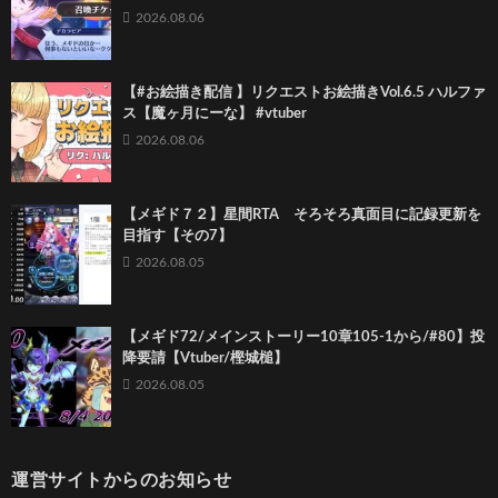
2026.08.06
【#お絵描き配信 】リクエストお絵描きVol.6.5 ハルファ
ス【魔ヶ月にーな】 #vtuber
2026.08.06
【メギド７２】星間RTA そろそろ真面目に記録更新を
目指す【その7】
2026.08.05
【メギド72/メインストーリー10章105-1から/#80】投
降要請【Vtuber/樫城槌】
2026.08.05
運営サイトからのお知らせ