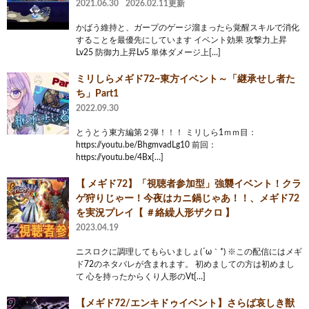
2021.06.30
2026.02.11更新
かばう維持と、ガープのゲージ溜まったら覚醒スキルで消化
することを最優先にしています イベント効果 攻撃力上昇
Lv25 防御力上昇Lv5 単体ダメージ上[…]
ミリしらメギド72~東方イベント～「継承せし者た
ち」Part1
2022.09.30
とうとう東方編第２弾！！！ ミリしら1ｍｍ目：
https://youtu.be/BhgmvadLg10 前回：
https://youtu.be/4Bx[…]
【 メギド72】「視聴者参加型」強襲イベント！クラ
ゲ狩りじゃー！今夜はカニ鍋じゃあ！！、メギド72
を実況プレイ【 ＃絡繰人形ザクロ 】
2023.04.19
ニスロクに調理してもらいましょ(´ω｀*) ※この配信にはメギ
ド72のネタバレが含まれます。 初めましての方は初めまし
て 心を持ったからくり人形のVt[…]
【メギド72/エンキドゥイベント】さらば哀しき獣