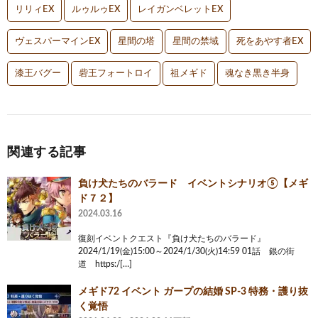
リリィEX
ルゥルゥEX
レイガンベレットEX
ヴェスパーマインEX
星間の塔
星間の禁域
死をあやす者EX
漆王バグー
砦王フォートロイ
祖メギド
魂なき黒き半身
関連する記事
負け犬たちのバラード イベントシナリオ⑤【メギ
ド７２】
2024.03.16
復刻イベントクエスト『負け犬たちのバラード』
2024/1/19(金)15:00～2024/1/30(火)14:59 01話 銀の街
道 https:/[…]
メギド72 イベント ガープの結婚 SP-3 特務・護り抜
く覚悟