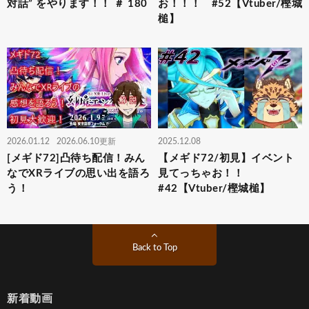
対話” をやります！！ ＃ 180
お！！！ #52【Vtuber/樫城
槌】
2026.01.12
2026.06.10更新
2025.12.08
[メギド72]凸待ち配信！みん
【メギド72/初見】イベント
なでXRライブの思い出を語ろ
見てっちゃお！！
う！
#42【Vtuber/樫城槌】
Back to Top
新着動画