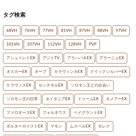
タグ検索
68VH
76VH
77VH
81VH
87VH
88VH
97VH
101VH
107VH
112VH
128VH
PVP
アシュトレトEX
アジトTV
アラハバキEX
アラーニェEX
オスカーEX
オーブ
カラヴィンカEX
クイックシルバーEX
ケラヴノスEX
センチネルEX
ソロモン王との出会い
ソロモン王の日常
タイタニアEX
ドゥームEX
ネメアーEX
ファロオースEX
フォルネウス
ベイグラントEX
ポルターガイストEX
マモン
ムスペルEX
モレク