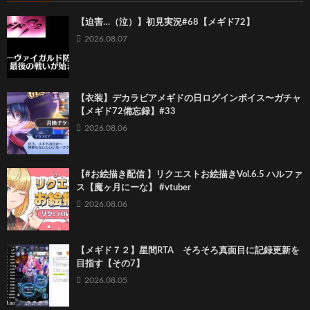
【迫害…（泣）】初見実況#68【メギド72】
2026.08.07
【衣装】デカラビアメギドの日ログインボイス〜ガチャ
【メギド72備忘録】#33
2026.08.06
【#お絵描き配信 】リクエストお絵描きVol.6.5 ハルファ
ス【魔ヶ月にーな】 #vtuber
2026.08.06
【メギド７２】星間RTA そろそろ真面目に記録更新を
目指す【その7】
2026.08.05