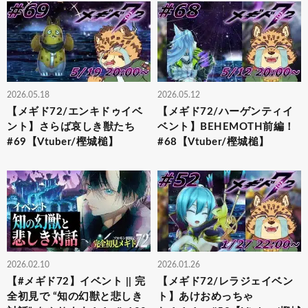
2026.05.18
2026.05.12
【メギド72/エンキドゥイベ
【メギド72/ハーゲンティイ
ント】さらば哀しき獣たち
ベント】BEHEMOTH前編！
#69【Vtuber/樫城槌】
#68【Vtuber/樫城槌】
2026.02.10
2026.01.26
【#メギド72】イベント || 完
【メギド72/レラジェイベン
全初見で “知の幻獣と悲しき
ト】あけおめっちゃ