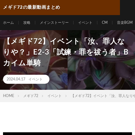
メギド72の最新動画まとめ
ホーム
攻略
メインストーリー
イベント
CM
音楽BGM
【メギド72】イベント「汝、罪人な
りや？」E2-3「試練・罪を祓う者」B
カイム単騎
2024.04.17
イベント
HOME
メギド72
イベント
【メギド72】イベント「汝、罪人なりや