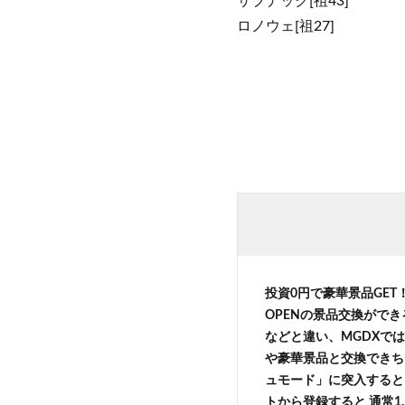
サブナック[祖43]
ロノウェ[祖27]
投資0円で豪華景品GE
OPENの景品交換がで
などと違い、MGDXでは
や豪華景品と交換できち
ュモード」に突入すると 
トから登録すると 通常1,