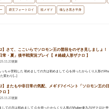
ー
砦王フォートロイ
祖メギド
魂なき黒き半身
ド72】さて、ここいらでソロモン王の普段をのぞき見しましょ！
日常・夏」後半戦実況プレイ【 ＃絡繰人形ザクロ 】
025.11.23更新
っちゃ苦戦した 初めましての方は初めまして 心を持ったからくり人形のVtub
した変わり[…]
ド72】またもや非日常の気配、メギド7イベント「ソロモン王の
クロ 】
025.11.23更新
ましての方は初めまして 心を持ったからくり人形のVtuber参九六(ザクロ)と申