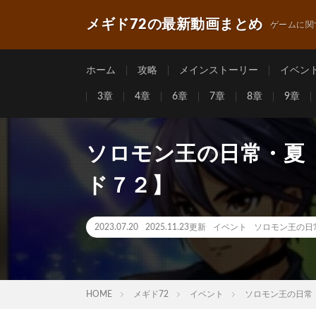
メギド72の最新動画まとめ
ゲームに関
ホーム
攻略
メインストーリー
イベン
3章
4章
6章
7章
8章
9章
ソロモン王の日常・夏
ド７２】
2023.07.20
2025.11.23更新
イベント
ソロモン王の日
HOME
メギド72
イベント
ソロモン王の日常