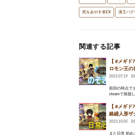
死をあやす者EX
漆王バグ
関連する記事
【 #メギ
ロモン王の
2023.07.19
2
前回の時点でも
steamで発掘
【 #メギ
絡繰人形ザ
2023.10.05
2
また日常 初め