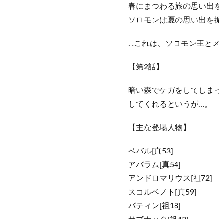
春にまつわる旅の思い出
ソロモンは夏の思い出を
…これは、ソロモン王と
【第2話】
暗い森でケガをしてしま
してくれるというが…。
【主な登場人物】
ベバル[真53]
アバラム[真54]
アンドロマリウス[祖72]
スコルベノト[真59]
バティン[祖18]