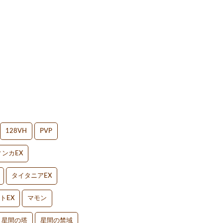
128VH
PVP
ンカEX
タイタニアEX
トEX
マモン
星間の塔
星間の禁域