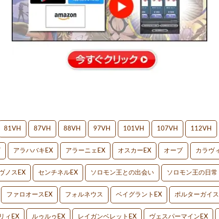
81VH
87VH
88VH
97VH
101VH
107VH
112VH
V
アラハバキEX
アラーニェEX
オスカーEX
オーブ
カラヴィ
ヴノスEX
センチネルEX
ソロモン王との出会い
ソロモン王の日常
ファロオースEX
フォルネウス
ベイグラントEX
ポルターガイス
リィEX
ルゥルゥEX
レイガンベレットEX
ヴェスパーマインEX