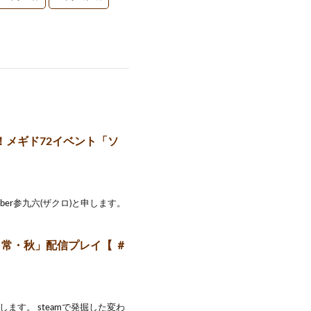
！メギド72イベント「ソ
er参九六(ザクロ)と申します。
日常・秋」配信プレイ【 ＃
します。 steamで発掘した変わ