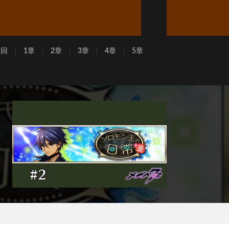
周回
1章
2章
3章
4章
5章