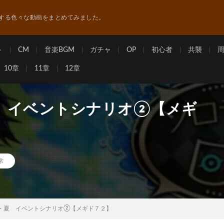
する色々な動画をまとめてみました。
ト
CM
音楽BGM
ガチャ
OP
初心者
共襲
10章
11章
12章
 イベントシナリオ②【メギ
常
・夏 イベントシナリオ②【メギド７２】