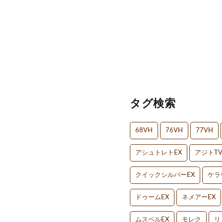
タグ検索
68VH
76VH
77VH
アシュトレトEX
アジトT
クイックシルバーEX
ケラ
ドゥームEX
ネメアーEX
ムスペルEX
モレク
リ