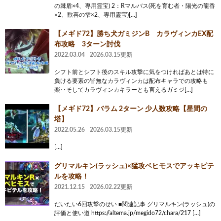
の棘盾×4、専用霊宝) 2：Rマルバス(死を育む者・陽光の龍香
×2、歓喜の雫×2、専用霊宝)[…]
【メギド72】勝ち犬ガミジンB カラヴィンカEX配
布攻略 3ターン討伐
2022.03.04
2026.03.15更新
シフト前とシフト後のスキル攻撃に気をつければあとは特に
負ける要素の皆無なカラヴィンカは配布キャラでの攻略も
楽‥そしてカラヴィンカキラーとも言えるガミジ[…]
【メギド72】バラム 2ターン 少人数攻略【星間の
塔】
2022.05.26
2026.03.15更新
[…]
グリマルキン(ラッシュ)×猛攻ベヒモスでアッキピテ
ルを攻略！
2021.12.15
2026.02.22更新
だいたい6回攻撃のせい ■関連記事 グリマルキン(ラッシュ)の
評価と使い道 https://altema.jp/megido72/chara/217 […]