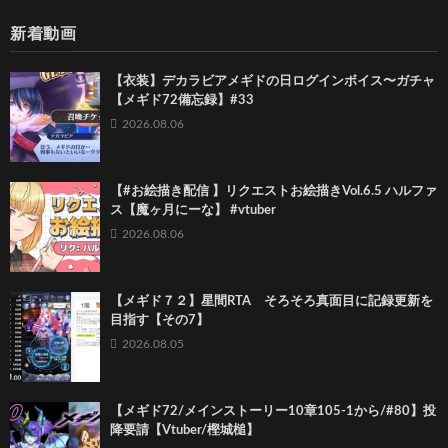
新着動画
【衣装】デカラビアメギドの日ログインボイス〜ガチャ
【メギド72備忘録】#33
2026.08.06
【#お絵描き配信 】リクエストお絵描きVol.6.5 ハルファ
ス【魔ヶ月にーな】 #vtuber
2026.08.06
【メギド７２】星間RTA そろそろ真面目に記録更新を
目指す【その7】
2026.08.05
【メギド72/メインストーリー10章105-1から/#80】投
降要請【Vtuber/樫城槌】