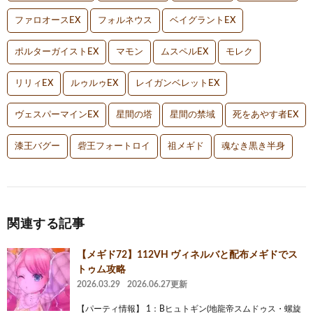
ファロオースEX
フォルネウス
ベイグラントEX
ポルターガイストEX
マモン
ムスペルEX
モレク
リリィEX
ルゥルゥEX
レイガンベレットEX
ヴェスパーマインEX
星間の塔
星間の禁域
死をあやす者EX
漆王バグー
砦王フォートロイ
祖メギド
魂なき黒き半身
関連する記事
【メギド72】112VH ヴィネルバと配布メギドでス
トゥム攻略
2026.03.29
2026.06.27更新
【パーティ情報】 1：Bヒュトギン(地龍帝スムドゥス・螺旋