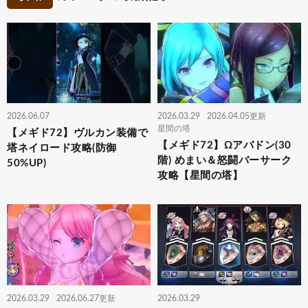
2026.06.07
2026.03.29
2026.04.05更新
星間の塔
【メギド72】ヴルカン装備で
【メギド72】Ωアバドン(30
塔ネイロード攻略(防御
階) めまい＆怒闘バーサーク
50%UP)
攻略【星間の塔】
2026.03.29
2026.06.27更新
2026.03.29