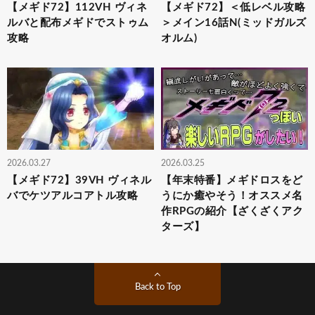
【メギド72】112VH ヴィネ
【メギド72】＜低レベル攻略
ルバと配布メギドでストゥム
＞メイン16話N(ミッドガルズ
攻略
オルム)
2026.03.27
2026.03.25
【メギド72】39VH ヴィネル
【年末特番】メギドロスをど
バでケツアルコアトル攻略
うにか癒やそう！オススメ名
作RPGの紹介【ざくざくアク
ターズ】
Back to Top