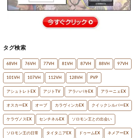
タグ検索
68VH
76VH
77VH
81VH
87VH
88VH
97VH
101VH
107VH
112VH
128VH
PVP
アシュトレトEX
アジトTV
アラハバキEX
アラーニェEX
オスカーEX
オーブ
カラヴィンカEX
クイックシルバーEX
ケラヴノスEX
センチネルEX
ソロモン王との出会い
ソロモン王の日常
タイタニアEX
ドゥームEX
ネメアーEX