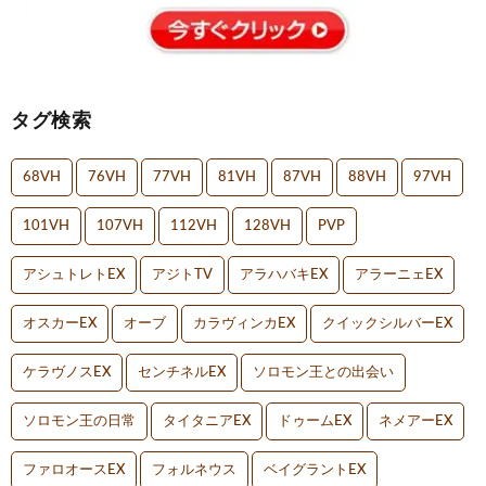
タグ検索
68VH
76VH
77VH
81VH
87VH
88VH
97VH
101VH
107VH
112VH
128VH
PVP
アシュトレトEX
アジトTV
アラハバキEX
アラーニェEX
オスカーEX
オーブ
カラヴィンカEX
クイックシルバーEX
ケラヴノスEX
センチネルEX
ソロモン王との出会い
ソロモン王の日常
タイタニアEX
ドゥームEX
ネメアーEX
ファロオースEX
フォルネウス
ベイグラントEX