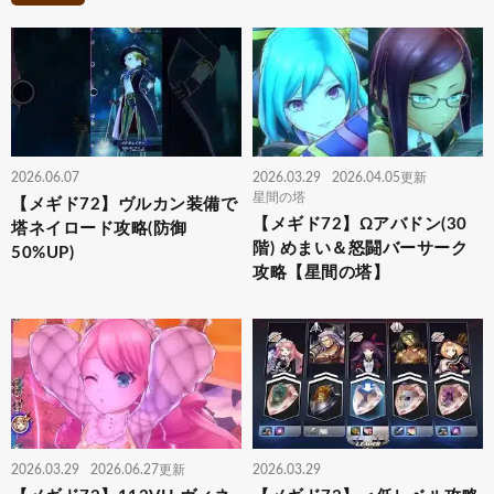
2026.06.07
2026.03.29
2026.04.05更新
星間の塔
【メギド72】ヴルカン装備で
【メギド72】Ωアバドン(30
塔ネイロード攻略(防御
階) めまい＆怒闘バーサーク
50%UP)
攻略【星間の塔】
2026.03.29
2026.06.27更新
2026.03.29