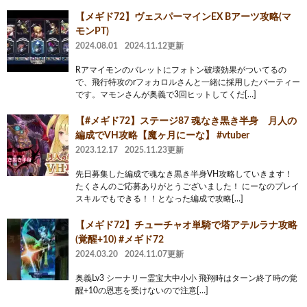
【メギド72】ヴェスパーマインEX Bアーツ攻略(マ
モンPT)
2024.08.01
2024.11.12更新
Rアマイモンのバレットにフォトン破壊効果がついてるの
で、飛行特攻のrフォカロルさんと一緒に採用したパーティー
です。マモンさんが奥義で3回ヒットしてくだ[…]
【#メギド72】ステージ87 魂なき黒き半身 月人の
編成でVH攻略【魔ヶ月にーな】 #vtuber
2023.12.17
2025.11.23更新
先日募集した編成で魂なき黒き半身VH攻略していきます！
たくさんのご応募ありがとうございました！ にーなのプレイ
スキルでもできる！！となった編成で攻略[…]
【メギド72】チューチャオ単騎で塔アテルラナ攻略
(覚醒+10) #メギド72
2024.03.20
2024.11.07更新
奥義Lv3 シーナリー霊宝大中小小 飛翔時はターン終了時の覚
醒+10の恩恵を受けないので注意[…]