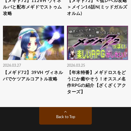
【メギド72】112VH ヴィネ
【メギド72】＜低レベル攻略
ルバと配布メギドでストゥム
＞メイン16話N(ミッドガルズ
攻略
オルム)
2026.03.27
2026.03.25
【メギド72】39VH ヴィネル
【年末特番】メギドロスをど
バでケツアルコアトル攻略
うにか癒やそう！オススメ名
作RPGの紹介【ざくざくアク
ターズ】
Back to Top