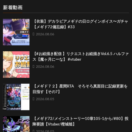
新着動画
【衣装】デカラビアメギドの日ログインボイス〜ガチャ
【メギド72備忘録】#33
2026.08.06
【#お絵描き配信 】リクエストお絵描きVol.6.5 ハルファ
ス【魔ヶ月にーな】 #vtuber
2026.08.06
【メギド７２】星間RTA そろそろ真面目に記録更新を
目指す【その7】
2026.08.05
【メギド72/メインストーリー10章105-1から/#80】投
降要請【Vtuber/樫城槌】
2026.08.05