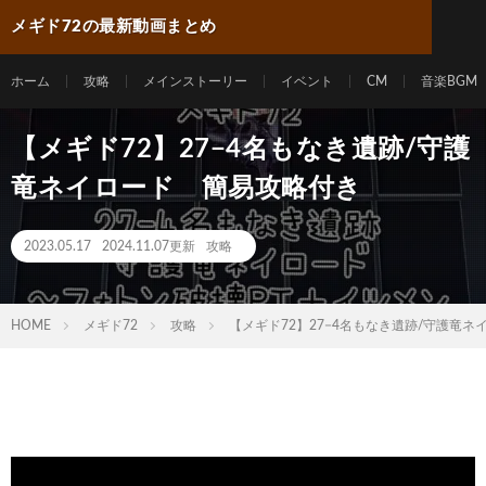
メギド72の最新動画まとめ
ホーム
攻略
メインストーリー
イベント
CM
音楽BGM
【メギド72】27−4名もなき遺跡/守護
竜ネイロード 簡易攻略付き
2023.05.17
2024.11.07更新
攻略
HOME
メギド72
攻略
【メギド72】27−4名もなき遺跡/守護竜