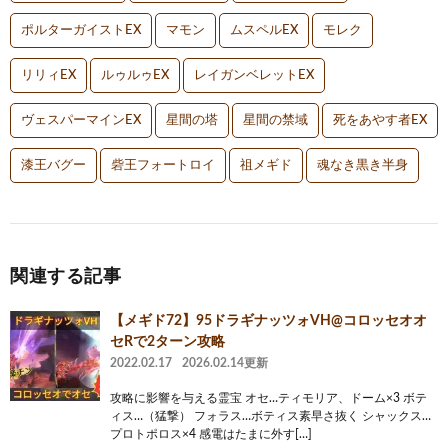
ポルターガイストEX
マモン
ムスペルEX
モレク
リリィEX
ルゥルゥEX
レイガンベレットEX
ヴェスパーマインEX
星間の塔
星間の禁域
死をあやす者EX
漆王バグー
砦王フォートロイ
祖メギド
魂なき黒き半身
関連する記事
【メギド72】95ドラギナッツォVH@コロッセオオ
セRで2ターン攻略
2022.02.17
2026.02.14更新
攻略に影響を与える霊宝 オセ…ティモリア、ドーム×3 ボテ
ィス…（猛撃） フォラス…ボティス素早さ抜く シャックス…
プロトポロス×4 感電はたまに外す[…]