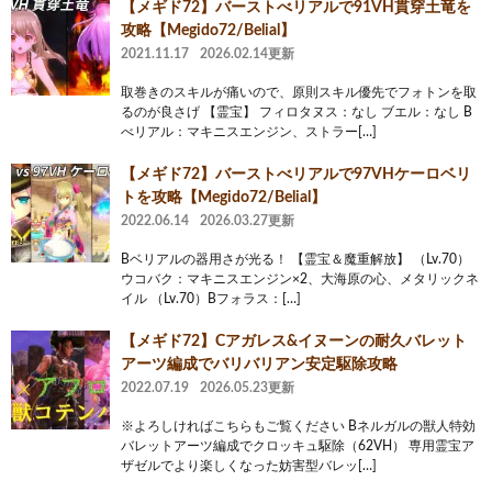
【メギド72】バーストべリアルで91VH貫穿土竜を
攻略【Megido72/Belial】
2021.11.17
2026.02.14更新
取巻きのスキルが痛いので、原則スキル優先でフォトンを取
るのが良さげ 【霊宝】 フィロタヌス：なし ブエル：なし B
べリアル：マキニスエンジン、ストラー[…]
【メギド72】バーストべリアルで97VHケーロベリ
トを攻略【Megido72/Belial】
2022.06.14
2026.03.27更新
Bベリアルの器用さが光る！ 【霊宝＆魔重解放】 （Lv.70）
ウコバク：マキニスエンジン×2、大海原の心、メタリックネ
イル （Lv.70）Bフォラス：[…]
【メギド72】Cアガレス&イヌーンの耐久バレット
アーツ編成でバリバリアン安定駆除攻略
2022.07.19
2026.05.23更新
※よろしければこちらもご覧ください Bネルガルの獣人特効
バレットアーツ編成でクロッキュ駆除（62VH） 専用霊宝ア
ザゼルでより楽しくなった妨害型バレッ[…]