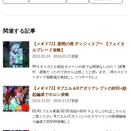
関連する記事
【メギド72】星間の塔 ディジィスプー 【フェイタ
ルブレード攻略】
2022.05.24
2026.03.21更新
99％ダメカとか固定ダメージの前では関係ないのだ！ (攻撃
中、虚無だったので次からは焼こうと思います。) Bカスピリ
ーダーで覚醒減少無効にしつつサーヤ[…]
【メギド72】Rブエル＆Rアガリアレプトの封印×励
起編成でホルン攻略
2022.11.03
2024.11.07更新
01:45 ブエル奥義 02:50 励起×封印 ※よろしければこちらも
ご覧ください Rブエル×Cガミジン×ロスヴァリンの防御極振
り編成で101VH攻略[…]