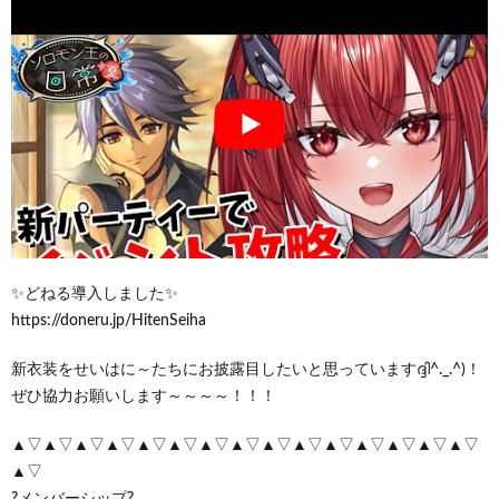
✨どねる導入しました✨
https://doneru.jp/HitenSeiha
新衣装をせいはに～たちにお披露目したいと思っていますദ്ദി^._.^)！
ぜひ協力お願いします～～～～！！！
▲▽▲▽▲▽▲▽▲▽▲▽▲▽▲▽▲▽▲▽▲▽▲▽▲▽▲▽▲▽
▲▽
?メンバーシップ?