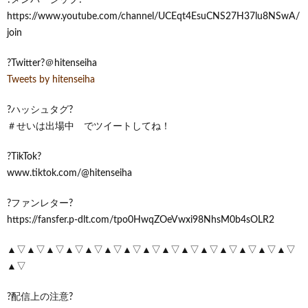
https://www.youtube.com/channel/UCEqt4EsuCNS27H37lu8NSwA/
join
?Twitter?＠hitenseiha
Tweets by hitenseiha
?ハッシュタグ?
＃せいは出場中 でツイートしてね！
?TikTok?
www.tiktok.com/@hitenseiha
?ファンレター?
https://fansfer.p-dlt.com/tpo0HwqZOeVwxi98NhsM0b4sOLR2
▲▽▲▽▲▽▲▽▲▽▲▽▲▽▲▽▲▽▲▽▲▽▲▽▲▽▲▽▲▽
▲▽
?配信上の注意?