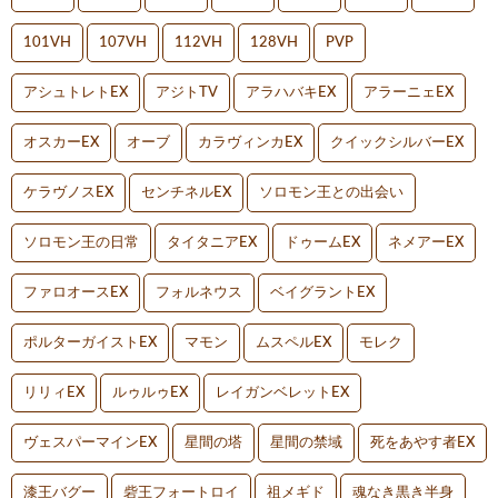
101VH
107VH
112VH
128VH
PVP
アシュトレトEX
アジトTV
アラハバキEX
アラーニェEX
オスカーEX
オーブ
カラヴィンカEX
クイックシルバーEX
ケラヴノスEX
センチネルEX
ソロモン王との出会い
ソロモン王の日常
タイタニアEX
ドゥームEX
ネメアーEX
ファロオースEX
フォルネウス
ベイグラントEX
ポルターガイストEX
マモン
ムスペルEX
モレク
リリィEX
ルゥルゥEX
レイガンベレットEX
ヴェスパーマインEX
星間の塔
星間の禁域
死をあやす者EX
漆王バグー
砦王フォートロイ
祖メギド
魂なき黒き半身