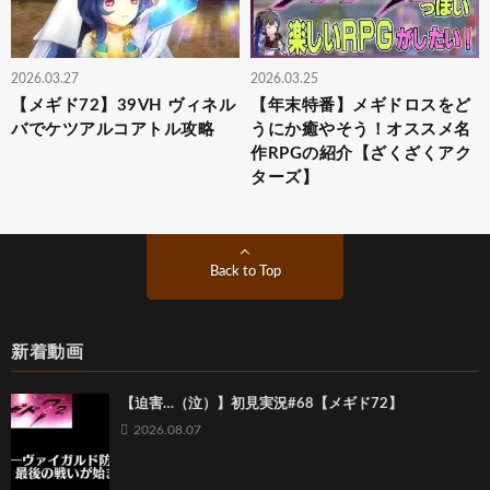
2026.03.27
2026.03.25
【メギド72】39VH ヴィネル
【年末特番】メギドロスをど
バでケツアルコアトル攻略
うにか癒やそう！オススメ名
作RPGの紹介【ざくざくアク
ターズ】
Back to Top
新着動画
【迫害…（泣）】初見実況#68【メギド72】
2026.08.07