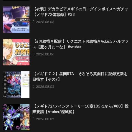
【衣装】デカラビアメギドの日ログインボイス〜ガチャ
【メギド72備忘録】#33
2026.08.06
【#お絵描き配信 】リクエストお絵描きVol.6.5 ハルファ
ス【魔ヶ月にーな】 #vtuber
2026.08.06
【メギド７２】星間RTA そろそろ真面目に記録更新を
目指す【その7】
2026.08.05
【メギド72/メインストーリー10章105-1から/#80】投
降要請【Vtuber/樫城槌】
2026.08.05