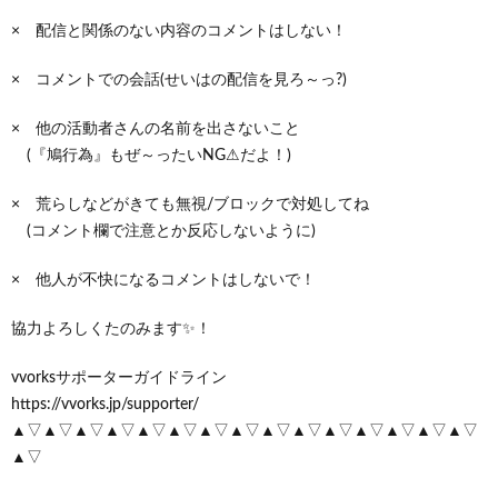
× 配信と関係のない内容のコメントはしない！
× コメントでの会話(せいはの配信を見ろ～っ?)
× 他の活動者さんの名前を出さないこと
(『鳩行為』もぜ～ったいNG⚠だよ！)
× 荒らしなどがきても無視/ブロックで対処してね
(コメント欄で注意とか反応しないように)
× 他人が不快になるコメントはしないで！
協力よろしくたのみます✨！
vvorksサポーターガイドライン
https://vvorks.jp/supporter/
▲▽▲▽▲▽▲▽▲▽▲▽▲▽▲▽▲▽▲▽▲▽▲▽▲▽▲▽▲▽
▲▽