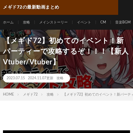
メギド72の最新動画まとめ
ホーム
攻略
メインストーリー
イベント
CM
音楽BGM
【メギド72】初めてのイベント！新
パーティーで攻略するぞ！！！【新人
Vtuber/Vtuber】
2023.07.15
2024.11.07更新
攻略
HOME
メギド72
攻略
【メギド72】初めてのイベント！新パーティーで