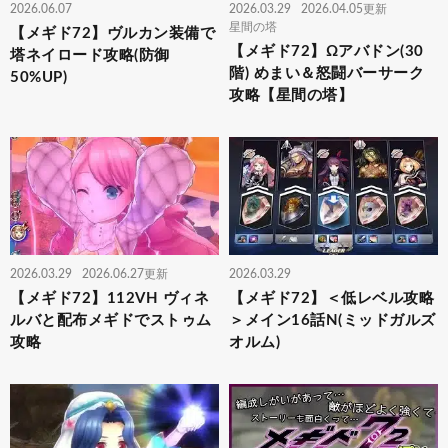
2026.06.07
2026.03.29
2026.04.05更新
星間の塔
【メギド72】ヴルカン装備で
【メギド72】Ωアバドン(30
塔ネイロード攻略(防御
階) めまい＆怒闘バーサーク
50%UP)
攻略【星間の塔】
2026.03.29
2026.06.27更新
2026.03.29
【メギド72】112VH ヴィネ
【メギド72】＜低レベル攻略
ルバと配布メギドでストゥム
＞メイン16話N(ミッドガルズ
攻略
オルム)