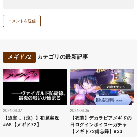
メギド72
カテゴリの最新記事
2026.08.07
2026.08.06
【迫害…（泣）】初見実況
【衣装】デカラビアメギドの
#68【メギド72】
日ログインボイス〜ガチャ
【メギド72備忘録】#33