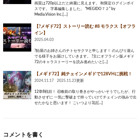
画質は720p以上だと綺麗に見えます。 秋限定ログインボイ
スです。 字幕編集しました。 ”MEGIDO７２” by
Media.Vision Inc.[…]
【?メギド72】ストーリー読む #8 モラクス【オフラ
イン】
2025.04.03
?飴屋のお姉さんのチトセサクマと申します！ のんびり遊ん
でる様子をお届けしていきます。 ?主にオフライン版メギド
72のキャラストーリーを読み進めたいと[…]
【メギド72】純チェインメギドで128VHに挑戦！
2024.11.17
2025.11.23更新
12章8戦目！ 召喚前の取り巻きがやっかいそうでしたが、行
動させずに 一気に撃破まで持っていけてチェインの強みで出
せたかなと思います！ こいつより3話[…]
コメントを書く