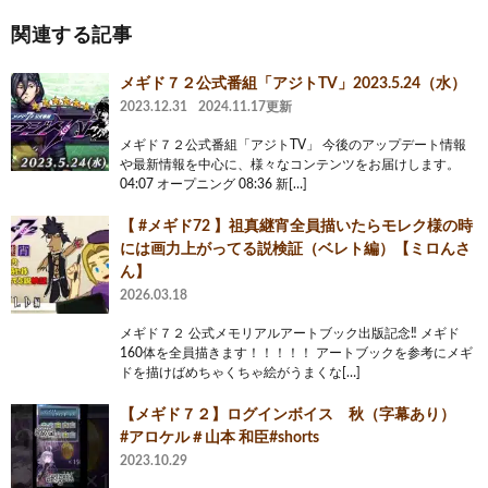
関連する記事
メギド７２公式番組「アジトTV」2023.5.24（水）
2023.12.31
2024.11.17更新
メギド７２公式番組「アジトTV」 今後のアップデート情報
や最新情報を中心に、様々なコンテンツをお届けします。
04:07 オープニング 08:36 新[…]
【 #メギド72 】祖真継宵全員描いたらモレク様の時
には画力上がってる説検証（ベレト編）【ミロんさ
ん】
2026.03.18
メギド７２ 公式メモリアルアートブック出版記念‼️ メギド
160体を全員描きます！！！！！ アートブックを参考にメギ
ドを描けばめちゃくちゃ絵がうまくな[…]
【メギド７２】ログインボイス 秋（字幕あり）
#アロケル＃山本 和臣#shorts
2023.10.29