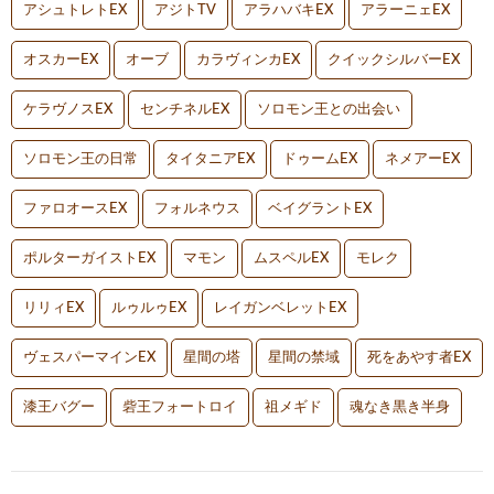
アシュトレトEX
アジトTV
アラハバキEX
アラーニェEX
オスカーEX
オーブ
カラヴィンカEX
クイックシルバーEX
ケラヴノスEX
センチネルEX
ソロモン王との出会い
ソロモン王の日常
タイタニアEX
ドゥームEX
ネメアーEX
ファロオースEX
フォルネウス
ベイグラントEX
ポルターガイストEX
マモン
ムスペルEX
モレク
リリィEX
ルゥルゥEX
レイガンベレットEX
ヴェスパーマインEX
星間の塔
星間の禁域
死をあやす者EX
漆王バグー
砦王フォートロイ
祖メギド
魂なき黒き半身