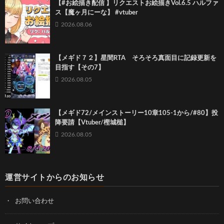
【#お絵描き配信 】リクエストお絵描きVol.6.5 ハルファ
ス【魔ヶ月にーな】 #vtuber
2026.08.06
【メギド７２】星間RTA そろそろ真面目に記録更新を
目指す【その7】
2026.08.05
【メギド72/メインストーリー10章105-1から/#80】投
降要請【Vtuber/樫城槌】
2026.08.05
運営サイトからのお知らせ
お問い合わせ