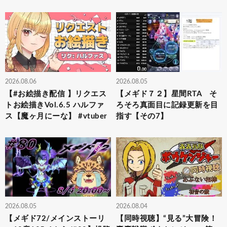
2026.08.06
2026.08.05
【#お絵描き配信 】リクエス
【メギド７２】星間RTA そ
トお絵描きVol.6.5 ハルファ
ろそろ真面目に記録更新を目
ス【魔ヶ月にーな】 #vtuber
指す【その7】
2026.08.05
2026.08.04
【メギド72/メインストーリ
【同時視聴】“見る”大冒険！