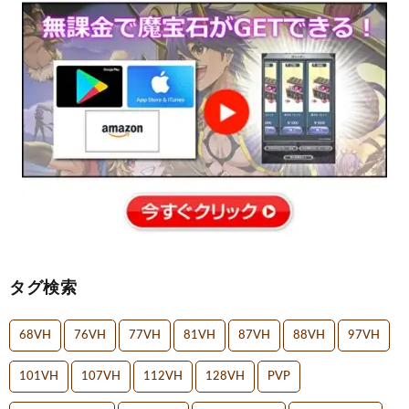
タグ検索
68VH
76VH
77VH
81VH
87VH
88VH
97VH
101VH
107VH
112VH
128VH
PVP