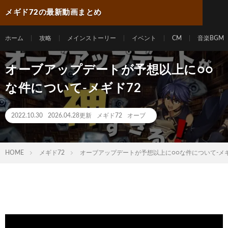
メギド72の最新動画まとめ
ホーム
攻略
メインストーリー
イベント
CM
音楽BGM
オーブアップデートが予想以上に○○
な件について-メギド72
2022.10.30
2026.04.28更新
メギド72
オーブ
HOME
メギド72
オーブアップデートが予想以上に○○な件について-メギ