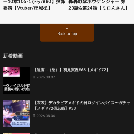
ー10章105-1から/#80】投降
轟轟戦隊ボウケンジャー 第
要請【Vtuber/樫城槌】
23話&第24話【ミロんさん】
Back to Top
新着動画
【迫害…（泣）】初見実況#68【メギド72】
2026.08.07
【衣装】デカラビアメギドの日ログインボイス〜ガチャ
【メギド72備忘録】#33
2026.08.06