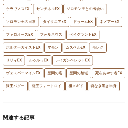
ケラヴノスEX
センチネルEX
ソロモン王との出会い
ソロモン王の日常
タイタニアEX
ドゥームEX
ネメアーEX
ファロオースEX
フォルネウス
ベイグラントEX
ポルターガイストEX
マモン
ムスペルEX
モレク
リリィEX
ルゥルゥEX
レイガンベレットEX
ヴェスパーマインEX
星間の塔
星間の禁域
死をあやす者EX
漆王バグー
砦王フォートロイ
祖メギド
魂なき黒き半身
関連する記事