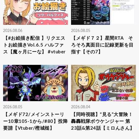
2026.08.06
2026.08.05
【#お絵描き配信 】リクエス
【メギド７２】星間RTA そ
トお絵描きVol.6.5 ハルファ
ろそろ真面目に記録更新を目
ス【魔ヶ月にーな】 #vtuber
指す【その7】
2026.08.05
2026.08.04
【メギド72/メインストーリ
【同時視聴】“見る”大冒険！
ー10章105-1から/#80】投降
轟轟戦隊ボウケンジャー 第
要請【Vtuber/樫城槌】
23話&第24話【ミロんさん】