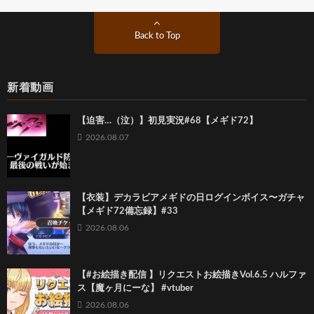
Back to Top
新着動画
【迫害…（泣）】初見実況#68【メギド72】
2026.08.07
【衣装】デカラビアメギドの日ログインボイス〜ガチャ
【メギド72備忘録】#33
2026.08.06
【#お絵描き配信 】リクエストお絵描きVol.6.5 ハルファ
ス【魔ヶ月にーな】 #vtuber
2026.08.06