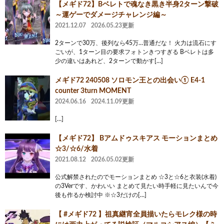
【メギド72】Bベレトで魂なき黒き半身2ターン撃破
～運ゲーでダメージチャレンジ編～
2021.12.07
2026.05.23更新
2ターンで30万、後列なら45万…普通だな！ 火力は流石にす
ごいが、1ターン目の要求フォトンきつすぎる Bベレトは多
少の違いはあれど、2ターンで動かす[…]
メギド72 240508 ソロモン王との出会い① E4-1
counter 3turn MOMENT
2024.06.16
2024.11.09更新
[…]
【メギド72】 Bアムドゥスキアス モーションまとめ
☆3/☆6/水着
2021.08.12
2026.05.02更新
公式解禁されたのでモーションまとめ ☆3と☆6と衣装(水着)
の3Verです、かわいい まとめて見たい時手軽に見たいんで今
後も作るか検討中 ※☆3だけの[…]
【 #メギド72 】祖真継宵全員描いたらモレク様の時