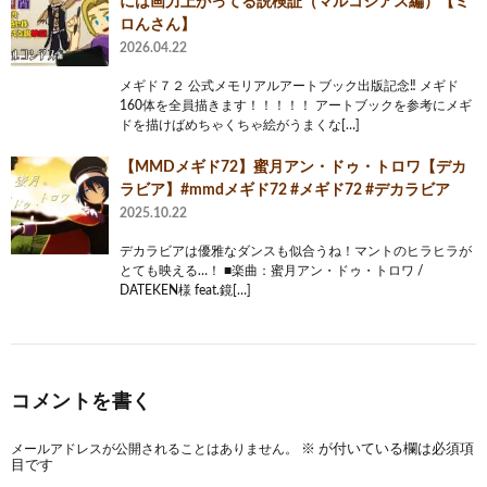
には画力上がってる説検証（マルコシアス編）【ミ
ロんさん】
2026.04.22
メギド７２ 公式メモリアルアートブック出版記念‼️ メギド
160体を全員描きます！！！！！ アートブックを参考にメギ
ドを描けばめちゃくちゃ絵がうまくな[…]
【MMDメギド72】蜜月アン・ドゥ・トロワ【デカ
ラビア】#mmdメギド72 #メギド72 #デカラビア
2025.10.22
デカラビアは優雅なダンスも似合うね！マントのヒラヒラが
とても映える…！ ■楽曲：蜜月アン・ドゥ・トロワ /
DATEKEN様 feat.鏡[…]
コメントを書く
メールアドレスが公開されることはありません。
※
が付いている欄は必須項
目です