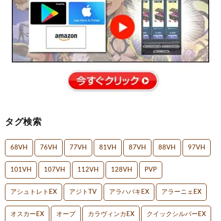
タグ検索
68VH
76VH
77VH
81VH
87VH
88VH
97VH
101VH
107VH
112VH
128VH
PVP
アシュトレトEX
アジトTV
アラハバキEX
アラーニェEX
オスカーEX
オーブ
カラヴィンカEX
クイックシルバーEX