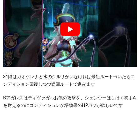
31階はガオケレナと水のクルサがいなければ最短ルート→いたらコ
ンディション回復しつつ迂回ルートで進みます
Bアガレスはディヴァガルお供の攻撃を、シェンウーはしはぐ初手A
を耐えるのにコンディションか塔効果のHPバフが欲しいです