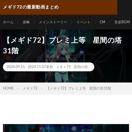
メギド72の最新動画まとめ
ホーム
攻略
メインストーリー
イベント
CM
音楽BGM
【メギド72】プレミ上等 星間の塔
31階
2024.09.15
2024.11.07更新
メギド72
星間の塔
HOME
メギド72
【メギド72】プレミ上等 星間の塔31階