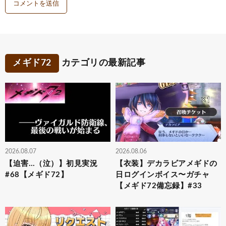
メギド72
カテゴリの最新記事
2026.08.07
2026.08.06
【迫害…（泣）】初見実況
【衣装】デカラビアメギドの
#68【メギド72】
日ログインボイス〜ガチャ
【メギド72備忘録】#33