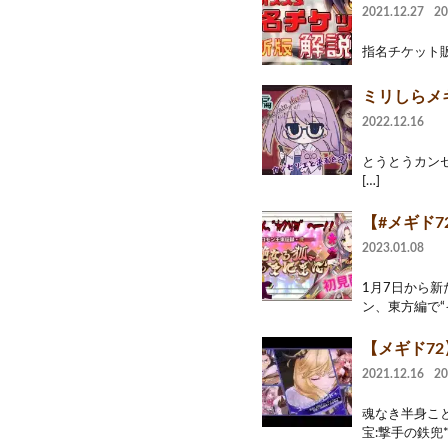
2021.12.27
2
指名チケット販売か
ミリしらメギド7
2022.12.16
とうとうカンセリ
[…]
【#メギド7
2023.01.08
1月7日から新
ン、東方編で“
【メギド7
2021.12.16
2
魂なき半身こと
宝:撃手の鉄兜*