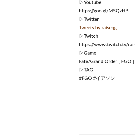
▷Youtube
https://goo.gl/MSQzHB
▷Twitter
Tweets by raiseqg
▷Twitch
https://www.twitch.tv/rai
▷Game
Fate/Grand Order [ FGO ]
▷TAG
#FGO #イアソン