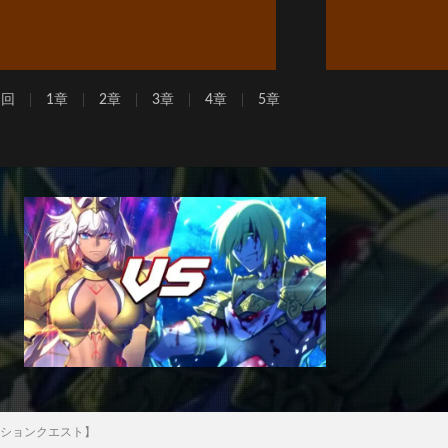
周回
1章
2章
3章
4章
5章
レクションクエスト】