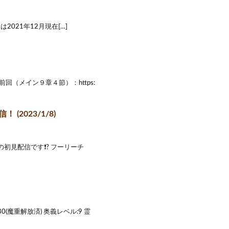
今回は2021年12月現在[…]
0 前回（メイン９章４節）：https:
2023/1/8)
初見配信です❗? フーリーチ
魔重解放済) 奥義レベル:9 霊