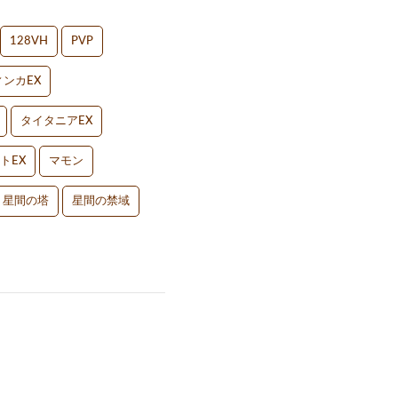
128VH
PVP
ンカEX
タイタニアEX
トEX
マモン
星間の塔
星間の禁域
】