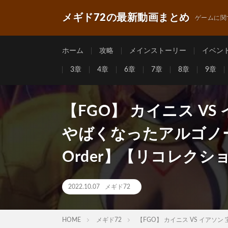
メギド72の最新動画まとめ
ゲームに関
ホーム
攻略
メインストーリー
イベン
3章
4章
6章
7章
8章
9章
【FGO】 カイニス V
やばくなったアルゴノーツ船
Order】【リコレク
2022.10.07
メギド72
HOME
メギド72
【FGO】 カイニス VS イアソン