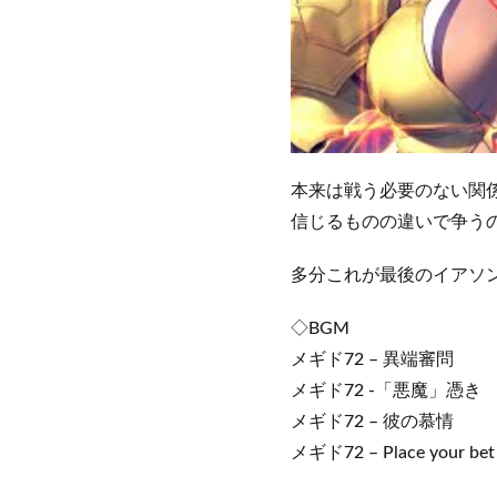
本来は戦う必要のない関
信じるものの違いで争うの
多分これが最後のイアソ
◇BGM
メギド72 – 異端審問
メギド72 -「悪魔」憑き
メギド72 – 彼の慕情
メギド72 – Place your bet