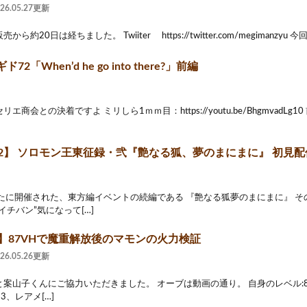
026.05.27更新
ら約20日は経ちました。 Twiiter https://twitter.com/megimanzyu 
2「When’d he go into there?」前編
エ商会との決着ですよ ミリしら1ｍｍ目：https://youtu.be/BhgmvadLg1
2】 ソロモン王東征録・弐『艶なる狐、夢のまにまに』 初見配信！ (
たに開催された、東方編イベントの続編である 『艶なる狐夢のまにまに』 その
イチバン”気になって[…]
2】87VHで魔重解放後のマモンの火力検証
026.05.26更新
案山子くんにご協力いただきました。 オーブは動画の通り。 自身のレベル:80(
3、レアメ[…]