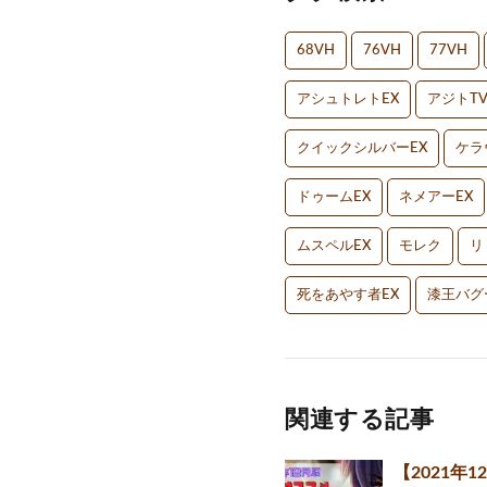
68VH
76VH
77VH
アシュトレトEX
アジトT
クイックシルバーEX
ケラ
ドゥームEX
ネメアーEX
ムスペルEX
モレク
リ
死をあやす者EX
漆王バグ
関連する記事
【2021年