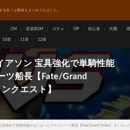
する色々な動画をまとめてみました。
ト
CM
音楽BGM
ガチャ
OP
初心者
共襲
10章
11章
12章
S イアソン 宝具強化で単騎性能
長【Fate/Grand
ションクエスト】
 宝具強化で単騎性能やばくなったアルゴノーツ船長【Fate/Grand Order】【リコ