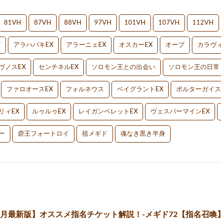
81VH
87VH
88VH
97VH
101VH
107VH
112VH
V
アラハバキEX
アラーニェEX
オスカーEX
オーブ
カラヴィ
ヴノスEX
センチネルEX
ソロモン王との出会い
ソロモン王の日常
ファロオースEX
フォルネウス
ベイグラントEX
ポルターガイス
リィEX
ルゥルゥEX
レイガンベレットEX
ヴェスパーマインEX
ー
砦王フォートロイ
祖メギド
魂なき黒き半身
12月最新版】オススメ指名チケット解説！-メギド72【指名召喚