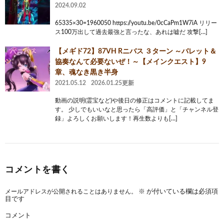
2024.09.02
65335×30=1960050 https://youtu.be/0cCaPm1W7iA リリー
ス100万出して過去最強と言ったな、あれは嘘だ 攻撃[…]
【メギド72】87VH Rニバス ３ターン ～バレット＆
協奏なんて必要ないぜ！～【メインクエスト】9
章、魂なき黒き半身
2021.05.12
2026.01.25更新
動画の説明(霊宝など)や後日の修正はコメントに記載してま
す。 少しでもいいなと思ったら「高評価」と「チャンネル登
録」よろしくお願いします！再生数よりも[…]
コメントを書く
メールアドレスが公開されることはありません。
※
が付いている欄は必須項
目です
コメント