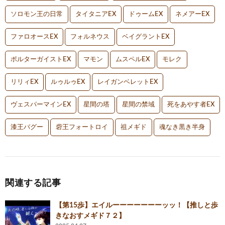
ソロモン王の日常
タイタニアEX
ドゥームEX
ネメアーEX
ファロオースEX
フォルネウス
ベイグラントEX
ポルターガイストEX
マモン
ムスペルEX
モレク
リリィEX
ルゥルゥEX
レイガンベレットEX
ヴェスパーマインEX
星間の塔
星間の禁域
死をあやす者EX
漆王バグー
砦王フォートロイ
祖メギド
魂なき黒き半身
関連する記事
【第15歩】エイルーーーーーーーッッ！【推しと歩
きなおすメギド７２】