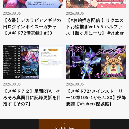
2026.08.06
2026.08.06
【衣装】デカラビアメギドの
【#お絵描き配信 】リクエス
日ログインボイス〜ガチャ
トお絵描きVol.6.5 ハルファ
【メギド72備忘録】#33
ス【魔ヶ月にーな】 #vtuber
2026.08.05
2026.08.05
【メギド７２】星間RTA そ
【メギド72/メインストーリ
ろそろ真面目に記録更新を目
ー10章105-1から/#80】投降
指す【その7】
要請【Vtuber/樫城槌】
Back to Top