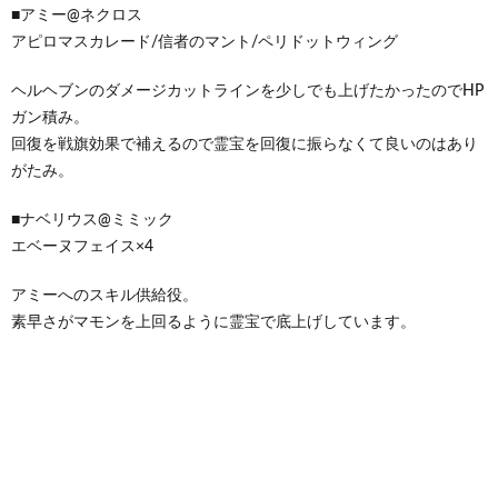
■アミー@ネクロス
アピロマスカレード/信者のマント/ペリドットウィング
ヘルヘブンのダメージカットラインを少しでも上げたかったのでHP
ガン積み。
回復を戦旗効果で補えるので霊宝を回復に振らなくて良いのはあり
がたみ。
■ナベリウス@ミミック
エベーヌフェイス×4
アミーへのスキル供給役。
素早さがマモンを上回るように霊宝で底上げしています。