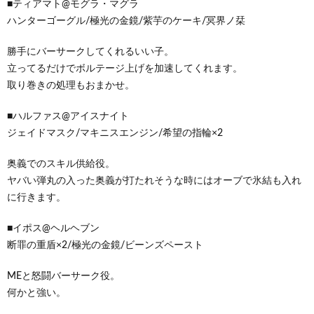
■ティアマト@モグラ・マグラ
ハンターゴーグル/極光の金鏡/紫芋のケーキ/冥界ノ栞
勝手にバーサークしてくれるいい子。
立ってるだけでボルテージ上げを加速してくれます。
取り巻きの処理もおまかせ。
■ハルファス@アイスナイト
ジェイドマスク/マキニスエンジン/希望の指輪×2
奥義でのスキル供給役。
ヤバい弾丸の入った奥義が打たれそうな時にはオーブで氷結も入れ
に行きます。
■イポス@ヘルヘブン
断罪の重盾×2/極光の金鏡/ビーンズペースト
MEと怒闘バーサーク役。
何かと強い。