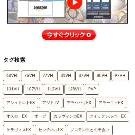
タグ検索
68VH
76VH
77VH
81VH
87VH
88VH
97VH
101VH
107VH
112VH
128VH
PVP
アシュトレトEX
アジトTV
アラハバキEX
アラーニェEX
オスカーEX
オーブ
カラヴィンカEX
クイックシルバーEX
ケラヴノスEX
センチネルEX
ソロモン王との出会い