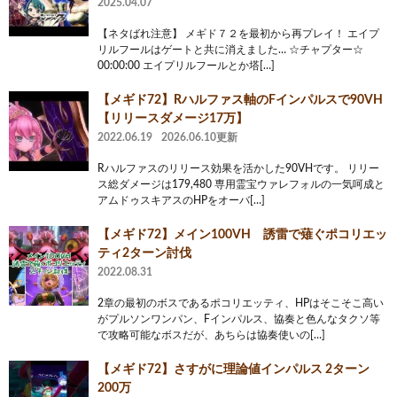
2025.04.07
【ネタばれ注意】 メギド７２を最初から再プレイ！ エイプ
リルフールはゲートと共に消えました… ☆チャプター☆
00:00:00 エイプリルフールとか塔[…]
【メギド72】Rハルファス軸のFインパルスで90VH
【リリースダメージ17万】
2022.06.19
2026.06.10更新
Rハルファスのリリース効果を活かした90VHです。 リリー
ス総ダメージは179,480 専用霊宝ウァレフォルの一気呵成と
アムドゥスキアスのHPをオーバ[…]
【メギド72】メイン100VH 誘雷で薙ぐポコリエッ
ティ2ターン討伐
2022.08.31
2章の最初のボスであるポコリエッティ、HPはそこそこ高い
がプルソンワンパン、Fインパルス、協奏と色んなタクソ等
で攻略可能なボスだが、あちらは協奏使いの[…]
【メギド72】さすがに理論値インパルス 2ターン
200万