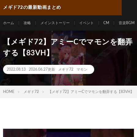
メギド72の最新動画まとめ
ホーム
攻略
メインストーリー
イベント
CM
音楽BGM
【メギド72】アミーCでマモンを翻弄
する【83VH】
2022.08.13
2026.06.27更新
メギド72
マモン
HOME
メギド72
【メギド72】アミーCでマモンを翻弄する【83VH】