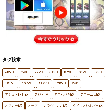
タグ検索
68VH
76VH
77VH
81VH
87VH
88VH
97VH
101VH
107VH
112VH
128VH
PVP
アシュトレトEX
アジトTV
アラハバキEX
アラーニェEX
オスカーEX
オーブ
カラヴィンカEX
クイックシルバーEX