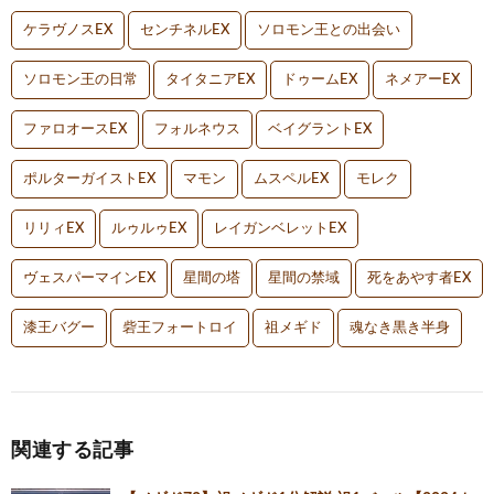
ケラヴノスEX
センチネルEX
ソロモン王との出会い
ソロモン王の日常
タイタニアEX
ドゥームEX
ネメアーEX
ファロオースEX
フォルネウス
ベイグラントEX
ポルターガイストEX
マモン
ムスペルEX
モレク
リリィEX
ルゥルゥEX
レイガンベレットEX
ヴェスパーマインEX
星間の塔
星間の禁域
死をあやす者EX
漆王バグー
砦王フォートロイ
祖メギド
魂なき黒き半身
関連する記事