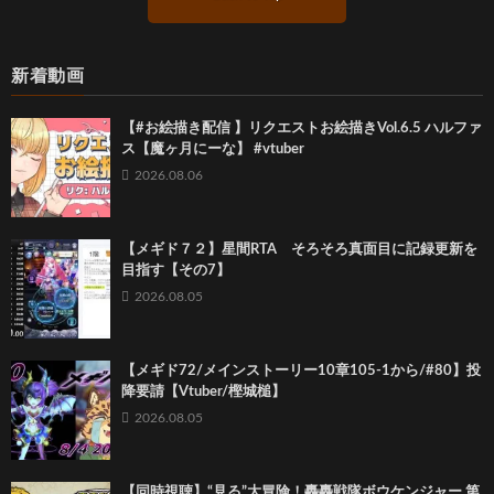
新着動画
【#お絵描き配信 】リクエストお絵描きVol.6.5 ハルファ
ス【魔ヶ月にーな】 #vtuber
2026.08.06
【メギド７２】星間RTA そろそろ真面目に記録更新を
目指す【その7】
2026.08.05
【メギド72/メインストーリー10章105-1から/#80】投
降要請【Vtuber/樫城槌】
2026.08.05
【同時視聴】“見る”大冒険！轟轟戦隊ボウケンジャー 第