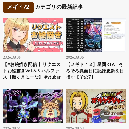
メギド72
カテゴリの最新記事
2026.08.06
2026.08.05
【#お絵描き配信 】リクエス
【メギド７２】星間RTA そ
トお絵描きVol.6.5 ハルファ
ろそろ真面目に記録更新を目
ス【魔ヶ月にーな】 #vtuber
指す【その7】
2026.08.05
2026.08.04