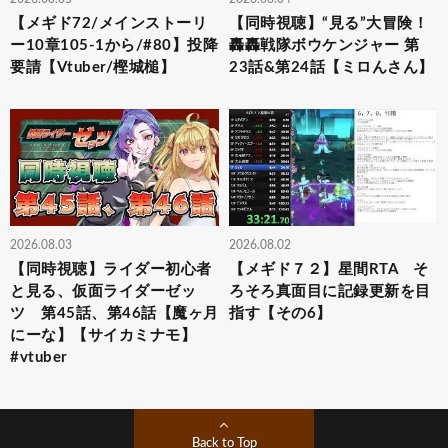
【メギド72/メインストーリ
【同時視聴】“見る”大冒険！
ー10章105-1から/#80】投降
轟轟戦隊ボウケンジャー 第
要請【Vtuber/樫城槌】
23話&第24話【ミロんさん】
2026.08.03
2026.08.02
【同時視聴】ライダー初心者
【メギド７２】星間RTA そ
と見る、仮面ライダーゼッ
ろそろ真面目に記録更新を目
ツ 第45話、第46話【魔ヶ月
指す【その6】
にーな】【サイカミナモ】
#vtuber
Back to Top