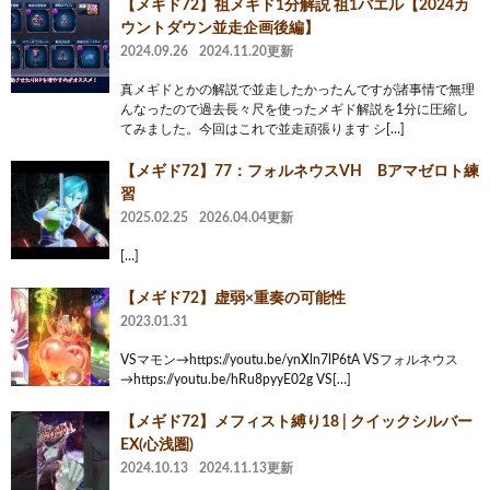
【メギド72】祖メギド1分解説 祖1バエル【2024カ
ウントダウン並走企画後編】
2024.09.26
2024.11.20更新
真メギドとかの解説で並走したかったんですが諸事情で無理
んなったので過去長々尺を使ったメギド解説を1分に圧縮し
てみました。今回はこれで並走頑張ります シ[…]
【メギド72】77：フォルネウスVH Bアマゼロト練
習
2025.02.25
2026.04.04更新
[…]
【メギド72】虚弱×重奏の可能性
2023.01.31
VSマモン→https://youtu.be/ynXln7lP6tA VSフォルネウス
→https://youtu.be/hRu8pyyE02g VS[…]
【メギド72】メフィスト縛り18 | クイックシルバー
EX(心浅圏)
2024.10.13
2024.11.13更新