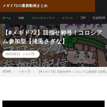
メギド72の最新動画まとめ
ホーム
攻略
メインストーリー
イベント
CM
音楽BGM
【#メギド72】目指せ称号！コロシア
ム参加型【渚兎さぎな】
2023.08.11
メギド72
HOME
メギド72
【#メギド72】目指せ称号！コロシアム参加型【渚兎