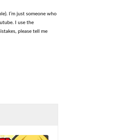
le). I’m just someone who
utube. I use the
stakes, please tell me