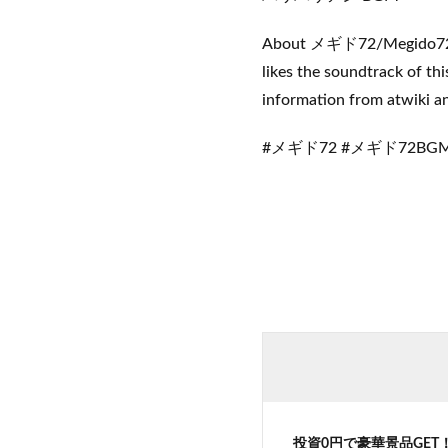
About メギド72/Megido72 Song
likes the soundtrack of thi
information from atwiki an
#メギド72 #メギド72BG
投資0円で豪華景品GE