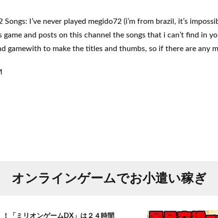
s: I’ve never played megido72 (i’m from brazil, it’s impossib
s game and posts on this channel the songs that i can’t find in yo
d gamewith to make the titles and thumbs, so if there are any mi
M
オンラインゲームでお小遣い稼ぎ
T！！「ミリオンゲームDX」は２４時間