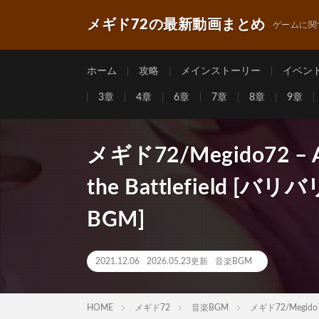
メギド72の最新動画まとめ
ゲームに関
ホーム
攻略
メインストーリー
イベン
3章
4章
6章
7章
8章
9章
メギド72/Megido72 – A 
the Battlefield [
BGM]
2021.12.06
2026.05.23更新
音楽BGM
HOME
メギド72
音楽BGM
メギド72/Megido72