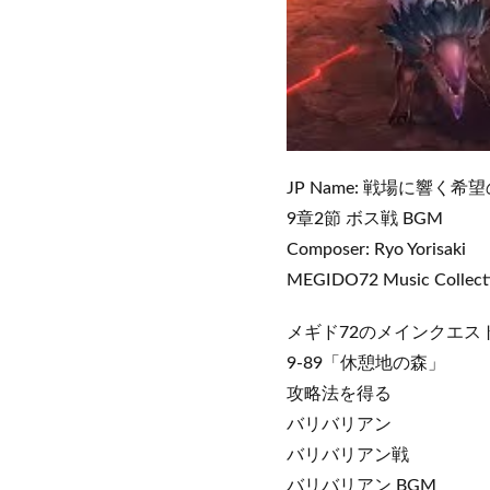
JP Name: 戦場に響く希
9章2節 ボス戦 BGM
Composer: Ryo Yorisaki
MEGIDO72 Music Colle
メギド72のメインクエスト
9-89「休憩地の森」
攻略法を得る
バリバリアン
バリバリアン戦
バリバリアン BGM