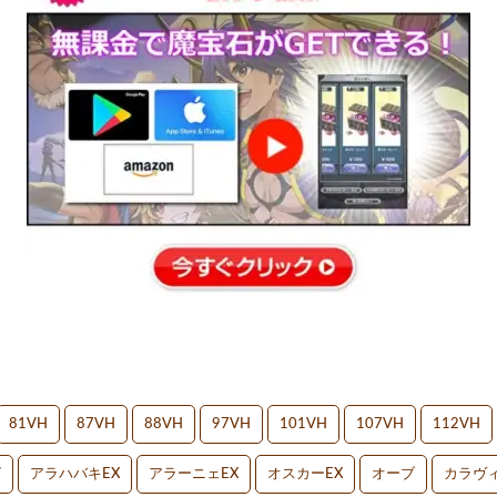
81VH
87VH
88VH
97VH
101VH
107VH
112VH
V
アラハバキEX
アラーニェEX
オスカーEX
オーブ
カラヴィ