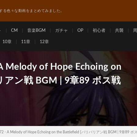
する色々な動画をまとめてみました。
ト
CM
音楽BGM
ガチャ
OP
初心者
共襲
10章
11章
12章
Melody of Hope Echoing on
バリバリアン戦 BGM | 9章89 ボス戦
 - A Melody of Hope Echoing on the Battlefield [バリバリアン戦 BGM | 9章89 