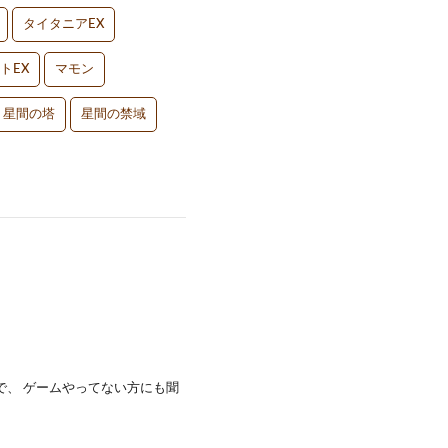
タイタニアEX
トEX
マモン
星間の塔
星間の禁域
で、 ゲームやってない方にも聞