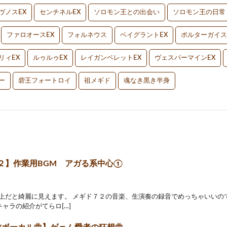
ヴノスEX
センチネルEX
ソロモン王との出会い
ソロモン王の日常
ファロオースEX
フォルネウス
ベイグラントEX
ポルターガイス
リィEX
ルゥルゥEX
レイガンベレットEX
ヴェスパーマインEX
ー
砦王フォートロイ
祖メギド
魂なき黒き半身
２】作業用BGM アガる系中心①
p以上だと綺麗に見えます。 メギド７２の音楽、生演奏の録音でめっちゃいいの
キャラの紹介がてらロ[…]