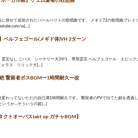
2/ボーカル曲】ゲェム愛者の狂想曲
設に併せて追加されたバールベリトの歌唱曲です。 メギド72の歌唱曲プレイ
outube.com/w[…]
】ベルフェゴール(メギド体)VH 2ターン
霊宝なし ニバス シーナリー大3中1、専用霊宝 ベルフェゴール エピック
フォラス リリック大[…]
絶 繋留者ボスBGMー1時間耐久ー改
は変わってないただの自己満1時間耐久です。 繋留者のPVで出てた鎖を透過
というか…そういうの超[…]
クトオーパスtakt op ガチャBGM】