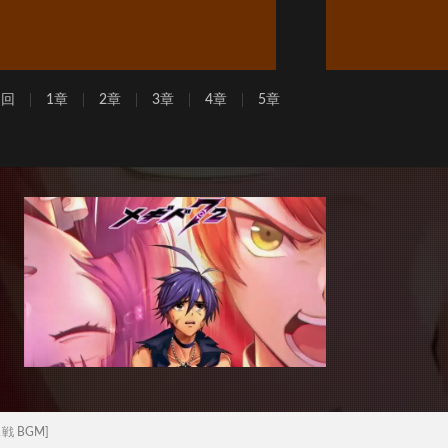
周回
1章
2章
3章
4章
5章
ボス戦 BGM]