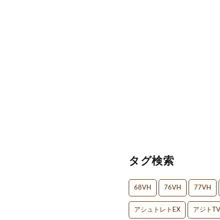
タグ検索
68VH
76VH
77VH
アシュトレトEX
アジトT