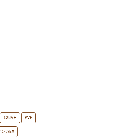
128VH
PVP
ンカEX