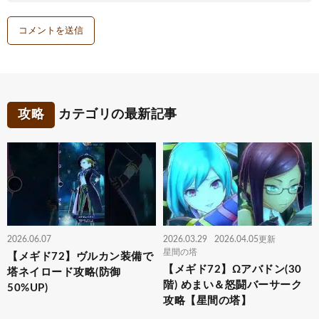
攻略
カテゴリの最新記事
2026.06.07
2026.03.29
2026.04.05更新
星間の塔
【メギド72】ヴルカン装備で
【メギド72】Ωアバドン(30
塔ネイロード攻略(防御
階) めまい＆怒闘バーサーク
50%UP)
攻略【星間の塔】