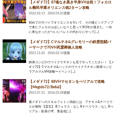
【メギド72】87魂なき黒き半身VH@祝！フォカロ
ル難民卒業オリエンス砲2ターン攻略
2022.02.13
2026.03.01更新
初めてのサバトでオリエンスを引いて、その後ピックアップ
で来たフォカロルほしいな〜と思って早2年が過ぎた。一向
に来なかったがついにベレトの代わりにやって[…]
【メギド72】Cマルチネ&グレモリーの鉄壁怒闘バ
ーサークで70VH死霊葬操人攻略
2021.11.02
2026.02.14更新
師弟コンビのヴァイクラチオンも見てやってください！ 【メ
ギド72】Cマルチネ&ハックのヴァイクラチオン師弟コンビ
でアカマルVH攻略〜イベント[…]
【メギド72】88VHマセタンをべリアルで攻略
【Megido72/Belial】
2021.07.31
2026.02.08更新
盾メギドへのスキルフォトン供給には、アナキス&ナベリウ
スが便利 【霊宝】 Bフォラス：なし Rナベリウス：なし Rべ
リアル：歓喜の雫、黄金色[…]