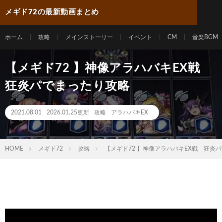
メギド72の最新動画まとめ
ホーム
攻略
メインストーリー
イベント
CM
音楽BGM
【メギド72 】神像アラハバキEX戦
狂炎パでまったり攻略
2021.08.01
2026.01.25更新
攻略
アラハバキEX
HOME
メギド72
攻略
【メギド72 】神像アラハバキEX戦 狂炎