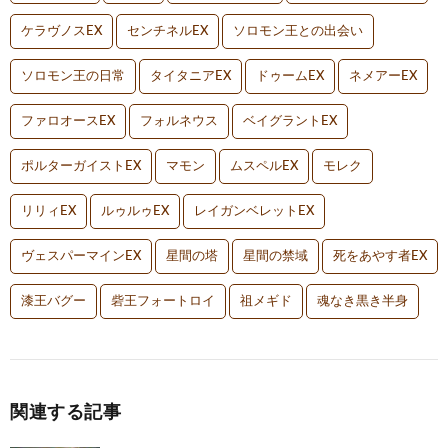
ケラヴノスEX
センチネルEX
ソロモン王との出会い
ソロモン王の日常
タイタニアEX
ドゥームEX
ネメアーEX
ファロオースEX
フォルネウス
ベイグラントEX
ポルターガイストEX
マモン
ムスペルEX
モレク
リリィEX
ルゥルゥEX
レイガンベレットEX
ヴェスパーマインEX
星間の塔
星間の禁域
死をあやす者EX
漆王バグー
砦王フォートロイ
祖メギド
魂なき黒き半身
関連する記事