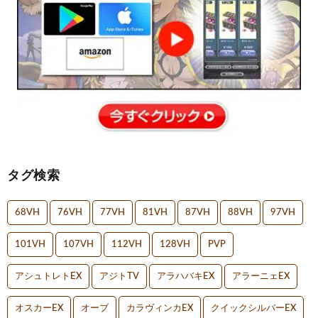
タグ検索
68VH
76VH
77VH
81VH
87VH
88VH
97VH
101VH
107VH
112VH
128VH
PVP
アシュトレトEX
アジトTV
アラハバキEX
アラーニェEX
オスカーEX
オーブ
カラヴィンカEX
クイックシルバーEX