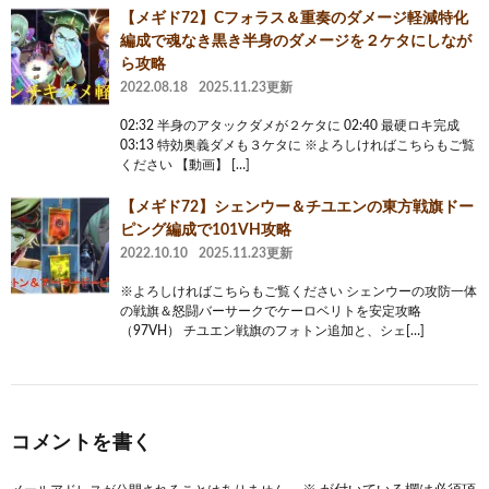
【メギド72】Cフォラス＆重奏のダメージ軽減特化
編成で魂なき黒き半身のダメージを２ケタにしなが
ら攻略
2022.08.18
2025.11.23更新
02:32 半身のアタックダメが２ケタに 02:40 最硬ロキ完成
03:13 特効奥義ダメも３ケタに ※よろしければこちらもご覧
ください 【動画】 […]
【メギド72】シェンウー＆チユエンの東方戦旗ドー
ピング編成で101VH攻略
2022.10.10
2025.11.23更新
※よろしければこちらもご覧ください シェンウーの攻防一体
の戦旗＆怒闘バーサークでケーロベリトを安定攻略
（97VH） チユエン戦旗のフォトン追加と、シェ[…]
コメントを書く