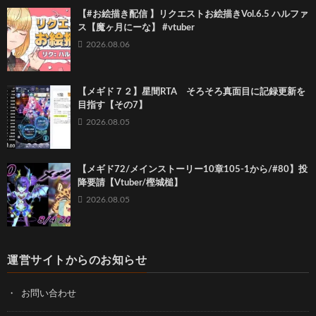
【#お絵描き配信 】リクエストお絵描きVol.6.5 ハルファ
ス【魔ヶ月にーな】 #vtuber
2026.08.06
【メギド７２】星間RTA そろそろ真面目に記録更新を
目指す【その7】
2026.08.05
【メギド72/メインストーリー10章105-1から/#80】投
降要請【Vtuber/樫城槌】
2026.08.05
運営サイトからのお知らせ
お問い合わせ