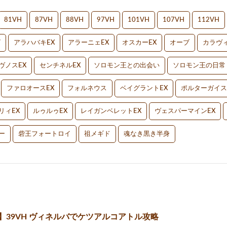
81VH
87VH
88VH
97VH
101VH
107VH
112VH
V
アラハバキEX
アラーニェEX
オスカーEX
オーブ
カラヴィ
ヴノスEX
センチネルEX
ソロモン王との出会い
ソロモン王の日常
ファロオースEX
フォルネウス
ベイグラントEX
ポルターガイス
リィEX
ルゥルゥEX
レイガンベレットEX
ヴェスパーマインEX
ー
砦王フォートロイ
祖メギド
魂なき黒き半身
】39VH ヴィネルバでケツアルコアトル攻略