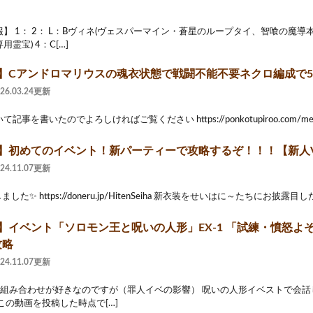
】 1： 2： L：Bヴィネ(ヴェスパーマイン・蒼星のループタイ、智喰の魔
霊宝) 4：C[…]
2】Cアンドロマリウスの魂衣状態で戦闘不能不要ネクロ編成で5
026.03.24更新
事を書いたのでよろしければご覧ください https://ponkotupiroo.com/megido7
】初めてのイベント！新パーティーで攻略するぞ！！！【新人Vtube
024.11.07更新
た✨ https://doneru.jp/HitenSeiha 新衣装をせいはに～たちにお披露目したい
2】イベント「ソロモン王と呪いの人形」EX-1 「試練・憤怒よ
攻略
024.11.07更新
の組み合わせが好きなのですが（罪人イベの影響） 呪いの人形イベストで会
この動画を投稿した時点で[…]