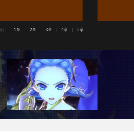
周回
1章
2章
3章
4章
5章