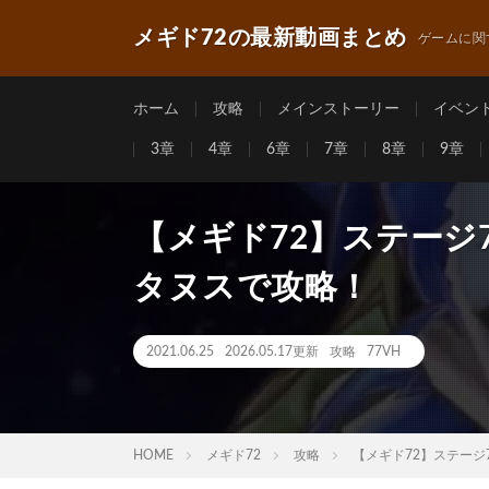
メギド72の最新動画まとめ
ゲームに関
ホーム
攻略
メインストーリー
イベン
3章
4章
6章
7章
8章
9章
【メギド72】ステージ
タヌスで攻略！
2021.06.25
2026.05.17更新
攻略
77VH
HOME
メギド72
攻略
【メギド72】ステージ