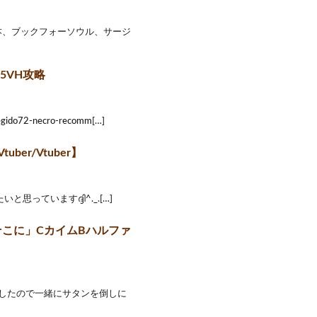
導本、ブックフォーソウル、サージ
5VH攻略
2-necro-recomm[…]
r/Vtuber】
と思っていますദ്ദി^._.[…]
そこに」CカイムBハルファ
話したので一緒にサタンを倒しに