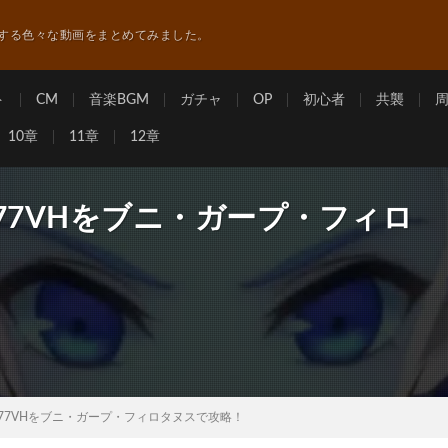
する色々な動画をまとめてみました。
ト
CM
音楽BGM
ガチャ
OP
初心者
共襲
10章
11章
12章
77VHをブニ・ガープ・フィロ
77VHをブニ・ガープ・フィロタヌスで攻略！