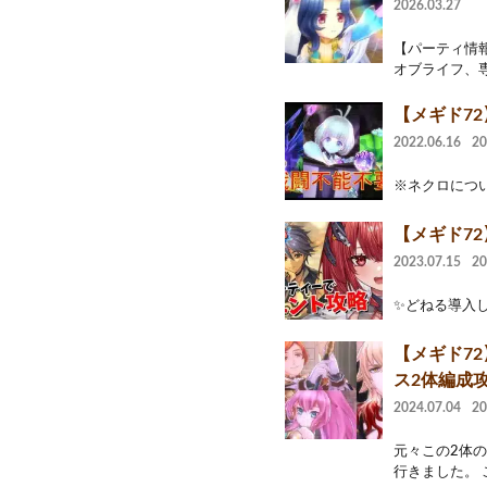
2026.03.27
【パーティ情報
オブライフ、専用
【メギド7
2022.06.16
2
※ネクロについて記
【メギド72
2023.07.15
2
✨どねる導入しまし
【メギド7
ス2体編成
2024.07.04
2
元々この2体
行きました。 