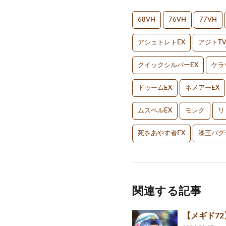
68VH
76VH
77VH
アシュトレトEX
アジトT
クイックシルバーEX
ケラ
ドゥームEX
ネメアーEX
ムスペルEX
モレク
リ
死をあやす者EX
漆王バグ
関連する記事
【メギド72