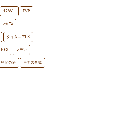
128VH
PVP
ンカEX
タイタニアEX
トEX
マモン
星間の塔
星間の禁域