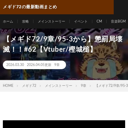
メギド72の最新動画まとめ
ホーム
攻略
メインストーリー
イベント
CM
音楽BGM
【メギド72/9章/95-3から】懲罰局壊
滅！！#62【Vtuber/樫城槌】
2026.03.30
2026.04.05更新
9章
HOME
メギド72
メインストーリー
9章
【メギド72/9章/95