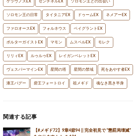
ケラヴノスEX
センチネルEX
ソロモン王との出会い
ソロモン王の日常
タイタニアEX
ドゥームEX
ネメアーEX
ファロオースEX
フォルネウス
ベイグラントEX
ポルターガイストEX
マモン
ムスペルEX
モレク
リリィEX
ルゥルゥEX
レイガンベレットEX
ヴェスパーマインEX
星間の塔
星間の禁域
死をあやす者EX
漆王バグー
砦王フォートロイ
祖メギド
魂なき黒き半身
関連する記事
【#メギド72】9章4節94 || 完全初見で “懲罰局壊滅”