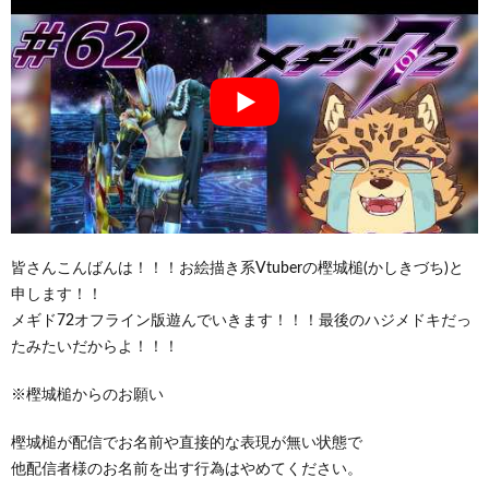
皆さんこんばんは！！！お絵描き系Vtuberの樫城槌(かしきづち)と
申します！！
メギド72オフライン版遊んでいきます！！！最後のハジメドキだっ
たみたいだからよ！！！
※樫城槌からのお願い
樫城槌が配信でお名前や直接的な表現が無い状態で
他配信者様のお名前を出す行為はやめてください。