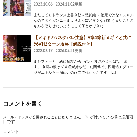
2023.10.06
2024.11.02更新
またしてもトランス上書き奴～怒闘編～ 確定ではなくスキル
なのでタイガンニールよりよっぽどマシな部類 うまいことス
キルを取らせないようにして何とかできな[…]
【メギド72/ネタバレ注意】9章4節新メギドと共に
96VH2ターン攻略【解説付き】
2022.02.17
2026.05.31更新
ルシファーと一緒に猛攻からFインパルスをぶっぱなしま
す。 今回の敵はダメ軽減持ちだった関係で、固定追加ダメー
ジがエネルギー溜めとの両立で強かったです！[…]
コメントを書く
メールアドレスが公開されることはありません。
※
が付いている欄は必須項
目です
コメント