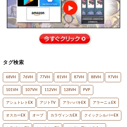
タグ検索
68VH
76VH
77VH
81VH
87VH
88VH
97VH
101VH
107VH
112VH
128VH
PVP
アシュトレトEX
アジトTV
アラハバキEX
アラーニェEX
オスカーEX
オーブ
カラヴィンカEX
クイックシルバーEX