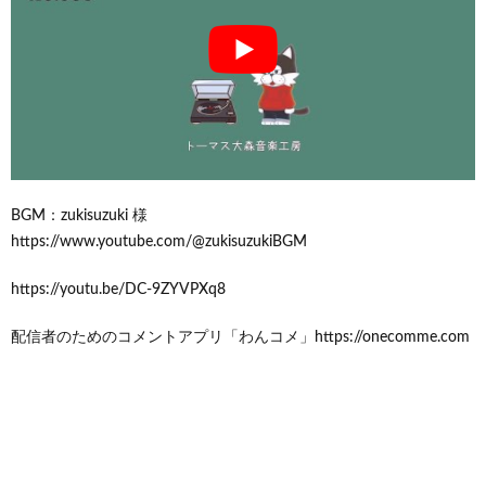
BGM：zukisuzuki 様
https://www.youtube.com/@zukisuzukiBGM
https://youtu.be/DC-9ZYVPXq8
配信者のためのコメントアプリ「わんコメ」https://onecomme.com