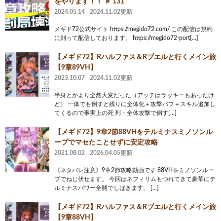
をやります！！ ＃ 131
2024.05.14
2024.11.02更新
メギド72公式サイト https://megido72.com/ この配信は規約
に則って配信しております。 https://megido72-port[…]
【メギド72】Rハルファス＆Rブエルと行くメイン旅
【9章89VH】
2023.10.07
2024.11.02更新
半身とかより全然大変だった（アッチはラッキーもあったけ
ど） 一体でも倒すと残りに全体化＋攻撃バフ＋スキル追加し
てくるので事実上の死 列・全体攻撃で倒す[…]
【メギド72】9章2節88VHをテルミナスミノソンル
ープでマセたことせずに安定攻略
2021.08.02
2026.04.05更新
《ネタバレ注意》9章2節攻略動画です 88VHをミノソンルー
プでねじ伏せます。 今回はネフィリムもつれてきて豪華にテ
ルミナスパワー全開でしばきます。 […]
【メギド72】Rハルファス＆Rブエルと行くメイン旅
【9章88VH】