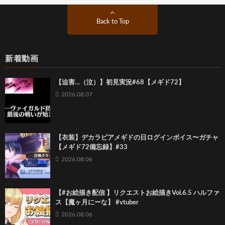
Back to Top
新着動画
【迫害…（泣）】初見実況#68【メギド72】
2026.08.07
【衣装】デカラビアメギドの日ログインボイス〜ガチャ
【メギド72備忘録】#33
2026.08.06
【#お絵描き配信 】リクエストお絵描きVol.6.5 ハルファ
ス【魔ヶ月にーな】 #vtuber
2026.08.06