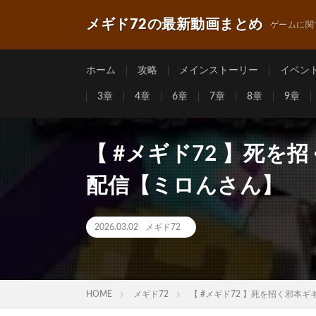
メギド72の最新動画まとめ
ゲームに関
ホーム
攻略
メインストーリー
イベン
3章
4章
6章
7章
8章
9章
【 #メギド72 】死
配信【ミロんさん】
2026.03.02
メギド72
HOME
メギド72
【 #メギド72 】死を招く邪本