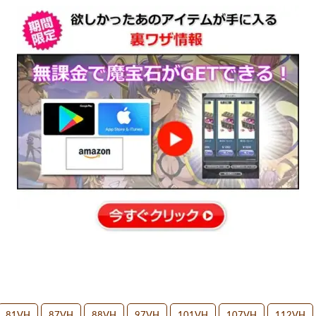
81VH
87VH
88VH
97VH
101VH
107VH
112VH