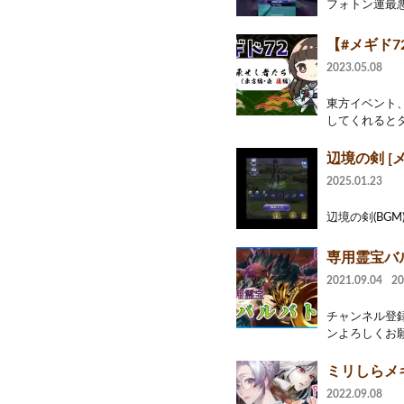
フォトン運最悪
【#メギド7
2023.05.08
東方イベント、
してくれるとタ
辺境の剣 [メ
2025.01.23
辺境の剣(BGM
専用霊宝バ
2021.09.04
2
チャンネル登録
ンよろしくお願い
ミリしらメギ
2022.09.08