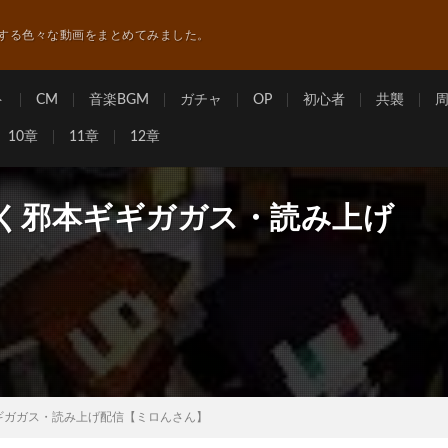
する色々な動画をまとめてみました。
ト
CM
音楽BGM
ガチャ
OP
初心者
共襲
10章
11章
12章
を招く邪本ギギガガス・読み上げ
ギギガガス・読み上げ配信【ミロんさん】