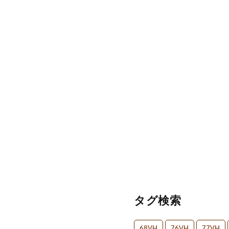
タグ検索
68VH
76VH
77VH