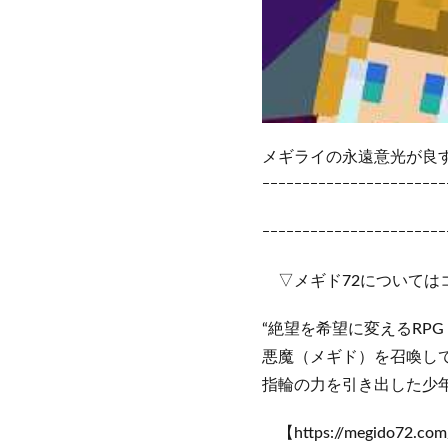
メギライの永遠意光が良す
ｰｰｰｰｰｰｰｰｰｰｰｰｰｰｰｰｰｰｰｰｰｰｰ
ｰｰｰｰｰｰｰｰｰｰｰｰｰｰｰｰｰｰｰｰｰｰｰ
▽メギド72については
“絶望を希望に変えるRP
悪魔（メギド）を召喚し
指輪の力を引き出した少年
【https://megido72.com