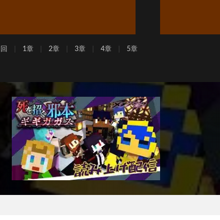
周回
1章
2章
3章
4章
5章