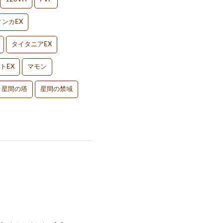
ンカEX
タイタニアEX
トEX
マモン
星間の塔
星間の禁域