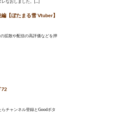
レなおしました。[…]
【ぼたまる雪 Vtuber】
erの拡散や配信の高評価などを押
72
らチャンネル登録とGoodボタ