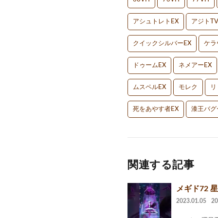
アシュトレトEX
アジトT
クイックシルバーEX
ケラ
ドゥームEX
ネメアーEX
ムスペルEX
モレク
リ
死をあやす者EX
漆王バグ
関連する記事
メギド72 
2023.01.05
2