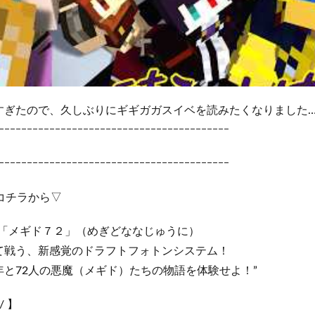
ぎたので、久しぶりにギギガガスイベを読みたくなりました…😭
ｰｰｰｰｰｰｰｰｰｰｰｰｰｰｰｰｰｰｰｰｰｰｰｰｰｰｰｰｰｰｰｰｰｰｰｰｰｰｰｰｰ
ｰｰｰｰｰｰｰｰｰｰｰｰｰｰｰｰｰｰｰｰｰｰｰｰｰｰｰｰｰｰｰｰｰｰｰｰｰｰｰｰｰ
コチラから▽
G「メギド７２」（めぎどななじゅうに）
て戦う、新感覚のドラフトフォトンシステム！
と72人の悪魔（メギド）たちの物語を体験せよ！”
/ 】