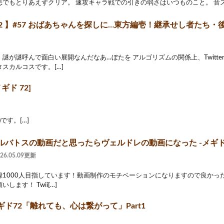
でもとりあえずクリア。 速攻キャラ戦での引きの弱さはいつものこと。 音ズ
2 】#57 おばあちゃんを探しに…東方編壱！継承せし者たち・後編
謎が謎呼んで面白い展開なんだなあ…ぼたを アルゴリズムの関係上、Twitt
スカルコスです。[…]
ギド 72]
)です。[…]
ルバトスの動画だと思ったらヴェルドレの動画になった -メギド
026.05.09更新
1000人目指しています！動画制作のモチベーションになりますので良かった
します！ Twii[…]
ド72「離れても、心は繋がって」Part1