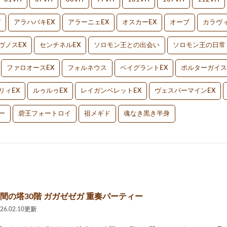
V
アラハバキEX
アラーニェEX
オスカーEX
オーブ
カラヴィ
ヴノスEX
センチネルEX
ソロモン王との出会い
ソロモン王の日常
ファロオースEX
フォルネウス
ベイグラントEX
ポルターガイス
リィEX
ルゥルゥEX
レイガンベレットEX
ヴェスパーマインEX
ー
砦王フォートロイ
祖メギド
魂なき黒き半身
星間の塔30階 ガガゼゼガ 重奏パーティー
026.02.10更新