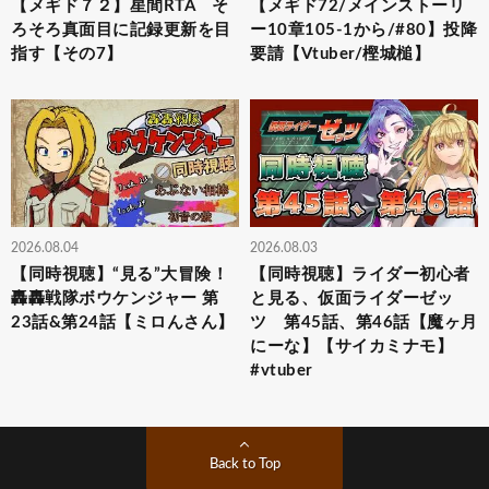
【メギド７２】星間RTA そ
【メギド72/メインストーリ
ろそろ真面目に記録更新を目
ー10章105-1から/#80】投降
指す【その7】
要請【Vtuber/樫城槌】
2026.08.04
2026.08.03
【同時視聴】“見る”大冒険！
【同時視聴】ライダー初心者
轟轟戦隊ボウケンジャー 第
と見る、仮面ライダーゼッ
23話&第24話【ミロんさん】
ツ 第45話、第46話【魔ヶ月
にーな】【サイカミナモ】
#vtuber
Back to Top