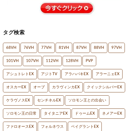
タグ検索
68VH
76VH
77VH
81VH
87VH
88VH
97VH
101VH
107VH
112VH
128VH
PVP
アシュトレトEX
アジトTV
アラハバキEX
アラーニェEX
オスカーEX
オーブ
カラヴィンカEX
クイックシルバーEX
ケラヴノスEX
センチネルEX
ソロモン王との出会い
ソロモン王の日常
タイタニアEX
ドゥームEX
ネメアーEX
ファロオースEX
フォルネウス
ベイグラントEX