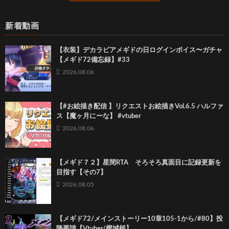
新着動画
【衣装】デカラビアメギドの日ログインボイス〜ガチャ
【メギド72備忘録】#33
2026.08.06
【#お絵描き配信 】リクエストお絵描きVol.6.5 ハルファ
ス【魔ヶ月にーな】 #vtuber
2026.08.06
【メギド７２】星間RTA そろそろ真面目に記録更新を
目指す【その7】
2026.08.05
【メギド72/メインストーリー10章105-1から/#80】投
降要請【Vtuber/樫城槌】