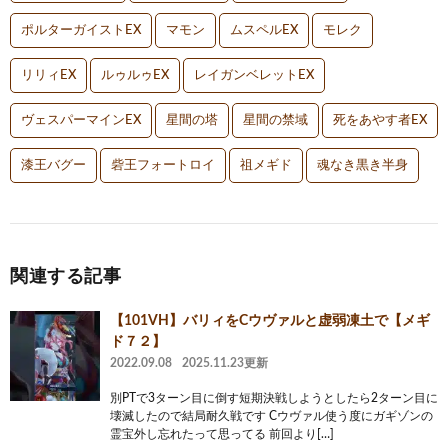
ポルターガイストEX
マモン
ムスペルEX
モレク
リリィEX
ルゥルゥEX
レイガンベレットEX
ヴェスパーマインEX
星間の塔
星間の禁域
死をあやす者EX
漆王バグー
砦王フォートロイ
祖メギド
魂なき黒き半身
関連する記事
【101VH】バリィをCウヴァルと虚弱凍土で【メギ
ド７２】
2022.09.08
2025.11.23更新
別PTで3ターン目に倒す短期決戦しようとしたら2ターン目に
壊滅したので結局耐久戦です Cウヴァル使う度にガギゾンの
霊宝外し忘れたって思ってる 前回より[…]