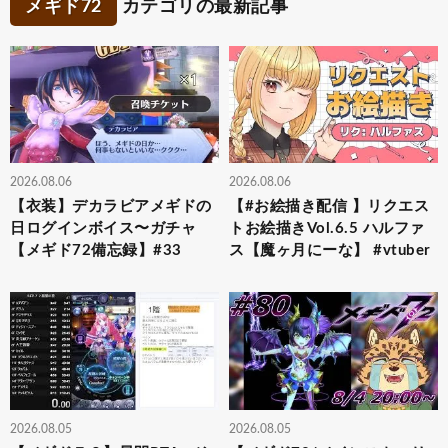
メギド72
カテゴリの最新記事
2026.08.06
2026.08.06
【衣装】デカラビアメギドの
【#お絵描き配信 】リクエス
日ログインボイス〜ガチャ
トお絵描きVol.6.5 ハルファ
【メギド72備忘録】#33
ス【魔ヶ月にーな】 #vtuber
2026.08.05
2026.08.05