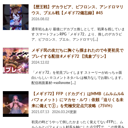
【歴王戦】デカラビア、ビフロンス、アンドロマリ
ウス、ブエル戦【メギド72備忘録】#45
2026.08.02
通常戦もあり 最後にデカブエ推しとして、戦果を残していま
す スマートフォンRPG「メギド72」より、推しのデカラビ
ア、ビフロンス、ブエル、アンドロマリ[…]
メギド民の友だちに胸ぐら掴まれたので今更初見で
プレイする配信 #メギド72 【浅倉プリン】
2024.12.02
「メギド72」を初見プレイします ストーリーがめっちゃ面
白いらしい ※コメントネタバレは極力なしでお願いします。
配信画面素材→solisnotte […]
【メギド72】FFP（ドカグイ）はMMB（ムルムル&
バフォメット）にマカセ・ルワ：依頼「迫りくる未
来に備えて②」を究極安定点穴攻略（75VH）
2021.07.13
2026.03.24更新
初見の時どうやって倒したかまったく覚えてないFFPに、ム
ルムルとバフォメット村長を軸にした点穴PTで、この世界を