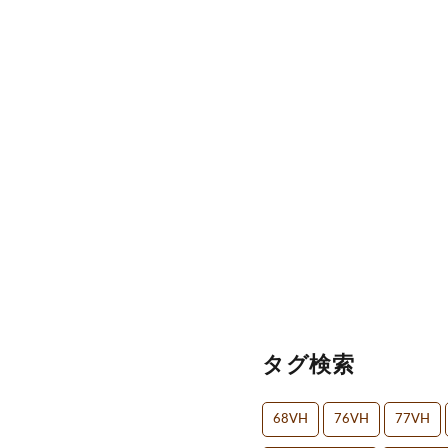
タグ検索
68VH
76VH
77VH