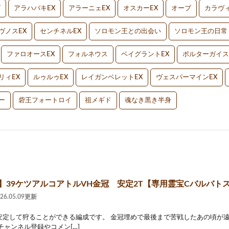
V
アラハバキEX
アラーニェEX
オスカーEX
オーブ
カラヴィ
ヴノスEX
センチネルEX
ソロモン王との出会い
ソロモン王の日常
ファロオースEX
フォルネウス
ベイグラントEX
ポルターガイス
リィEX
ルゥルゥEX
レイガンベレットEX
ヴェスパーマインEX
ー
砦王フォートロイ
祖メギド
魂なき黒き半身
2】39ケツアルコアトルVH金冠 安定2T【専用霊宝Cバルバト
026.05.09更新
安定して狩ることができる編成です。 金冠埋めで最後まで苦戦したあの頃が遠
チャンネル登録やコメン[…]