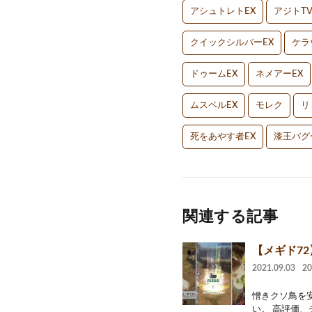
アシュトレトEX
アジトT
クイックシルバーEX
ケラ
ドゥームEX
ネメアーEX
ムスペルEX
モレク
リ
死をあやす者EX
漆王バグ
関連する記事
【メギド7
2021.09.03
2
憎きクソ鳥を
い。 高評価、