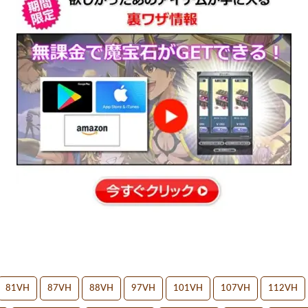
81VH
87VH
88VH
97VH
101VH
107VH
112VH