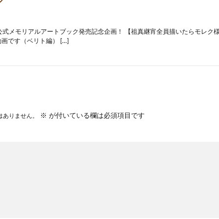
グ
公式メモリアルアートブック発売記念企画！ 【祖真継宵全員描いたらモレク
s動画です（ベリト編） […]
※
が付いている欄は必須項目です
はありません。