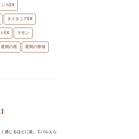
ンカEX
タイタニアEX
トEX
マモン
星間の塔
星間の禁域
ス】
く感じるほどに楽。 Cバルえら