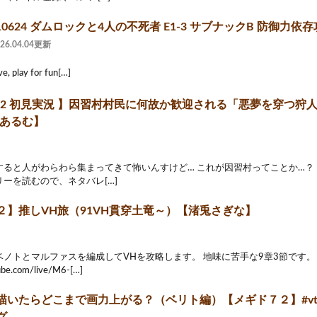
210624 ダムロックと4人の不死者 E1-3 サブナックB 防御力依
026.04.04更新
ve, play for fun[…]
72 初見実況 】因習村村民に何故か歓迎される「悪夢を穿つ狩人
明晩あるむ】
すると人がわらわら集まってきて怖いんすけど… これが因習村ってことか…？
ーを読むので、ネタバレ[…]
２】推しVH旅（91VH貫穿土竜～）【渚兎さぎな】
ノトとマルファスを編成してVHを攻略します。 地味に苦手な9章3節です。
ube.com/live/M6-[…]
いたらどこまで画力上がる？（ベリト編）【メギド７２】#vtube