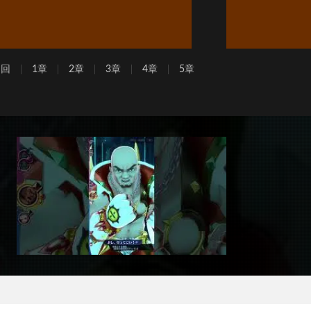
周回
1章
2章
3章
4章
5章