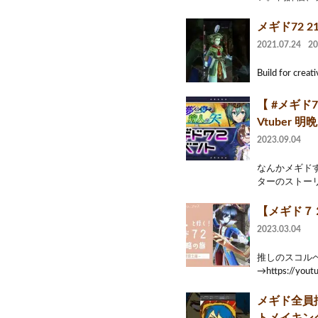
メギド72 
2021.07.24
2
Build for creati
【 #メギド
Vtuber 
2023.09.04
なんかメギド
ターのストーリ
【メギド７
2023.03.04
推しのスコルベ
→https://yout
メギド全員描