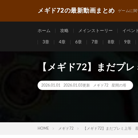
メギド72の最新動画まとめ
ゲームに関
ホーム
攻略
メインストーリー
イベン
3章
4章
6章
7章
8章
9章
【メギド72】まだプレ
2026.01.01
2026.01.03更新
メギド72
星間の塔
HOME
メギド72
【メギド72】まだプレミ上等 星