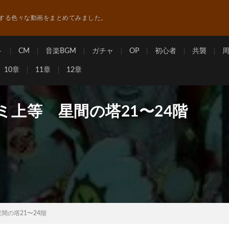
する色々な動画をまとめてみました。
ト
CM
音楽BGM
ガチャ
OP
初心者
共襲
10章
11章
12章
ミ上等 星間の塔21〜24階
間の塔21〜24階