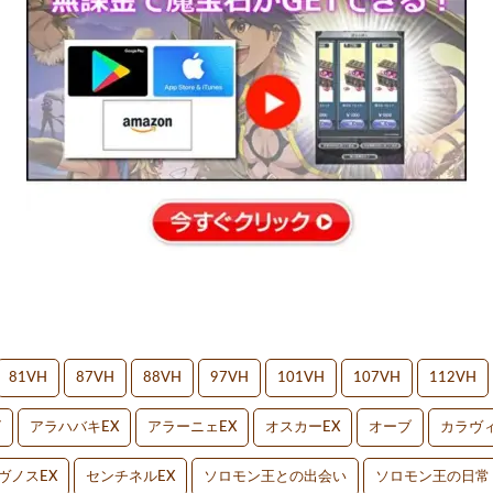
81VH
87VH
88VH
97VH
101VH
107VH
112VH
V
アラハバキEX
アラーニェEX
オスカーEX
オーブ
カラヴィ
ヴノスEX
センチネルEX
ソロモン王との出会い
ソロモン王の日常