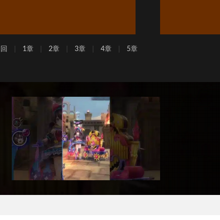
周回
1章
2章
3章
4章
5章