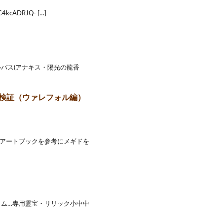
kcADRJQ- […]
マルバス(アナキス・陽光の龍香
説検証（ウァレフォル編）
！ アートブックを参考にメギドを
ィリム…専用霊宝・リリック小中中