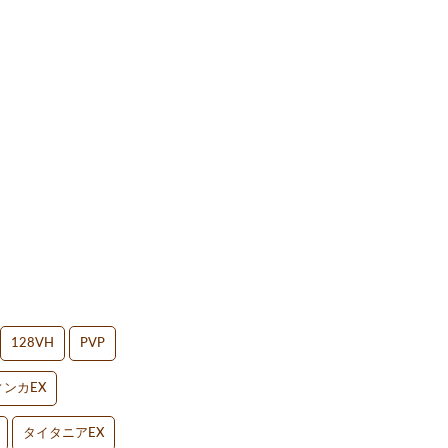
128VH
PVP
ンカEX
タイタニアEX