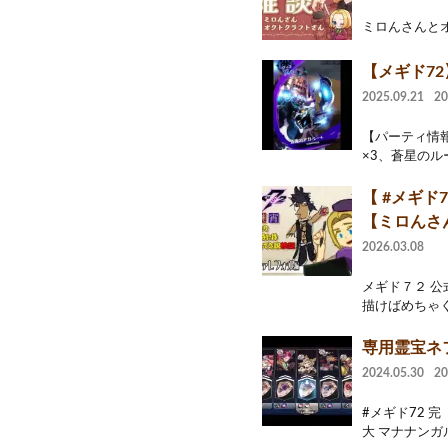
ミロんさんとオクトさ
【メギド72
2025.09.21
2
【パーティ情報
×3、蒼星のル
【 #メギ
【ミロんさ
2026.03.08
メギド７２ 公
描けばめちゃく
専用霊宝ネ
2024.05.30
2
#メギド72 
大 マナナンガ