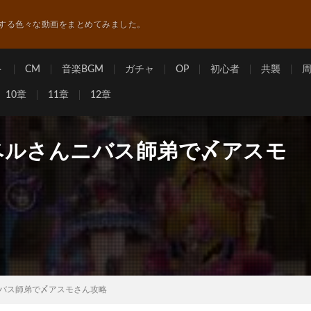
する色々な動画をまとめてみました。
ト
CM
音楽BGM
ガチャ
OP
初心者
共襲
10章
11章
12章
 ベルさんニバス師弟で〆アスモ
ニバス師弟で〆アスモさん攻略