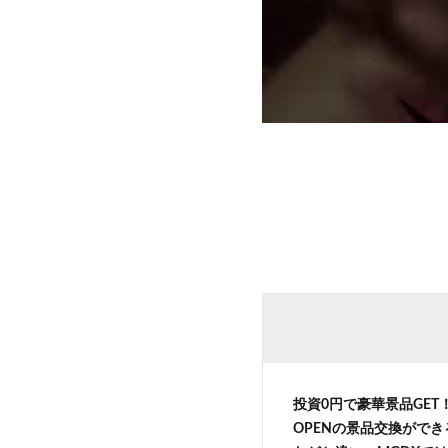
投資0円で豪華景品GE
OPENの景品交換がで