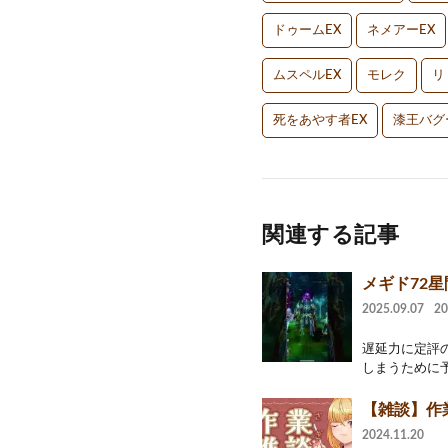
ドゥームEX
ネメアーEX
ムスペルEX
モレク
リ
死をあやす者EX
漆王バグ
関連する記事
メギド72星
2025.09.07
2
遅延力に定評
しまうために予
【雑談】作業
2024.11.20