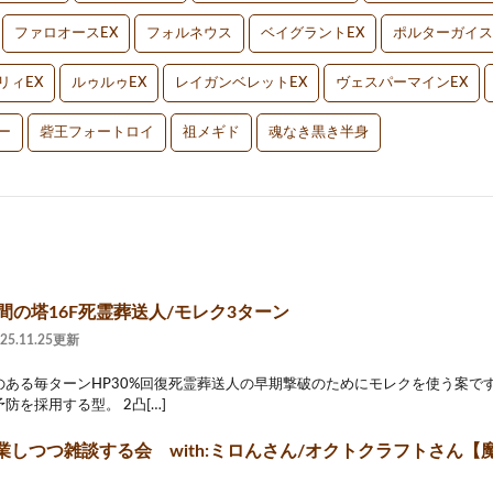
ファロオースEX
フォルネウス
ベイグラントEX
ポルターガイス
リィEX
ルゥルゥEX
レイガンベレットEX
ヴェスパーマインEX
ー
砦王フォートロイ
祖メギド
魂なき黒き半身
間の塔16F死霊葬送人/モレク3ターン
025.11.25更新
のある毎ターンHP30%回復死霊葬送人の早期撃破のためにモレクを使う案で
防を採用する型。 2凸[…]
しつつ雑談する会 with:ミロんさん/オクトクラフトさん【魔ヶ月