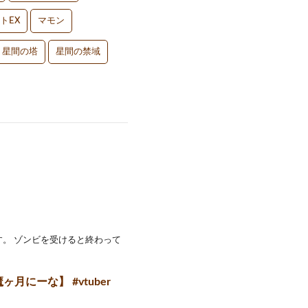
トEX
マモン
星間の塔
星間の禁域
す。 ゾンビを受けると終わって
にーな】 #vtuber