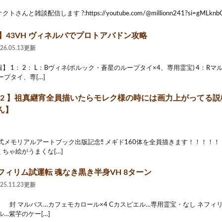
んと雑談配信します ?:https://youtube.com/@millionn241?si=gMLknbC4
】43VH ヴィネルバでプロトアバドン攻略
026.05.13更新
】 1： 2： L：Bヴィネ(ポルック・蒼星のループタイ×4、専用霊宝) 4：R
ープタイ、専[…]
ド72 】祖真継宵全員描いたらモレク様の時には画力上がってる
ん】
式メモリアルアートブック出版記念‼️ メギド160体を全員描きます！！！！
ちゃ絵がうまくな[…]
フィリム試運転 魂なき黒き半身VH 8ターン
025.11.23更新
完 封 マルバス…カフェモカロール×4 Cカスピエル…専用霊宝・なし ネフ
ル…紫芋のケー[…]