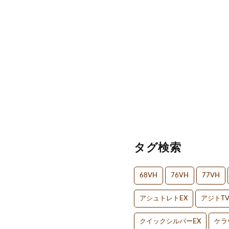
タグ検索
68VH
76VH
77VH
アシュトレトEX
アジトT
クイックシルバーEX
ケラ