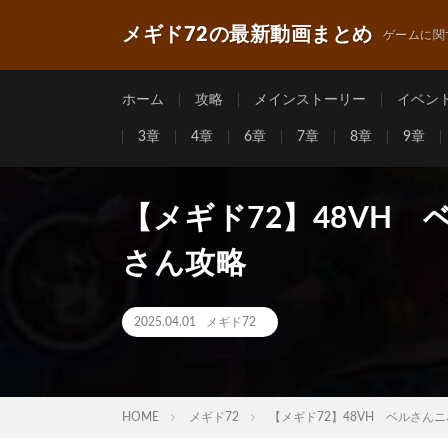
メギド72の最新動画まとめ
ゲームに関
ホーム
攻略
メインストーリー
イベン
3章
4章
6章
7章
8章
9章
【メギド72】48VH
さん攻略
2025.04.01
メギド72
HOME
メギド72
【メギド72】48VH ベルさん