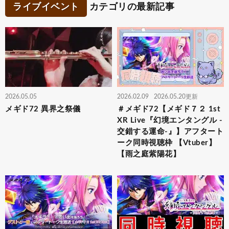
ライブイベント
カテゴリの最新記事
2026.05.05
2026.02.09
2026.05.20更新
メギド72 異界之祭儀
＃メギド72【メギド７２ 1st
XR Live『幻境エンタングル -
交錯する運命-』】アフタート
ーク同時視聴枠 【Vtuber】
【雨之庭紫陽花】