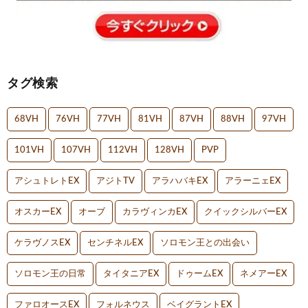
タグ検索
68VH
76VH
77VH
81VH
87VH
88VH
97VH
101VH
107VH
112VH
128VH
PVP
アシュトレトEX
アジトTV
アラハバキEX
アラーニェEX
オスカーEX
オーブ
カラヴィンカEX
クイックシルバーEX
ケラヴノスEX
センチネルEX
ソロモン王との出会い
ソロモン王の日常
タイタニアEX
ドゥームEX
ネメアーEX
ファロオースEX
フォルネウス
ベイグラントEX