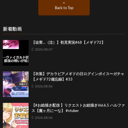
Back to Top
新着動画
【迫害…（泣）】初見実況#68【メギド72】
2026.08.07
【衣装】デカラビアメギドの日ログインボイス〜ガチャ
【メギド72備忘録】#33
2026.08.06
【#お絵描き配信 】リクエストお絵描きVol.6.5 ハルファ
ス【魔ヶ月にーな】 #vtuber
2026.08.06