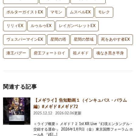
ポルターガイストEX
マモン
ムスペルEX
モレク
リリィEX
ルゥルゥEX
レイガンベレットEX
ヴェスパーマインEX
星間の塔
星間の禁域
死をあやす者EX
漆王バグー
砦王フォートロイ
祖メギド
魂なき黒き半身
関連する記事
【メギライ】告知動画１（インキュバス・バラム
編）#メギド #メギド72
2025.12.12
2026.02.06更新
＜ライブ概要＞ メギド７２ 1st XR Live『幻境エンタングル -
交錯する運命-』 2026年1月9日（金）東京国際フォーラム ホ
ールA 「VE[…]