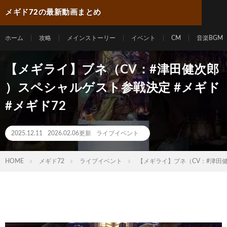
メギド72の最新動画まとめ
ホーム
攻略
メインストーリー
イベント
CM
音楽BGM
【メギライ】ブネ（CV：#津田健次郎
）スペシャルゲスト参戦決定 #メギド
#メギド72
2025.12.11
2026.02.06更新
ライブイベント
HOME
メギド72
ライブイベント
【メギライ】ブネ（CV：#津田健