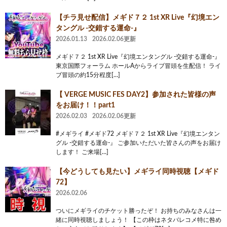
【チラ見せ配信】メギド７２ 1st XR Live『幻境エン
タングル -交錯する運命-』
2026.01.13
2026.02.06更新
メギド７２ 1st XR Live『幻境エンタングル -交錯する運命-』
東京国際フォーラム ホールAからライブ冒頭を生配信！ ライ
ブ冒頭の約15分程度[…]
【 VERGE MUSIC FES DAY2】参加された皆様の声
をお届け！！part1
2026.02.03
2026.02.06更新
#メギライ #メギド72 メギド７２ 1st XR Live『幻境エンタン
グル -交錯する運命-』 ご参加いただいた皆さんの声をお届け
します！ ご来場[…]
【今どうしても見たい】メギライ同時視聴【メギド
72】
2026.02.06
ついにメギライのチケット勝ったぞ！ お持ちのみなさんは一
緒に同時視聴しましょう！ 【この枠はネタバレコメ特に咎め