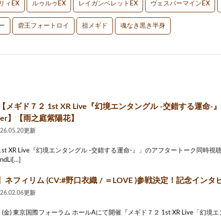
リィEX
ルゥルゥEX
レイガンベレットEX
ヴェスパーマインEX
ー
砦王フォートロイ
祖メギド
魂なき黒き半身
【メギド７２ 1st XR Live『幻境エンタングル -交錯する運
uber】【雨之庭紫陽花】
026.05.20更新
1st XR Live『幻境エンタングル -交錯する運命-』」のアフタートーク同時
Li[…]
ネフィリム (CV:#野口衣織 / ＝LOVE )参戦決定！記念インタ
026.02.06更新
日 (金) 東京国際フォーラム ホールAにて開催『メギド７２ 1st XR Live「幻