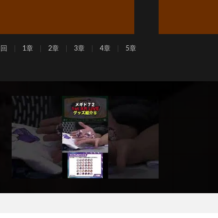
周回
1章
2章
3章
4章
5章