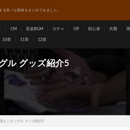
する色々な動画をまとめてみました。
ト
CM
音楽BGM
ガチャ
OP
初心者
共襲
10章
11章
12章
グル グッズ紹介5
幻境エンタングル グッズ紹介5