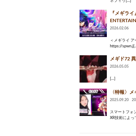
ネフィリ[…]
『メギライ』
ENTERTAI
2026.02.06
＜メギライ ア
https://spwn.j[
メギド72 
2026.05.05
[…]
〈特報〉メギ
2025.09.20
2
スマートフォン
XR技術によっ