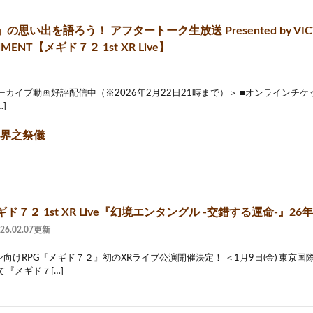
の思い出を語ろう！ アフタートーク生放送 Presented by VIC
NMENT【メギド７２ 1st XR Live】
ーカイブ動画好評配信中（※2026年2月22日21時まで）＞ ■オンラインチ
…]
異界之祭儀
ド７２ 1st XR Live『幻境エンタングル -交錯する運命-』26
026.02.07更新
向けRPG『メギド７２』初のXRライブ公演開催決定！ ＜1月9日(金) 東京国
て『メギド７[…]