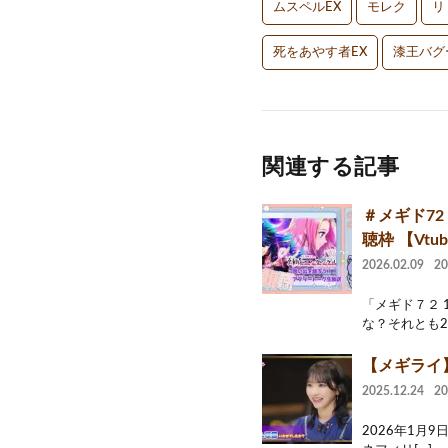
ムスペルEX
モレク
リ
死をあやす者EX
漆王バグ
関連する記事
＃メギド72
聴枠 【Vt
2026.02.09
2
「メギド７２ 
な？それとも2nd
【メギライ】
2025.12.24
2
2026年1月9