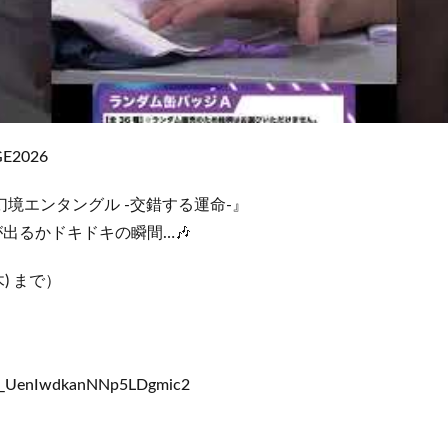
E2026
ve『幻境エンタングル -交錯する運命-』
出るかドキドキの瞬間…🎶
) まで）
evt_UenIwdkanNNp5LDgmic2