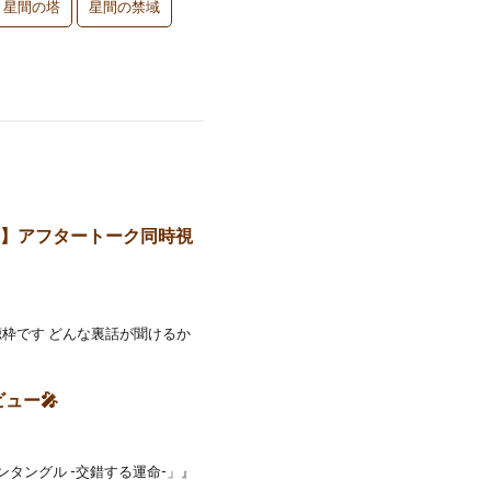
星間の塔
星間の禁域
命-』】アフタートーク同時視
視聴枠です どんな裏話が聞けるか
ビュー🎤
境エンタングル -交錯する運命-」』