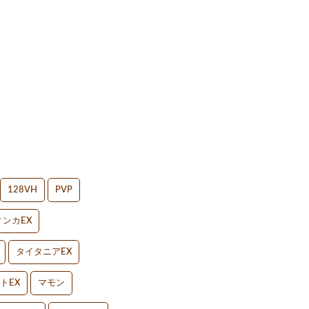
128VH
PVP
ンカEX
タイタニアEX
トEX
マモン