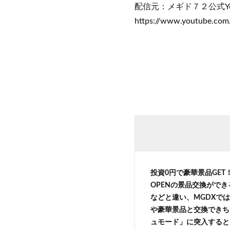
配信元：メギド７２公式You
https://www.youtube.co
投資0円で豪華景品GE
OPENの景品交換がで
などと違い、MGDXでは
や豪華景品と交換できち
ュモード」に突入すると 