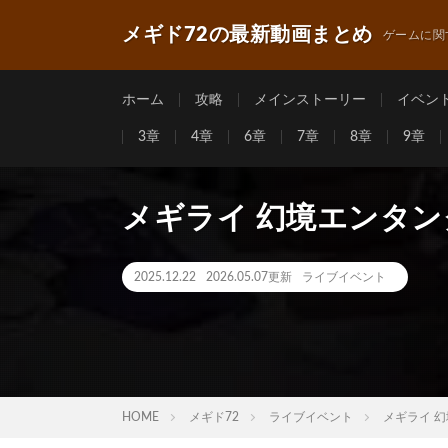
メギド72の最新動画まとめ
ゲームに関
ホーム
攻略
メインストーリー
イベン
3章
4章
6章
7章
8章
9章
メギライ 幻境エンタン
2025.12.22
2026.05.07更新
ライブイベント
HOME
メギド72
ライブイベント
メギライ 