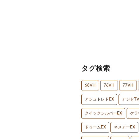
タグ検索
68VH
76VH
77VH
アシュトレトEX
アジトT
クイックシルバーEX
ケラ
ドゥームEX
ネメアーEX