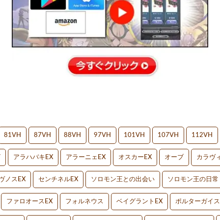
81VH
87VH
88VH
97VH
101VH
107VH
112VH
V
アラハバキEX
アラーニェEX
オスカーEX
オーブ
カラヴィ
ヴノスEX
センチネルEX
ソロモン王との出会い
ソロモン王の日常
ファロオースEX
フォルネウス
ベイグラントEX
ポルターガイス