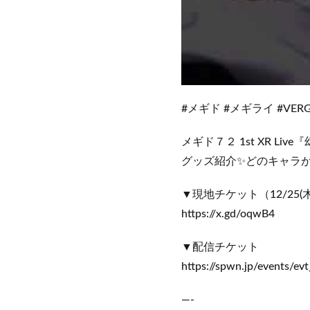
#メギド #メギライ #VERG
メギド７２ 1st XR Li
グッズ紹介✨どのキャラが
▼現地チケット（12/25(木
https://x.gd/oqwB4
▼配信チケット
https://spwn.jp/events/
—-