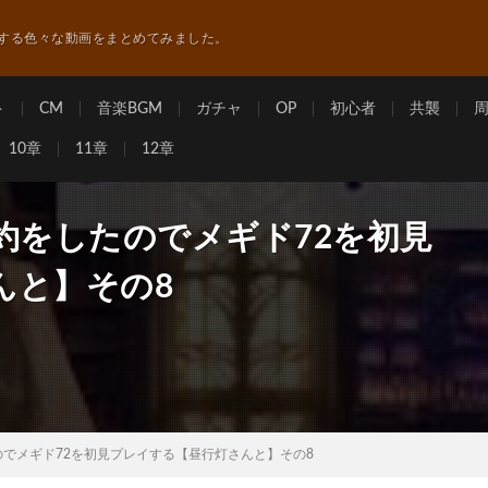
する色々な動画をまとめてみました。
ト
CM
音楽BGM
ガチャ
OP
初心者
共襲
10章
11章
12章
約をしたのでメギド72を初見
んと】その8
のでメギド72を初見プレイする【昼行灯さんと】その8