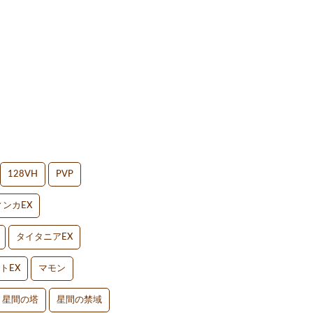
128VH
PVP
ンカEX
タイタニアEX
トEX
マモン
星間の塔
星間の禁域