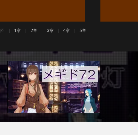
周回
1章
2章
3章
4章
5章