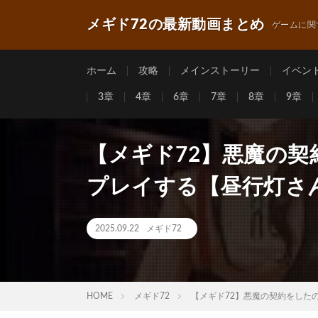
メギド72の最新動画まとめ
ゲームに関
ホーム
攻略
メインストーリー
イベン
3章
4章
6章
7章
8章
9章
【メギド72】悪魔の契
プレイする【昼行灯さ
2025.09.22
メギド72
HOME
メギド72
【メギド72】悪魔の契約をした