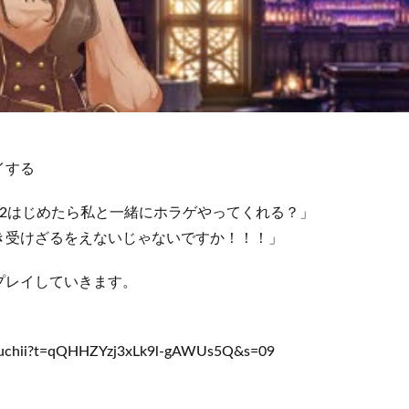
イする
72はじめたら私と一緒にホラゲやってくれる？」
き受けざるをえないじゃないですか！！！」
プレイしていきます。
uchii?t=qQHHZYzj3xLk9l-gAWUs5Q&s=09