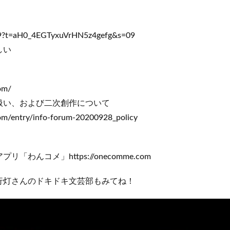
on9?t=aH0_4EGTyxuVrHN5z4gefg&s=09
しい
om/
扱い、および二次創作について
com/entry/info-forum-20200928_policy
わんコメ」https://onecomme.com
行灯さんのドキドキ文芸部もみてね！