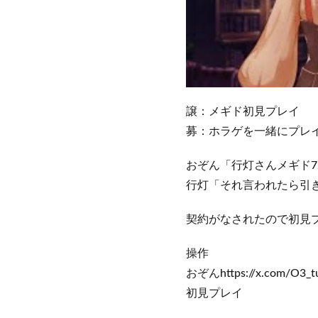
譲：メギド初見プレイ
募：ホラゲを一緒にプレ
おぞん「行灯さんメギド
行灯「それ言われたら引
契約がなされたので初見
操作
おぞんhttps://x.com/O3_t
初見プレイ