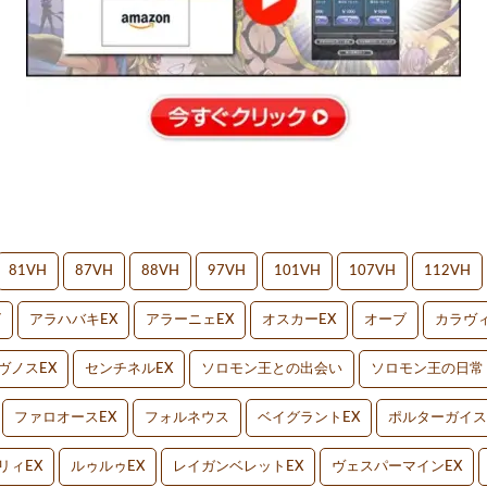
81VH
87VH
88VH
97VH
101VH
107VH
112VH
V
アラハバキEX
アラーニェEX
オスカーEX
オーブ
カラヴィ
ヴノスEX
センチネルEX
ソロモン王との出会い
ソロモン王の日常
ファロオースEX
フォルネウス
ベイグラントEX
ポルターガイス
リィEX
ルゥルゥEX
レイガンベレットEX
ヴェスパーマインEX