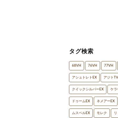
タグ検索
68VH
76VH
77VH
アシュトレトEX
アジトT
クイックシルバーEX
ケラ
ドゥームEX
ネメアーEX
ムスペルEX
モレク
リ