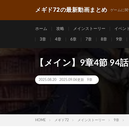
メギド72の最新動画まとめ
ゲームに関
ホーム
攻略
メインストーリー
イベン
3章
4章
6章
7章
8章
9章
【メイン】9章4節 94
2025.08.20
2025.09.06更新
9章
HOME
メギド72
メインストーリー
9章