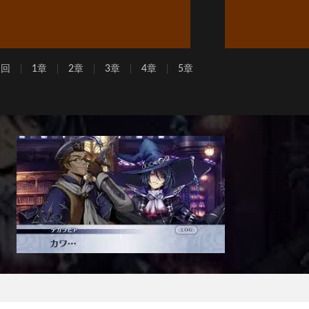
周回
1章
2章
3章
4章
5章