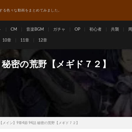
する色々な動画をまとめてみました。
ト
CM
音楽BGM
ガチャ
OP
初心者
共襲
10章
11章
12章
話 秘密の荒野【メギド７２】
【メイン】9章4節 94話 秘密の荒野【メギド７２】