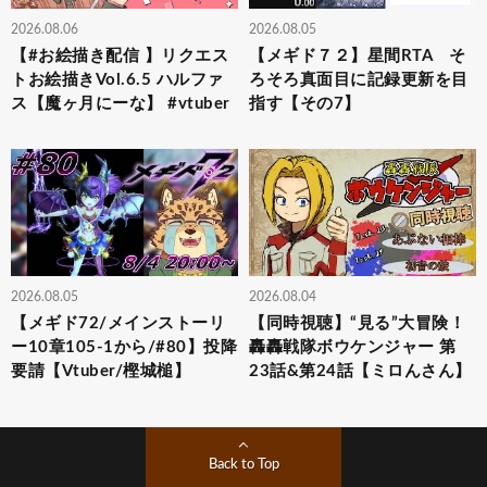
2026.08.06
2026.08.05
【#お絵描き配信 】リクエス
【メギド７２】星間RTA そ
トお絵描きVol.6.5 ハルファ
ろそろ真面目に記録更新を目
ス【魔ヶ月にーな】 #vtuber
指す【その7】
2026.08.05
2026.08.04
【メギド72/メインストーリ
【同時視聴】“見る”大冒険！
ー10章105-1から/#80】投降
轟轟戦隊ボウケンジャー 第
要請【Vtuber/樫城槌】
23話&第24話【ミロんさん】
Back to Top