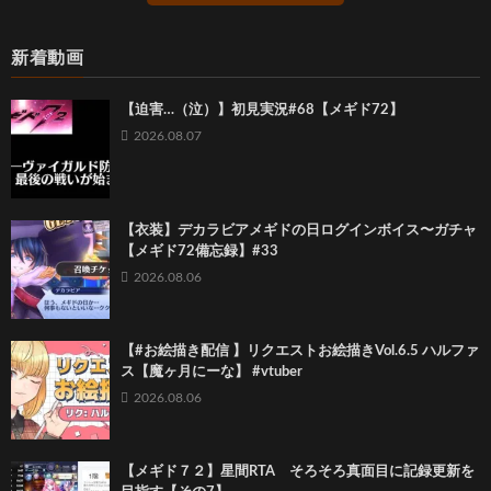
新着動画
【迫害…（泣）】初見実況#68【メギド72】
2026.08.07
【衣装】デカラビアメギドの日ログインボイス〜ガチャ
【メギド72備忘録】#33
2026.08.06
【#お絵描き配信 】リクエストお絵描きVol.6.5 ハルファ
ス【魔ヶ月にーな】 #vtuber
2026.08.06
【メギド７２】星間RTA そろそろ真面目に記録更新を