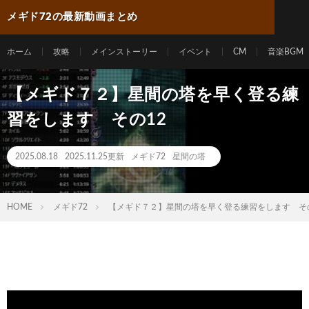
メギド72の最新動画まとめ
ホーム
攻略
メインストーリー
イベント
CM
音楽BGM
【メギド７２】星間の塔を早く登る練
習をします その12
2025.08.18
2025.11.25更新
メギド72
星間の塔
HOME
メギド72
【メギド７２】星間の塔を早く登る練習をします その