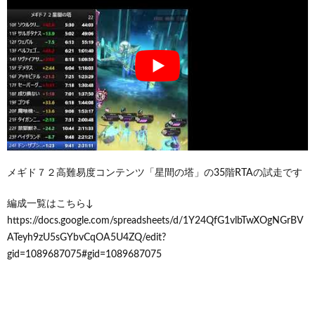
メギド７２高難易度コンテンツ「星間の塔」の35階RTAの試走です
編成一覧はこちら↓
https://docs.google.com/spreadsheets/d/1Y24QfG1vlbTwXOgNGrBV
ATeyh9zU5sGYbvCqOA5U4ZQ/edit?
gid=1089687075#gid=1089687075