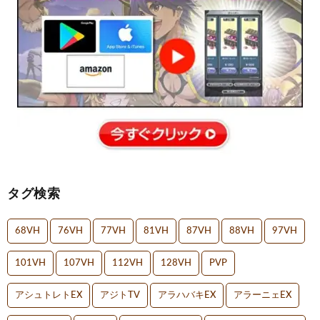
タグ検索
68VH
76VH
77VH
81VH
87VH
88VH
97VH
101VH
107VH
112VH
128VH
PVP
アシュトレトEX
アジトTV
アラハバキEX
アラーニェEX