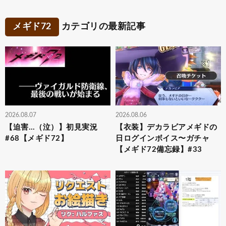
メギド72
カテゴリの最新記事
2026.08.07
2026.08.06
【迫害…（泣）】初見実況
【衣装】デカラビアメギドの
#68【メギド72】
日ログインボイス〜ガチャ
【メギド72備忘録】#33