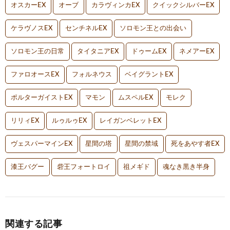
オスカーEX
オーブ
カラヴィンカEX
クイックシルバーEX
ケラヴノスEX
センチネルEX
ソロモン王との出会い
ソロモン王の日常
タイタニアEX
ドゥームEX
ネメアーEX
ファロオースEX
フォルネウス
ベイグラントEX
ポルターガイストEX
マモン
ムスペルEX
モレク
リリィEX
ルゥルゥEX
レイガンベレットEX
ヴェスパーマインEX
星間の塔
星間の禁域
死をあやす者EX
漆王バグー
砦王フォートロイ
祖メギド
魂なき黒き半身
関連する記事