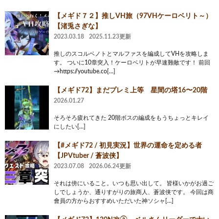
【メギド７２】推しVH旅（97VHケーロベリト～）
【渚兎さぎな】
2023.03.18
2025.11.23更新
推しのスコルベノトとマルファスを編成してVHを攻略しま
す。 ついに10章突入！ケーロベリトが早速難敵です！ 前回
→https://youtube.co[…]
【メギド72】まだプレミ上等 星間の塔16〜20階
2026.01.27
そろそろ疲れてきた 20階ボスの編成をもうちょっとキレイ
にしたい[…]
【#メギド72 / 初見実況】世界の運命を定める者
【JPVtuber / 蒼波侠】
2023.07.08
2026.06.24更新
それは傍にいること。いつも思い出して。 皆様いかがお過ご
しでしょうか、通りすがりの旅商人、蒼波侠です。 今回は商
會員の方からおすすめいただいた神ソシャ[…]