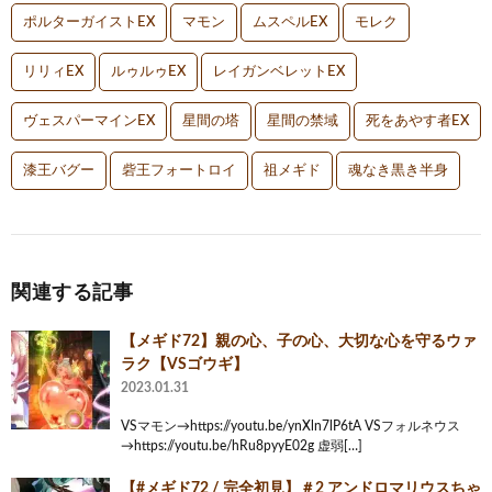
ポルターガイストEX
マモン
ムスペルEX
モレク
リリィEX
ルゥルゥEX
レイガンベレットEX
ヴェスパーマインEX
星間の塔
星間の禁域
死をあやす者EX
漆王バグー
砦王フォートロイ
祖メギド
魂なき黒き半身
関連する記事
【メギド72】親の心、子の心、大切な心を守るウァ
ラク【VSゴウギ】
2023.01.31
VSマモン→https://youtu.be/ynXln7lP6tA VSフォルネウス
→https://youtu.be/hRu8pyyE02g 虚弱[…]
【#メギド72 / 完全初見】＃2 アンドロマリウスちゃ