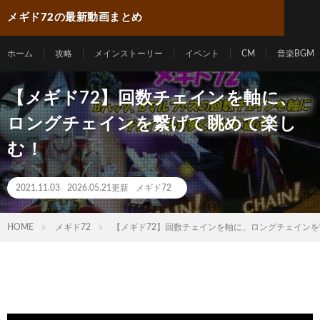
メギド72の最新動画まとめ
ホーム
攻略
メインストーリー
イベント
CM
音楽BGM
【メギド72】回数チェインを軸に、
ロングチェインを繋げて眺めて楽し
む！
2021.11.03
2026.05.21更新
メギド72
HOME
メギド72
【メギド72】回数チェインを軸に、ロングチェイン