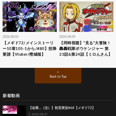
2026.08.05
2026.08.04
【メギド72/メインストーリ
【同時視聴】“見る”大冒険！
ー10章105-1から/#80】投降
轟轟戦隊ボウケンジャー 第
要請【Vtuber/樫城槌】
23話&第24話【ミロんさん】
Back to Top
新着動画
【迫害…（泣）】初見実況#68【メギド72】
2026.08.07