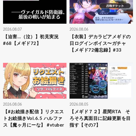
2026.08.07
2026.08.06
【迫害…（泣）】初見実況
【衣装】デカラビアメギドの
#68【メギド72】
日ログインボイス〜ガチャ
【メギド72備忘録】#33
2026.08.06
2026.08.05
【#お絵描き配信 】リクエス
【メギド７２】星間RTA そ
トお絵描きVol.6.5 ハルファ
ろそろ真面目に記録更新を目
ス【魔ヶ月にーな】 #vtuber
指す【その7】