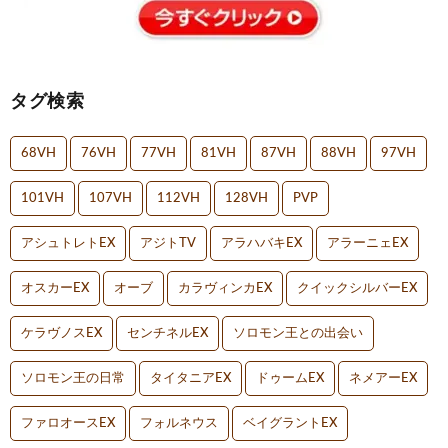
タグ検索
68VH
76VH
77VH
81VH
87VH
88VH
97VH
101VH
107VH
112VH
128VH
PVP
アシュトレトEX
アジトTV
アラハバキEX
アラーニェEX
オスカーEX
オーブ
カラヴィンカEX
クイックシルバーEX
ケラヴノスEX
センチネルEX
ソロモン王との出会い
ソロモン王の日常
タイタニアEX
ドゥームEX
ネメアーEX
ファロオースEX
フォルネウス
ベイグラントEX