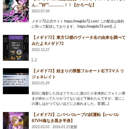
ん…””好””……………！！【かろーな】
2023.07.04
メギド72公式サイト https://megido72.com/ この配信は規約
に則って配信しております。 https://megido72-port[…]
【メギド72】東方12傑のヴィータ名の由来を調べて
みたよ #メギド72
2022.12.27
[…]
【メギド72】始まりの禁盤フルオート右下3マス リ
ジェネレイト
2025.01.29
前日に撮影した分はフラカンに負けたり全体的にフォトン湧
きが終わってたりかつてないほど下振れたんですが、逆にこ
の通しはかつてないほどに上振れました。普通[…]
【メギド72】ニバベバループの試運転【cべバル
87VH魂なき黒き半身】
2022.02.03
2026.01.25更新