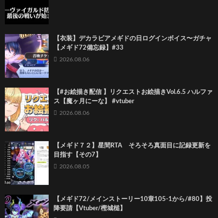
【衣装】デカラビアメギドの日ログインボイス〜ガチャ
【メギド72備忘録】#33
2026.08.06
【#お絵描き配信 】リクエストお絵描きVol.6.5 ハルファ
ス【魔ヶ月にーな】 #vtuber
2026.08.06
【メギド７２】星間RTA そろそろ真面目に記録更新を
目指す【その7】
2026.08.05
【メギド72/メインストーリー10章105-1から/#80】投
降要請【Vtuber/樫城槌】