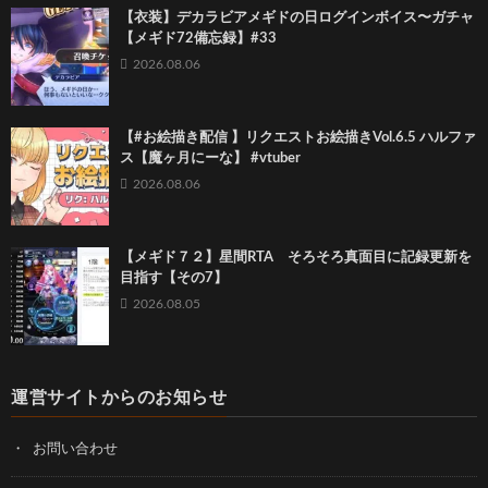
【衣装】デカラビアメギドの日ログインボイス〜ガチャ
【メギド72備忘録】#33
2026.08.06
【#お絵描き配信 】リクエストお絵描きVol.6.5 ハルファ
ス【魔ヶ月にーな】 #vtuber
2026.08.06
【メギド７２】星間RTA そろそろ真面目に記録更新を
目指す【その7】
2026.08.05
運営サイトからのお知らせ
お問い合わせ