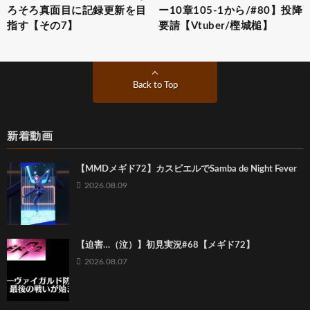
ろそろ真面目に記録更新を目
ー10章105-1から/#80】投降
指す【その7】
要請【Vtuber/樫城槌】
Back to Top
新着動画
【MMDメギド72】カスピエルでSamba de Night Fever
2026.08.09
【迫害…（泣）】初見実況#68【メギド72】
2026.08.07