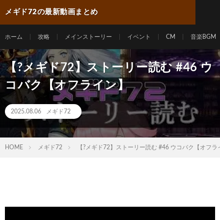
メギド72の最新動画まとめ
ホーム
攻略
メインストーリー
イベント
CM
音楽BGM
【?メギド72】ストーリー読む #46 ウ
コバク【オフライン】
2025.08.06
メギド72
HOME
メギド72
【?メギド72】ストーリー読む #46 ウコバク【オフラ