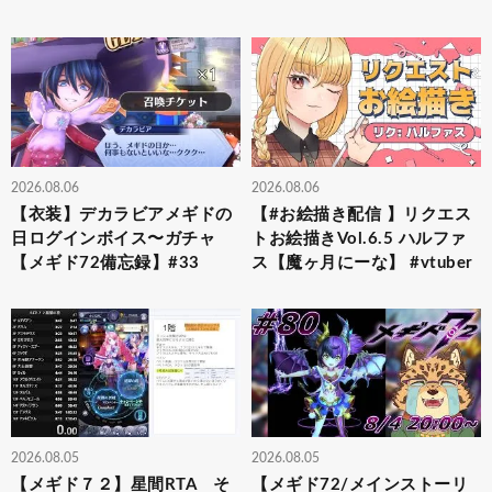
2026.08.06
2026.08.06
【衣装】デカラビアメギドの
【#お絵描き配信 】リクエス
日ログインボイス〜ガチャ
トお絵描きVol.6.5 ハルファ
【メギド72備忘録】#33
ス【魔ヶ月にーな】 #vtuber
2026.08.05
2026.08.05
【メギド７２】星間RTA そ
【メギド72/メインストーリ