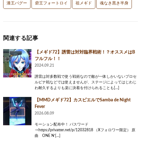
漆王バグー
砦王フォートロイ
祖メギド
魂なき黒き半身
関連する記事
【メギド72】誘雷は対対臨界戦術！？オススメはB
フルフル！！
2024.09.21
誘雷は対多数戦で使う戦術なので敵が一体しかいないプロセ
ルピナ戦などでは使えませんが、ステージによってはじわじ
わ耐久するよりも楽に決着を付けられることも[…]
【MMDメギド72】カスピエルでSamba de Night
Fever
2026.08.09
モーション配布中！ パスワード
⇒https://privatter.net/p/12032818 （Xフォロワー限定） 原
曲 ONE N’[…]