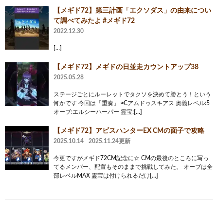
【メギド72】第三計画「エクソダス」の由来につい
て調べてみたよ #メギド72
2022.12.30
[…]
【メギド72】メギドの日並走カウントアップ38
2025.05.28
ステージごとにルーレットでタクソを決めて勝とう！という
何かです 今回は「重奏」 ◉Cアムドゥスキアス 奥義レベル:5
オーブ:エルシーハーパー 霊宝:[…]
【メギド72】アビスハンターEX CMの面子で攻略
2025.10.14
2025.11.24更新
今更ですがメギド72CM記念に☆ CMの最後のところに写っ
てるメンバー、配置もそのままで挑戦してみた。 オーブは全
部レベルMAX 霊宝は付けられるだけ[…]