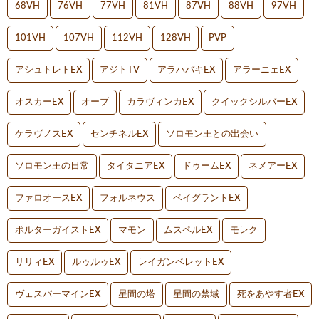
68VH
76VH
77VH
81VH
87VH
88VH
97VH
101VH
107VH
112VH
128VH
PVP
アシュトレトEX
アジトTV
アラハバキEX
アラーニェEX
オスカーEX
オーブ
カラヴィンカEX
クイックシルバーEX
ケラヴノスEX
センチネルEX
ソロモン王との出会い
ソロモン王の日常
タイタニアEX
ドゥームEX
ネメアーEX
ファロオースEX
フォルネウス
ベイグラントEX
ポルターガイストEX
マモン
ムスペルEX
モレク
リリィEX
ルゥルゥEX
レイガンベレットEX
ヴェスパーマインEX
星間の塔
星間の禁域
死をあやす者EX