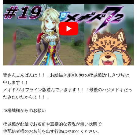
皆さんこんばんは！！！お絵描き系Vtuberの樫城槌(かしきづち)と
申します！！
メギド72オフライン版遊んでいきます！！！最後のハジメドキだっ
たみたいだからよ！！！
※樫城槌からのお願い
樫城槌が配信でお名前や直接的な表現が無い状態で
他配信者様のお名前を出す行為はやめてください。