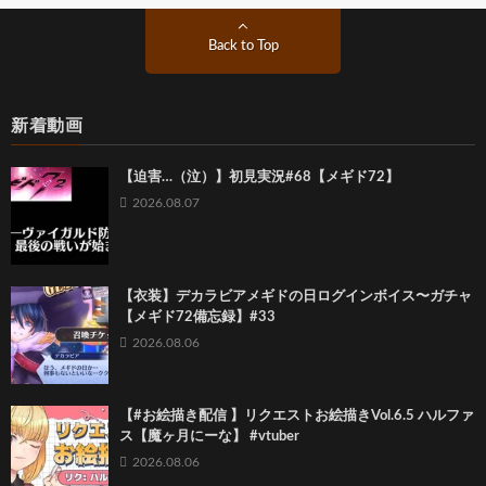
Back to Top
新着動画
【迫害…（泣）】初見実況#68【メギド72】
2026.08.07
【衣装】デカラビアメギドの日ログインボイス〜ガチャ
【メギド72備忘録】#33
2026.08.06
【#お絵描き配信 】リクエストお絵描きVol.6.5 ハルファ
ス【魔ヶ月にーな】 #vtuber
2026.08.06