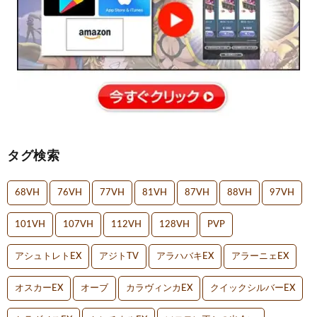
タグ検索
68VH
76VH
77VH
81VH
87VH
88VH
97VH
101VH
107VH
112VH
128VH
PVP
アシュトレトEX
アジトTV
アラハバキEX
アラーニェEX
オスカーEX
オーブ
カラヴィンカEX
クイックシルバーEX