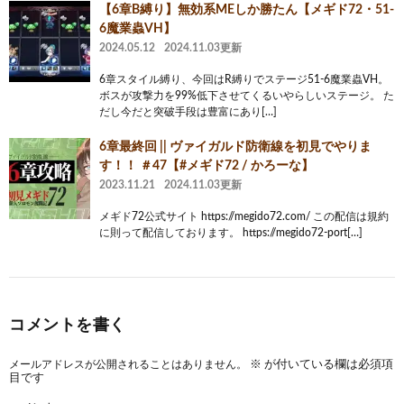
【6章B縛り】無効系MEしか勝たん【メギド72・51-
6魔業蟲VH】
2024.05.12
2024.11.03更新
6章スタイル縛り、今回はR縛りでステージ51-6魔業蟲VH。
ボスが攻撃力を99%低下させてくるいやらしいステージ。 た
だし今だと突破手段は豊富にあり[…]
6章最終回 || ヴァイガルド防衛線を初見でやりま
す！！ ＃47【#メギド72 / かろーな】
2023.11.21
2024.11.03更新
メギド72公式サイト https://megido72.com/ この配信は規約
に則って配信しております。 https://megido72-port[…]
コメントを書く
メールアドレスが公開されることはありません。
※
が付いている欄は必須項
目です