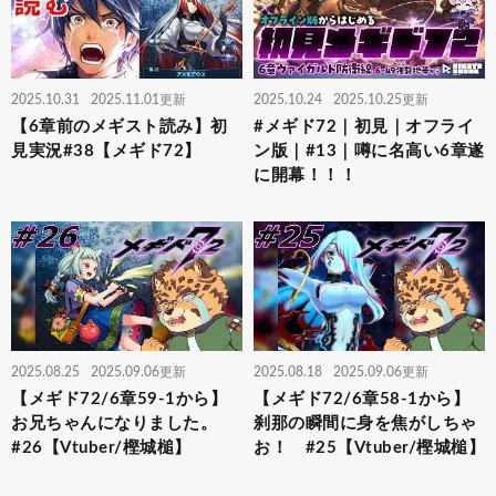
2025.10.31
2025.11.01更新
2025.10.24
2025.10.25更新
【6章前のメギスト読み】初
#メギド72｜初見｜オフライ
見実況#38【メギド72】
ン版｜#13｜噂に名高い6章遂
に開幕！！！
2025.08.25
2025.09.06更新
2025.08.18
2025.09.06更新
【メギド72/6章59-1から】
【メギド72/6章58-1から】
お兄ちゃんになりました。
刹那の瞬間に身を焦がしちゃ
#26【Vtuber/樫城槌】
お！ #25【Vtuber/樫城槌】