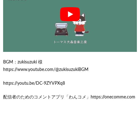
BGM：zukisuzuki 様
https://www.youtube.com/@zukisuzukiBGM
https://youtu.be/DC-9ZYVPXq8
配信者のためのコメントアプリ「わんコメ」https://onecomme.com