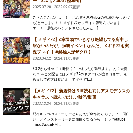
ー #20【Vtuber/樫城槌】
2025.07.28
2025.09.07更新
皆さんこんばんは！！！お絵描き系Vtuberの樫城槌(かしきづ
ち)と申します！！ メギド72オフライン版遊んでいきま
す！！！最後のハジメドキだったみた[…]
【 メギド72】6章冒頭でいきなり絶望してる所申し
訳ないのだが、強襲イベントなんだ、メギド72を実
況プレイ【 ＃絡繰人形ザクロ 】
2023.04.12
2024.11.03更新
50-2から進めて １時間くらい経ったら強襲する。 ん？大喜
利？ ※この配信にはメギド72のネタバレが含まれます。 初
めましての方は初めまして 心を持[…]
【メギド72】 新規勢は６章読む前にアスモデウスの
キャラスト読んでほしい嘘PV動画
2022.12.24
2024.11.03更新
配布キャラのストーリーとりあえず全部読んでほしい！ 面白
いしメインストーリー更に面白くなるから！！ ▷Youtube
https://goo.gl/M[…]