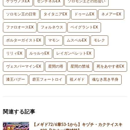
ケラヴノスEX
センチネルEX
ソロモン王との出会い
ソロモン王の日常
タイタニアEX
ドゥームEX
ネメアーEX
ファロオースEX
フォルネウス
ベイグラントEX
ポルターガイストEX
マモン
ムスペルEX
モレク
リリィEX
ルゥルゥEX
レイガンベレットEX
ヴェスパーマインEX
星間の塔
星間の禁域
死をあやす者EX
漆王バグー
砦王フォートロイ
祖メギド
魂なき黒き半身
関連する記事
【メギド72/6章53-1から】キヅチ・カクテイスキ