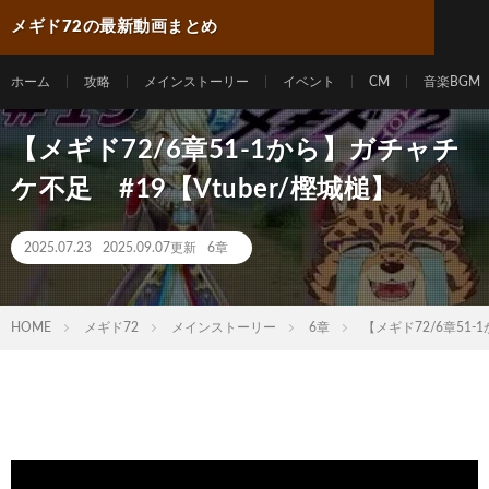
メギド72の最新動画まとめ
ホーム
攻略
メインストーリー
イベント
CM
音楽BGM
【メギド72/6章51-1から】ガチャチ
ケ不足 #19【Vtuber/樫城槌】
2025.07.23
2025.09.07更新
6章
HOME
メギド72
メインストーリー
6章
【メギド72/6章51-