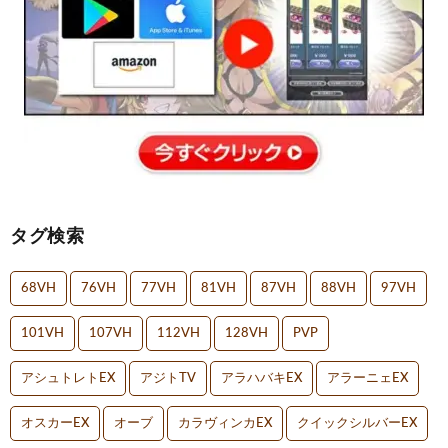
タグ検索
68VH
76VH
77VH
81VH
87VH
88VH
97VH
101VH
107VH
112VH
128VH
PVP
アシュトレトEX
アジトTV
アラハバキEX
アラーニェEX
オスカーEX
オーブ
カラヴィンカEX
クイックシルバーEX