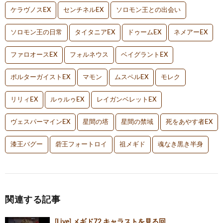
ケラヴノスEX
センチネルEX
ソロモン王との出会い
ソロモン王の日常
タイタニアEX
ドゥームEX
ネメアーEX
ファロオースEX
フォルネウス
ベイグラントEX
ポルターガイストEX
マモン
ムスペルEX
モレク
リリィEX
ルゥルゥEX
レイガンベレットEX
ヴェスパーマインEX
星間の塔
星間の禁域
死をあやす者EX
漆王バグー
砦王フォートロイ
祖メギド
魂なき黒き半身
関連する記事
[Live] メギド72 キャラストを見る回