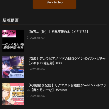
Back to Top
新着動画
【迫害…（泣）】初見実況#68【メギド72】
2026.08.07
【衣装】デカラビアメギドの日ログインボイス〜ガチャ
【メギド72備忘録】#33
2026.08.06
【#お絵描き配信 】リクエストお絵描きVol.6.5 ハルファ
ス【魔ヶ月にーな】 #vtuber
2026.08.06