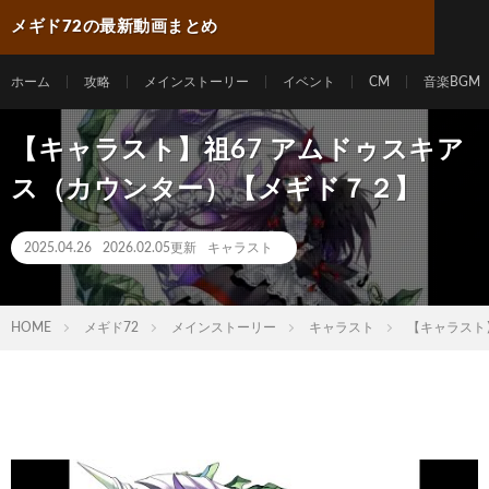
メギド72の最新動画まとめ
ホーム
攻略
メインストーリー
イベント
CM
音楽BGM
【キャラスト】祖67 アムドゥスキア
ス（カウンター）【メギド７２】
2025.04.26
2026.02.05更新
キャラスト
HOME
メギド72
メインストーリー
キャラスト
【キャラスト】