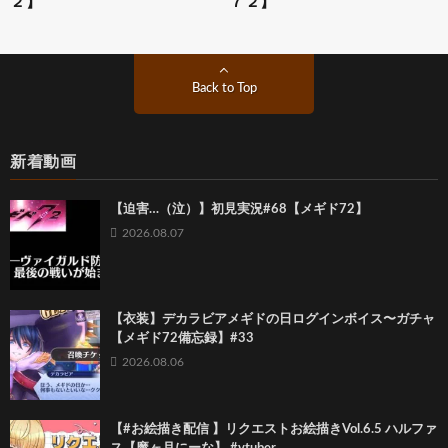
２】
７２】
Back to Top
新着動画
【迫害…（泣）】初見実況#68【メギド72】
2026.08.07
【衣装】デカラビアメギドの日ログインボイス〜ガチャ
【メギド72備忘録】#33
2026.08.06
【#お絵描き配信 】リクエストお絵描きVol.6.5 ハルファ