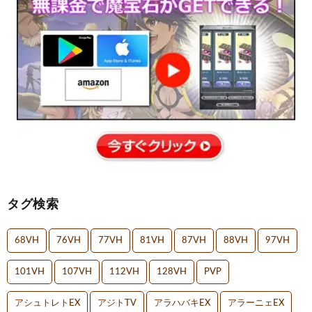
タグ検索
68VH
76VH
77VH
81VH
87VH
88VH
97VH
101VH
107VH
112VH
128VH
PVP
アシュトレトEX
アジトTV
アラハバキEX
アラーニェEX