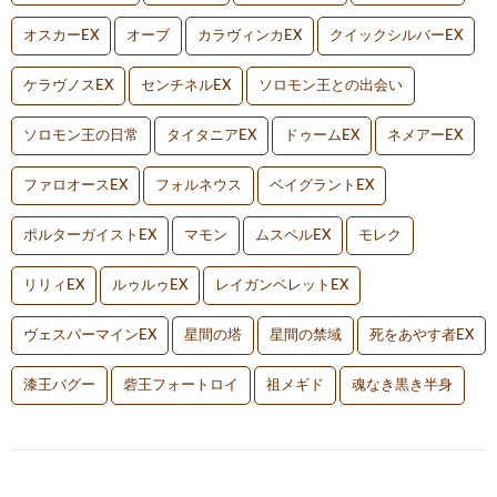
オスカーEX
オーブ
カラヴィンカEX
クイックシルバーEX
ケラヴノスEX
センチネルEX
ソロモン王との出会い
ソロモン王の日常
タイタニアEX
ドゥームEX
ネメアーEX
ファロオースEX
フォルネウス
ベイグラントEX
ポルターガイストEX
マモン
ムスペルEX
モレク
リリィEX
ルゥルゥEX
レイガンベレットEX
ヴェスパーマインEX
星間の塔
星間の禁域
死をあやす者EX
漆王バグー
砦王フォートロイ
祖メギド
魂なき黒き半身