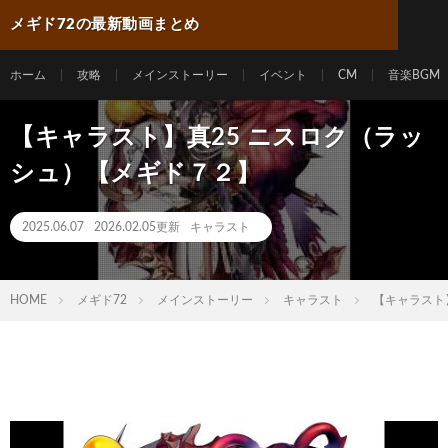
メギド72の最新動画まとめ
ホーム
攻略
メインストーリー
イベント
CM
音楽BGM
【キャラスト】真25 ニスロク（ラッ
シュ）【メギド７２】
2025.06.07
2026.02.05更新
キャラスト
HOME
メギド72
メインストーリー
キャラスト
【キャラスト