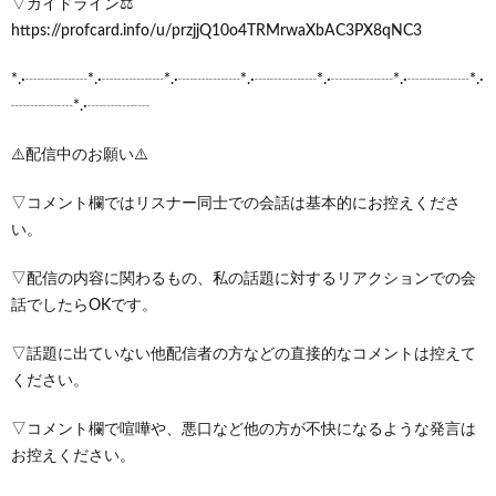
▽ガイドライン⚖️
https://profcard.info/u/przjjQ10o4TRMrwaXbAC3PX8qNC3
*.·┈┈┈┈*.·┈┈┈┈*.·┈┈┈┈*.·┈┈┈┈*.·┈┈┈┈*.·┈┈┈┈*.·
┈┈┈┈*.·┈┈┈┈
⚠️配信中のお願い⚠️
▽コメント欄ではリスナー同士での会話は基本的にお控えくださ
い。
▽配信の内容に関わるもの、私の話題に対するリアクションでの会
話でしたらOKです。
▽話題に出ていない他配信者の方などの直接的なコメントは控えて
ください。
▽コメント欄で喧嘩や、悪口など他の方が不快になるような発言は
お控えください。