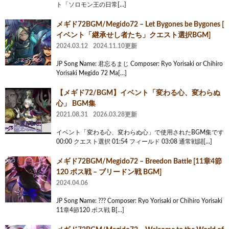
ト「ソロモン王の日常[…]
メギド72BGM/Megido72 – Let Bygones be Bygones [
イベント「継承せし者たち」クエスト選択BGM]
2024.03.12
2024.11.10更新
JP Song Name: 君忘るまじ Composer: Ryo Yorisaki or Chihiro
Yorisaki Megido 72 Ma[…]
【メギド72/BGM】イベント「変わる心、変わらぬ
心」 BGM集
2021.08.31
2026.03.28更新
イベント「変わる心、変わらぬ心」で使用されたBGM集です
00:00 クエスト選択 01:54 フィールド 03:08 通常戦闘[…]
メギド72BGM/Megido72 – Breedon Battle [11章4節
120 ボス戦 – ブリードン戦 BGM]
2024.04.06
JP Song Name: ??? Composer: Ryo Yorisaki or Chihiro Yorisaki
11章4節120 ボス戦 B[…]