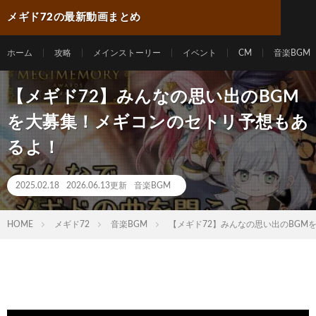
メギド72の最新動画まとめ
ホーム
攻略
メインストーリー
イベント
CM
音楽BGM
【メギド72】みんなの思い出のBGM
を大募集！メギコンのセトリ予想もあ
るよ！
2025.02.18
2026.06.13更新
音楽BGM
HOME
メギド72
音楽BGM
【メギド72】みんなの思い出のBGM