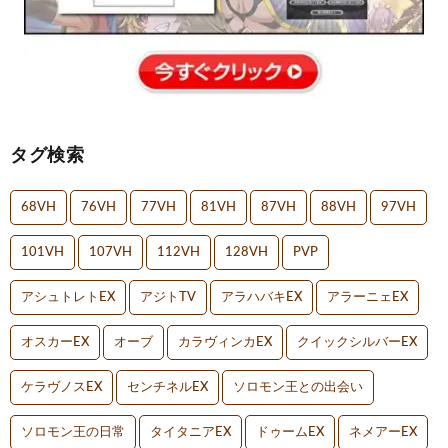
タグ検索
68VH
76VH
77VH
81VH
87VH
88VH
97VH
101VH
107VH
112VH
128VH
PVP
アシュトレトEX
アジトTV
アラハバキEX
アラーニェEX
オスカーEX
オーブ
カラヴィンカEX
クイックシルバーEX
ケラヴノスEX
センチネルEX
ソロモン王との出会い
ソロモン王の日常
タイタニアEX
ドゥームEX
ネメアーEX