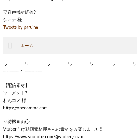
▽音声機材調整?
シィナ 様
Tweets by paruina
ホーム
*.·┈┈┈┈*.·┈┈┈┈*.·┈┈┈┈*.·┈┈┈┈*.·┈┈┈┈*.·┈┈┈┈*.·
┈┈┈┈*.·┈┈┈┈
【配信素材】
▽コメント?
わんコメ 様
https://onecomme.com
▽待機画面⏱️
Vtuber向け動画素材屋さんの素材を改変しました‼️
https://www.youtube.com/@vtuber_sozai