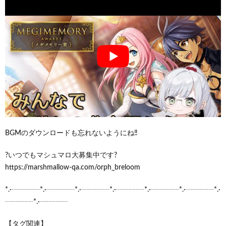
BGMのダウンロードも忘れないようにね‼️
?いつでもマシュマロ大募集中です?
https://marshmallow-qa.com/orph_breloom
*.·┈┈┈┈*.·┈┈┈┈*.·┈┈┈┈*.·┈┈┈┈*.·┈┈┈┈*.·┈┈┈┈*.·
┈┈┈┈*.·┈┈┈┈
【タグ関連】