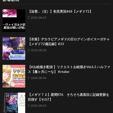
【迫害…（泣）】初見実況#68【メギド72】
2026.08.07
【衣装】デカラビアメギドの日ログインボイス〜ガチャ
【メギド72備忘録】#33
2026.08.06
【#お絵描き配信 】リクエストお絵描きVol.6.5 ハルファ
ス【魔ヶ月にーな】 #vtuber
2026.08.06
【メギド７２】星間RTA そろそろ真面目に記録更新を
目指す【その7】
2026.08.05