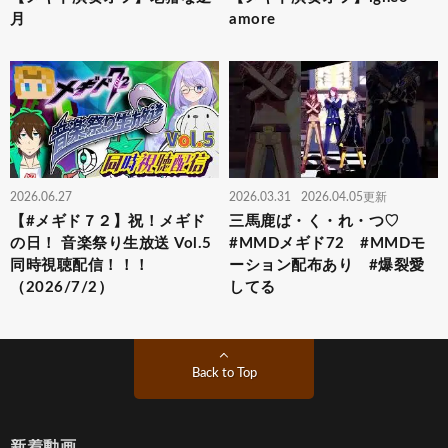
月
amore
2026.06.27
2026.03.31
2026.04.05更新
【#メギド７２】祝！メギド
三馬鹿ば・く・れ・つ♡
の日！ 音楽祭り生放送 Vol.5
#MMDメギド72 #MMDモ
同時視聴配信！！！
ーション配布あり #爆裂愛
（2026/7/2）
してる
Back to Top
新着動画