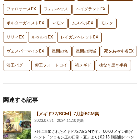
ファロオースEX
フォルネウス
ベイグラントEX
ポルターガイストEX
マモン
ムスペルEX
モレク
リリィEX
ルゥルゥEX
レイガンベレットEX
ヴェスパーマインEX
星間の塔
星間の禁域
死をあやす者EX
漆王バグー
砦王フォートロイ
祖メギド
魂なき黒き半身
関連する記事
【メギド72/BGM】7月新BGM集
2023.07.31
2024.11.10更新
7月に追加されたメギド72のBGMです。 00:00 メイン曲(イ
ベント「ソロモン王の日常・夏」より) 02:13 戦闘曲(イベン