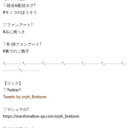
▽総合&配信タグ?
#キノコのほうそう
▽ファンアート?
#みに画っさ
▽R-18ファンアート?
#裏でのご胞子
*.·┈┈┈┈*.·┈┈┈┈*.·┈┈┈┈*.·┈┈┈┈*.·┈┈┈┈*.·┈┈┈┈*.·
┈┈┈┈*.·┈┈┈┈
【リンク】
▽Twitter?
Tweets by orph_Breloom
▽マシュマロ?
https://marshmallow-qa.com/orph_breloom