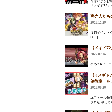
皆様いかがお
「メギド72」
商売人たち
2023.11.29
復刻イベントクエ
ht[…]
【メギド72
2022.09.16
初めてRフェニ
【 #メギ
健教室」を
2023.08.20
ユフィール先生
クロ)と申します。