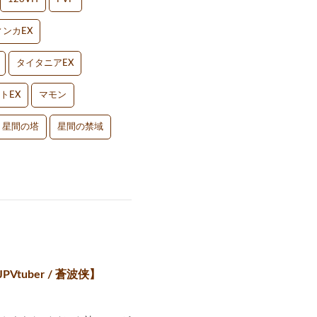
ンカEX
タイタニアEX
トEX
マモン
星間の塔
星間の禁域
uber / 蒼波侠】