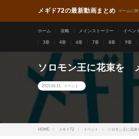
メギド72の最新動画まとめ
ゲームに関
ホーム
攻略
メインストーリー
イベン
3章
4章
6章
7章
8章
9章
ソロモン王に花束を 
2025.02.11
イベント
HOME
メギド72
イベント
ソロモン王に花束