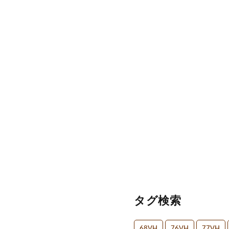
タグ検索
68VH
76VH
77VH