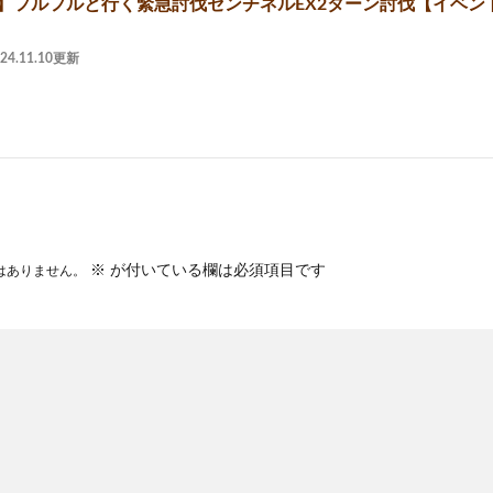
2】フルフルと行く緊急討伐センチネルEX2ターン討伐【イベン
024.11.10更新
※
が付いている欄は必須項目です
はありません。