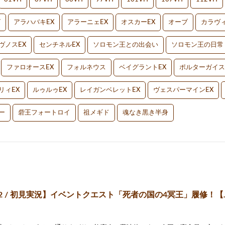
V
アラハバキEX
アラーニェEX
オスカーEX
オーブ
カラヴィ
ヴノスEX
センチネルEX
ソロモン王との出会い
ソロモン王の日常
ファロオースEX
フォルネウス
ベイグラントEX
ポルターガイス
リィEX
ルゥルゥEX
レイガンベレットEX
ヴェスパーマインEX
ー
砦王フォートロイ
祖メギド
魂なき黒き半身
2 / 初見実況】イベントクエスト「死者の国の4冥王」履修！【JPVt