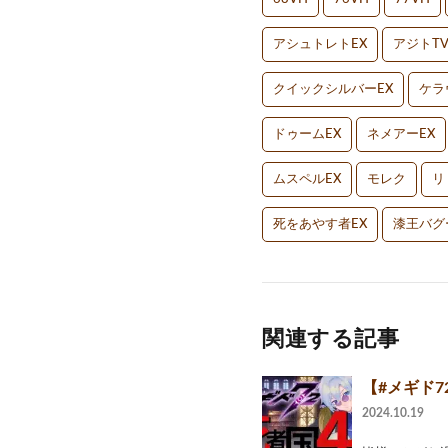
アシュトレトEX
アジトT
クイックシルバーEX
ケラ
ドゥームEX
ネメアーEX
ムスペルEX
モレク
リ
死をあやす者EX
漆王バグ
関連する記事
【#メギド7
2024.10.19