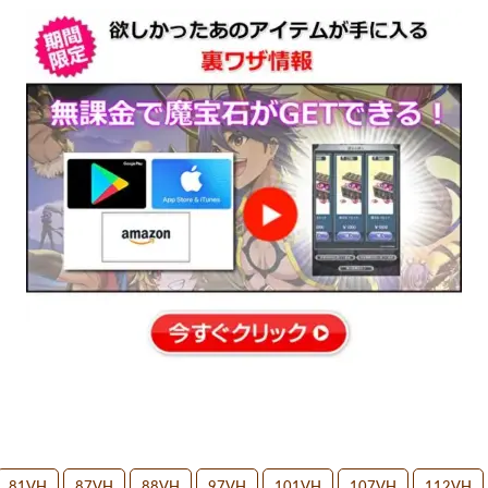
81VH
87VH
88VH
97VH
101VH
107VH
112VH