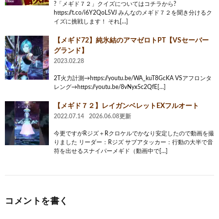
?「メギド７２」クイズについてはコチラから?
https://t.co/i6Y2QoL5VJ みんなのメギド７２を聞き分けるク
イズに挑戦します！ それ[…]
【メギド72】純氷結のアマゼロトPT【VSセーバー
グランド】
2023.02.28
2T火力計測→https://youtu.be/WA_kuT8GcKA VSアフロンタ
レング→https://youtu.be/8vNyx5c2QfE[…]
【メギド７２】レイガンベレットEXフルオート
2022.07.14
2026.06.08更新
今更ですがRジズ＋Rクロケルでかなり安定したので動画を撮
りました リーダー：Rジズ サブアタッカー：行動の大半で音
符を出せるスナイパーメギド（動画中で[…]
コメントを書く