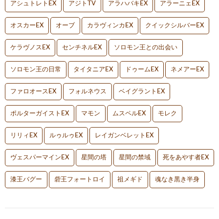
アシュトレトEX
アジトTV
アラハバキEX
アラーニェEX
オスカーEX
オーブ
カラヴィンカEX
クイックシルバーEX
ケラヴノスEX
センチネルEX
ソロモン王との出会い
ソロモン王の日常
タイタニアEX
ドゥームEX
ネメアーEX
ファロオースEX
フォルネウス
ベイグラントEX
ポルターガイストEX
マモン
ムスペルEX
モレク
リリィEX
ルゥルゥEX
レイガンベレットEX
ヴェスパーマインEX
星間の塔
星間の禁域
死をあやす者EX
漆王バグー
砦王フォートロイ
祖メギド
魂なき黒き半身