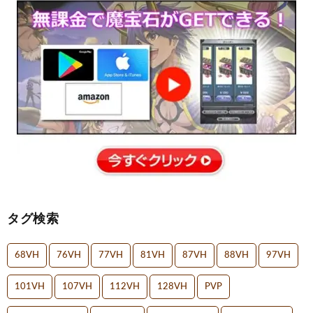
タグ検索
68VH
76VH
77VH
81VH
87VH
88VH
97VH
101VH
107VH
112VH
128VH
PVP