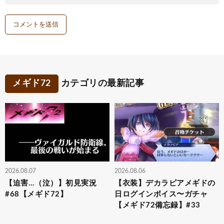
メギド72
カテゴリの最新記事
2026.08.07
2026.08.06
【迫害…（泣）】初見実況
【衣装】デカラビアメギドの
#68【メギド72】
日ログインボイス〜ガチャ
【メギド72備忘録】#33