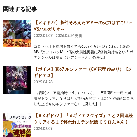
関連する記事
【メギド72】条件そろえたアミーの火力はすごい～
VSバルガリオ～
2022.01.07
2026.05.24更新
コロッセオも虚弱も無くても65万くらいは行くわよ！影の
MVPはウコバクME 5倍の火属性奥義に2倍特効持ちというポ
テンシャルは凄まじいアミーさん。条件[…]
【ボイス】真67 ルシファー（CV 花守 ゆみり）【メ
ギド７２】
2025.04.28
「探索(フロア開始時)・4」について、 ・9章3節の一連の崩
壊がトラウマとなり出たガチ病み発言 ・上記を客観的に自覚
した上で今のルシファーなりに発した[…]
【 #メギド72 】『メギド７２クイズ』７と２回連続
クリアするまで終われまテン配信【 ミロんさん 】
2024.02.09