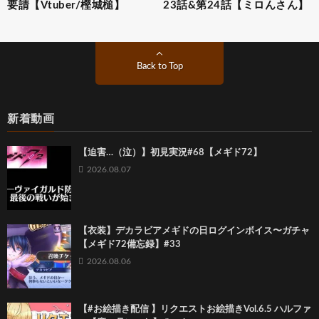
要請【Vtuber/樫城槌】
23話&第24話【ミロんさん】
Back to Top
新着動画
【迫害…（泣）】初見実況#68【メギド72】
2026.08.07
【衣装】デカラビアメギドの日ログインボイス〜ガチャ
【メギド72備忘録】#33
2026.08.06
【#お絵描き配信 】リクエストお絵描きVol.6.5 ハルファ