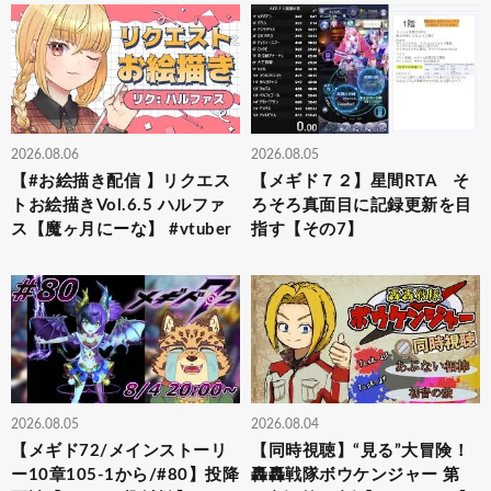
2026.08.06
2026.08.05
【#お絵描き配信 】リクエス
【メギド７２】星間RTA そ
トお絵描きVol.6.5 ハルファ
ろそろ真面目に記録更新を目
ス【魔ヶ月にーな】 #vtuber
指す【その7】
2026.08.05
2026.08.04
【メギド72/メインストーリ
【同時視聴】“見る”大冒険！
ー10章105-1から/#80】投降
轟轟戦隊ボウケンジャー 第