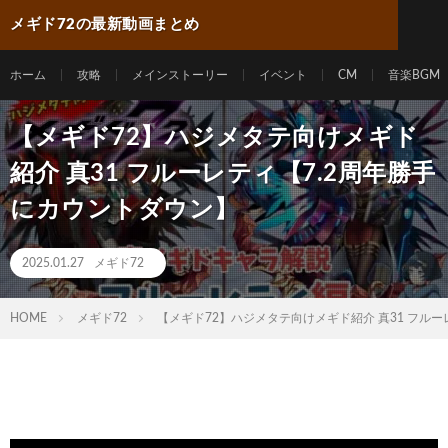
メギド72の最新動画まとめ
ホーム
攻略
メインストーリー
イベント
CM
音楽BGM
【メギド72】ハジメタテ向けメギド
紹介 真31 フルーレティ【7.2周年勝手
にカウントダウン】
2025.01.27
メギド72
HOME
メギド72
【メギド72】ハジメタテ向けメギド紹介 真31 フル