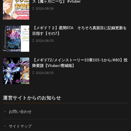
ス【魔ヶ月にーな】 #vtuber
2026.08.06
【メギド７２】星間RTA そろそろ真面目に記録更新を
目指す【その7】
2026.08.05
【メギド72/メインストーリー10章105-1から/#80】投
降要請【Vtuber/樫城槌】
2026.08.05
運営サイトからのお知らせ
お問い合わせ
サイトマップ