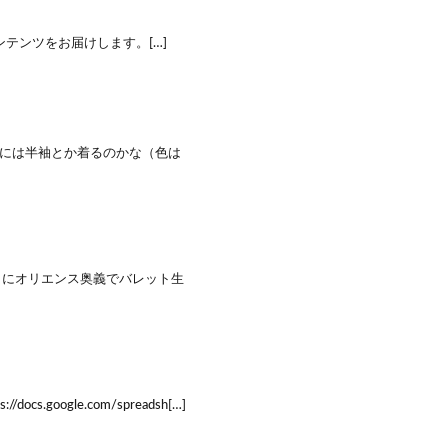
テンツをお届けします。[…]
には半袖とか着るのかな（色は
目にオリエンス奥義でバレット生
oogle.com/spreadsh[…]