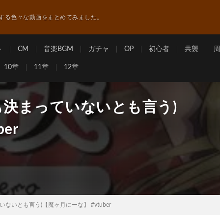
する色々な動画をまとめてみました。
ト
CM
音楽BGM
ガチャ
OP
初心者
共襲
10章
11章
12章
も決まっていないとも言う)
er
ないとも言う)【魔ヶ月にーな】 #vtuber