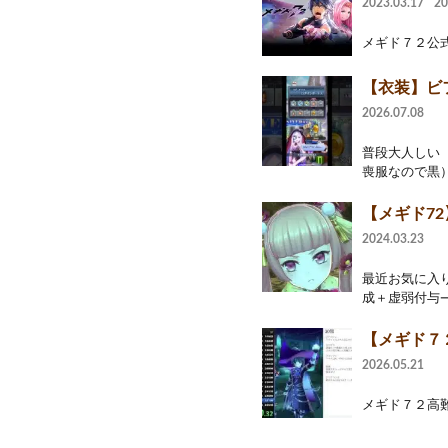
2023.03.17
2
メギド７２公
【衣装】ビ
2026.07.08
普段大人しい
喪服なので黒）
【メギド7
2024.03.23
最近お気に入
成＋虚弱付与→
【メギド７
2026.05.21
メギド７２高難易度