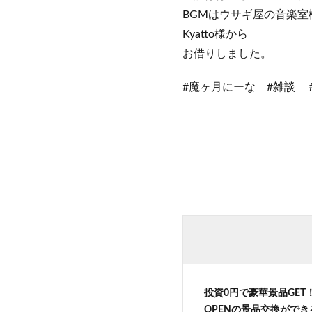
BGMはウサギ屋の音楽室
Kyatto様から
お借りしました。
#魔ヶ月にーな #雑談 ＃
投資0円で豪華景品GE
OPENの景品交換がで