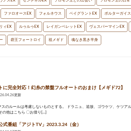
ヴノスEX
センチネルEX
ソロモン王との出会い
ソロモン王の日常
ファロオースEX
フォルネウス
ベイグラントEX
ポルターガイス
リィEX
ルゥルゥEX
レイガンベレットEX
ヴェスパーマインEX
ー
砦王フォートロイ
祖メギド
魂なき黒き半身
トに完全対応！幻糸の禁盤フルオートのおまけ【メギド72】
026.04.26更新
マスのルールは考慮しないものとする。 ドラニュ、追放、ゴウケツ、ケツア
その他はこちら 〇お借り[…]
式番組「アジトTV」2023.3.24（金）