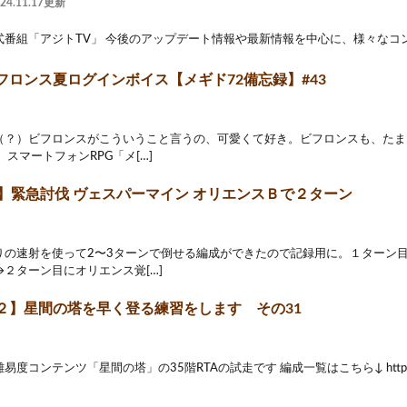
024.11.17更新
式番組「アジトTV」 今後のアップデート情報や最新情報を中心に、様々なコン
フロンス夏ログインボイス【メギド72備忘録】#43
（？）ビフロンスがこういうこと言うの、可愛くて好き。ビフロンスも、たま
 スマートフォンRPG「メ[…]
2】緊急討伐 ヴェスパーマイン オリエンスＢで２ターン
りの速射を使って2〜3ターンで倒せる編成ができたので記録用に。１ターン
２ターン目にオリエンス覚[…]
２】星間の塔を早く登る練習をします その31
コンテンツ「星間の塔」の35階RTAの試走です 編成一覧はこちら↓ https://docs.g