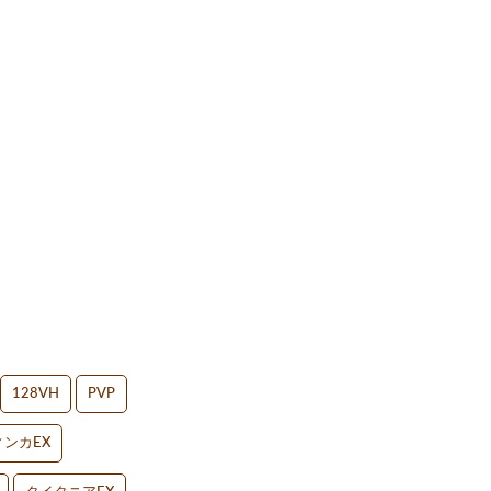
128VH
PVP
ンカEX