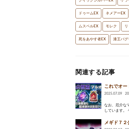
クイックシルバーEX
ケラ
ドゥームEX
ネメアーEX
ムスペルEX
モレク
リ
死をあやす者EX
漆王バグ
関連する記事
これでオー
2025.07.09
2
なお、厄介な
しています。 
メギド７２公