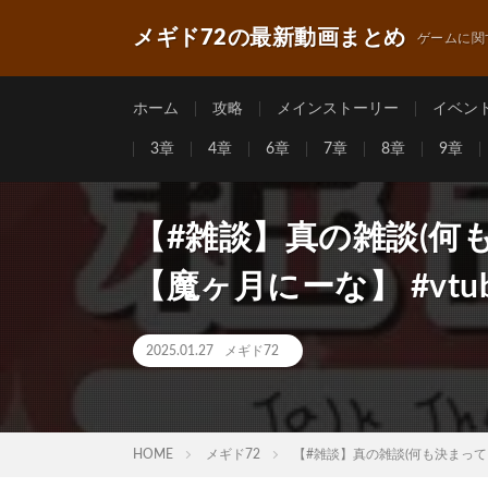
メギド72の最新動画まとめ
ゲームに関
ホーム
攻略
メインストーリー
イベン
3章
4章
6章
7章
8章
9章
【#雑談】真の雑談(何
【魔ヶ月にーな】 #vtub
2025.01.27
メギド72
HOME
メギド72
【#雑談】真の雑談(何も決まってい