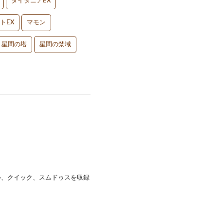
タイタニアEX
トEX
マモン
星間の塔
星間の禁域
ル、クイック、スムドゥスを収録