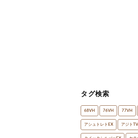
タグ検索
68VH
76VH
77VH
アシュトレトEX
アジトT