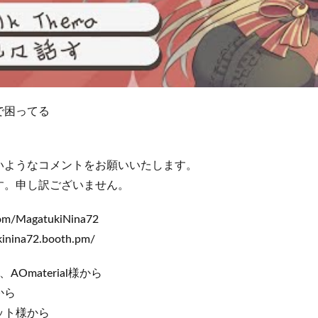
で困ってる
いようなコメントをお願いいたします。
す。申し訳ございません。
.com/MagatukiNina72
inina72.booth.pm/
Omaterial様から
から
ット様から