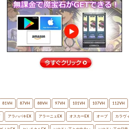
81VH
87VH
88VH
97VH
101VH
107VH
112VH
V
アラハバキEX
アラーニェEX
オスカーEX
オーブ
カラヴィ