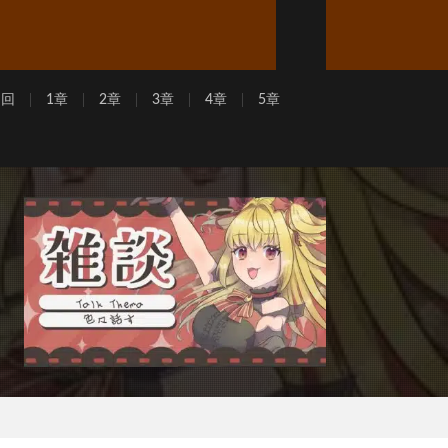
周回
1章
2章
3章
4章
5章