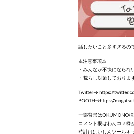
話したいこと多すぎるの
⚠️注意事項⚠️
・みんなが不快にならな
・荒らし対策しておりま
Twitter→ https://twitter
BOOTH→https://magatsuk
一部背景はOKUMONO様、A
コメント欄はわんコメ様
時計ははいしんツールキ