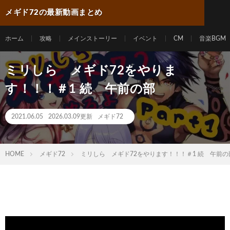
メギド72の最新動画まとめ
ホーム
攻略
メインストーリー
イベント
CM
音楽BGM
ミリしら メギド72をやりま
す！！！＃1 続 午前の部
2021.06.05
2026.03.09更新
メギド72
HOME
メギド72
ミリしら メギド72をやります！！！＃1 続 午前の