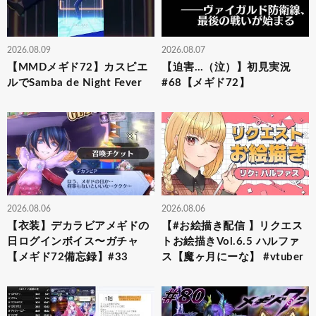
2026.08.09
2026.08.07
【MMDメギド72】カスピエ
【迫害…（泣）】初見実況
ルでSamba de Night Fever
#68【メギド72】
2026.08.06
2026.08.06
【衣装】デカラビアメギドの
【#お絵描き配信 】リクエス
日ログインボイス〜ガチャ
トお絵描きVol.6.5 ハルファ
【メギド72備忘録】#33
ス【魔ヶ月にーな】 #vtuber