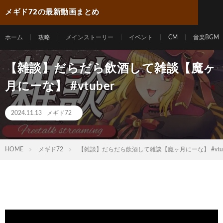
メギド72の最新動画まとめ
ホーム
攻略
メインストーリー
イベント
CM
音楽BGM
【雑談】だらだら飲酒して雑談【魔ヶ
月にーな】 #vtuber
2024.11.13
メギド72
HOME
メギド72
【雑談】だらだら飲酒して雑談【魔ヶ月にーな】 #vtub