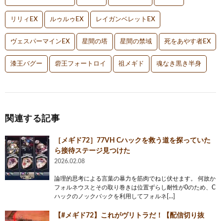
リリィEX
ルゥルゥEX
レイガンベレットEX
ヴェスパーマインEX
星間の塔
星間の禁域
死をあやす者EX
漆王バグー
砦王フォートロイ
祖メギド
魂なき黒き半身
関連する記事
［メギド72］77VH Cハックを救う道を探っていた
ら接待ステージ見つけた
2026.02.08
論理的思考による言葉の暴力を筋肉でねじ伏せます。 何故か
フォルネウスとその取り巻きは位置ずらし耐性が0のため、C
ハックのノックバックを利用してフォルネ[…]
【#メギド72】これがヴリトラだ！【配信切り抜