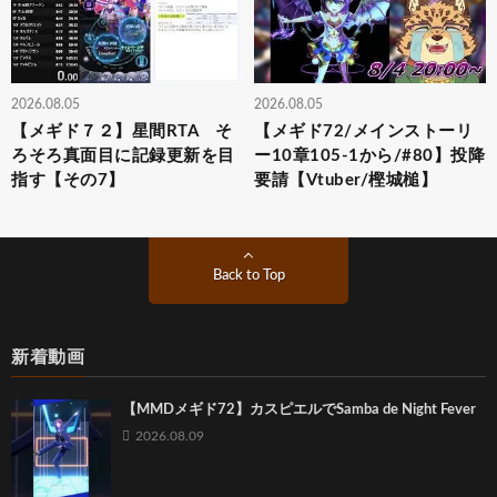
2026.08.05
2026.08.05
【メギド７２】星間RTA そ
【メギド72/メインストーリ
ろそろ真面目に記録更新を目
ー10章105-1から/#80】投降
指す【その7】
要請【Vtuber/樫城槌】
Back to Top
新着動画
【MMDメギド72】カスピエルでSamba de Night Fever
2026.08.09