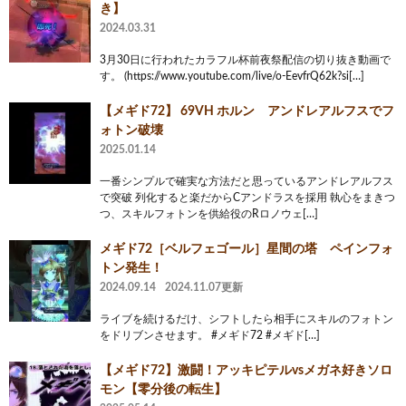
き】
2024.03.31
3月30日に行われたカラフル杯前夜祭配信の切り抜き動画で
す。 (https://www.youtube.com/live/o-EevfrQ62k?si[…]
【メギド72】 69VH ホルン アンドレアルフスでフ
ォトン破壊
2025.01.14
一番シンプルで確実な方法だと思っているアンドレアルフス
で突破 列化すると楽だからCアンドラスを採用 執心をまきつ
つ、スキルフォトンを供給役のRロノウェ[…]
メギド72［ベルフェゴール］星間の塔 ペインフォ
トン発生！
2024.09.14
2024.11.07更新
ライブを続けるだけ、シフトしたら相手にスキルのフォトン
をドリブンさせます。 #メギド72 #メギド[…]
‪【メギド72】‬激闘！アッキピテルvsメガネ好きソロ
モン‪【零分後の転生】‬