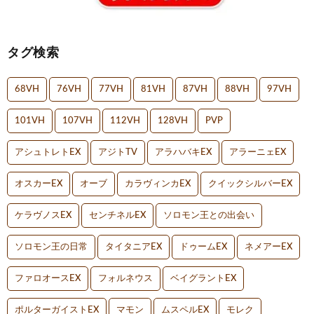
タグ検索
68VH
76VH
77VH
81VH
87VH
88VH
97VH
101VH
107VH
112VH
128VH
PVP
アシュトレトEX
アジトTV
アラハバキEX
アラーニェEX
オスカーEX
オーブ
カラヴィンカEX
クイックシルバーEX
ケラヴノスEX
センチネルEX
ソロモン王との出会い
ソロモン王の日常
タイタニアEX
ドゥームEX
ネメアーEX
ファロオースEX
フォルネウス
ベイグラントEX
ポルターガイストEX
マモン
ムスペルEX
モレク