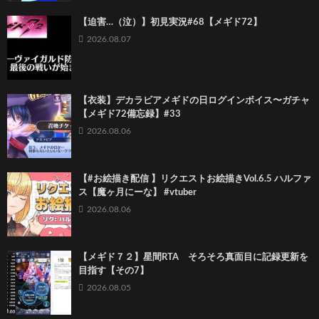
【迫害…（泣）】初見実況#68【メギド72】
2026.08.07
【衣装】デカラビアメギドの日ログインボイス〜ガチャ
【メギド72備忘録】#33
2026.08.06
【#お絵描き配信 】リクエストお絵描きVol.6.5 ハルファ
ス【魔ヶ月にーな】 #vtuber
2026.08.06
【メギド７２】星間RTA そろそろ真面目に記録更新を
目指す【その7】
2026.08.05