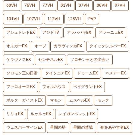
68VH
76VH
77VH
81VH
87VH
88VH
97VH
101VH
107VH
112VH
128VH
PVP
アシュトレトEX
アジトTV
アラハバキEX
アラーニェEX
オスカーEX
オーブ
カラヴィンカEX
クイックシルバーEX
ケラヴノスEX
センチネルEX
ソロモン王との出会い
ソロモン王の日常
タイタニアEX
ドゥームEX
ネメアーEX
ファロオースEX
フォルネウス
ベイグラントEX
ポルターガイストEX
マモン
ムスペルEX
モレク
リリィEX
ルゥルゥEX
レイガンベレットEX
ヴェスパーマインEX
星間の塔
星間の禁域
死をあやす者EX