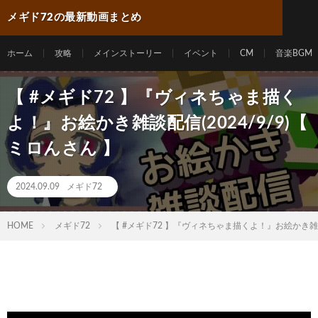
メギド72の最新動画まとめ
ホーム
攻略
メインストーリー
イベント
CM
音楽BGM
【 #メギド72 】『ヴィネちゃま描く
よ！』お絵かき雑談配信(2024/9/9)【
ミロんさん 】
2024.09.09
メギド72
HOME
メギド72
【 #メギド72 】『ヴィネちゃま描くよ！』お絵かき雑談配信