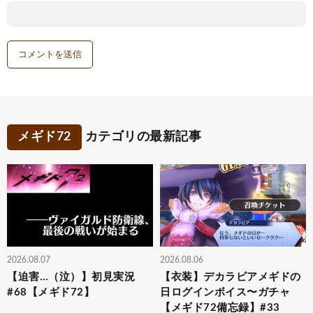
メギド72
カテゴリの最新記事
2026.08.07
2026.08.06
【迫害…（泣）】初見実況
【衣装】デカラビアメギドの
#68【メギド72】
日ログインボイス〜ガチャ
【メギド72備忘録】#33