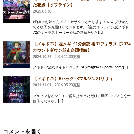
た花嫁【オフライン】
2025.03.30
?飴屋のお姉さんのチトセサクマと申します！ のんびり遊ん
でる様子をお届けしていきます。 ?主にオフライン版メギド
72のキャラストーリーを読み進めたいと[…]
【メギド72】祖メギド1分解説 祖31フォラス【2024
カウントダウン並走企画後編】
2024.10.26
2024.11.20更新
メギド72公式サイトURL↓ https://megido72-portal.com/[…]
【メギド72】Bハック+Bプルソン2Tリリィ
2021.11.01
2026.05.20更新
プルソンをオジキィで盛りたかっただけの動画 ルプスもう一
個作らなきゃ。[…]
コメントを書く