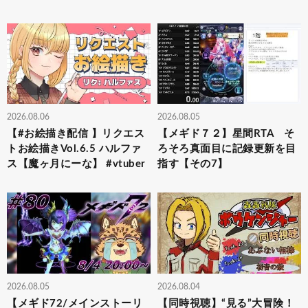
2026.08.06
2026.08.05
【#お絵描き配信 】リクエス
【メギド７２】星間RTA そ
トお絵描きVol.6.5 ハルファ
ろそろ真面目に記録更新を目
ス【魔ヶ月にーな】 #vtuber
指す【その7】
2026.08.05
2026.08.04
【メギド72/メインストーリ
【同時視聴】“見る”大冒険！