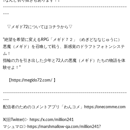
⇧なんと切り抜きもあります！⇧
ｰｰｰｰｰｰｰｰｰｰｰｰｰｰｰｰｰｰｰｰｰｰｰｰｰｰｰｰｰｰｰｰｰｰｰｰｰｰｰｰｰｰｰｰｰｰｰｰｰｰｰｰｰｰｰｰｰｰｰｰｰ
ｰｰｰ
▽メギド72についてはコチラから▽
“絶望を希望に変えるRPG「メギド７２」（めぎどななじゅうに）
悪魔（メギド）を召喚して戦う、新感覚のドラフトフォトンシステ
ム！
指輪の力を引き出した少年と72人の悪魔（メギド）たちの物語を体
験せよ！”
【https://megido72.com/ 】
ｰｰｰｰｰｰｰｰｰｰｰｰｰｰｰｰｰｰｰｰｰｰｰｰｰｰｰｰｰｰｰｰｰｰｰｰｰｰｰｰｰｰｰｰｰｰｰｰｰｰｰｰｰｰｰｰｰｰｰｰｰ
ｰｰｰ
配信者のためのコメントアプリ「わんコメ」https://onecomme.com
X(旧Twitter)▷ https://x.com/million241
マシュマロ▷https://marshmallow-qa.com/million241?