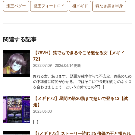
漆王バグー
砦王フォートロイ
祖メギド
魂なき黒き半身
関連する記事
【78VH】猿でもできる今こそ魅せる女【メギド
72】
2022.07.09
2026.06.14更新
痺れる女、魅せます。 誘雷が確率付与で不安定、奥義のため
の下準備に時間がかかる。 ではそこに中長期戦向けのネクロ
を合わせましょう、という方針でこのPT[…]
【メギド72】星間の塔30階まで急いで登る13【試
走】
2025.05.03
[…]
【?メギド72】ストーリー読む #5 傀儡の王と操られ