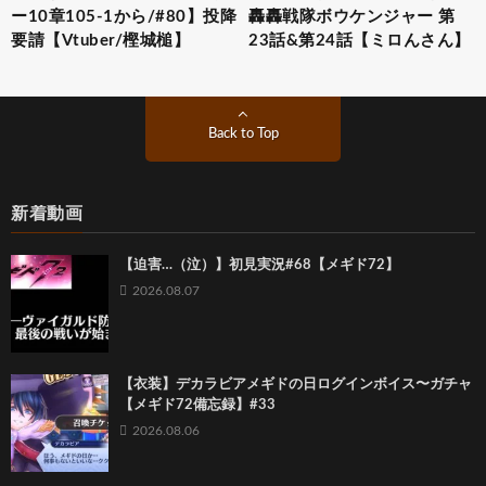
ー10章105-1から/#80】投降
轟轟戦隊ボウケンジャー 第
要請【Vtuber/樫城槌】
23話&第24話【ミロんさん】
Back to Top
新着動画
【迫害…（泣）】初見実況#68【メギド72】
2026.08.07
【衣装】デカラビアメギドの日ログインボイス〜ガチャ
【メギド72備忘録】#33
2026.08.06