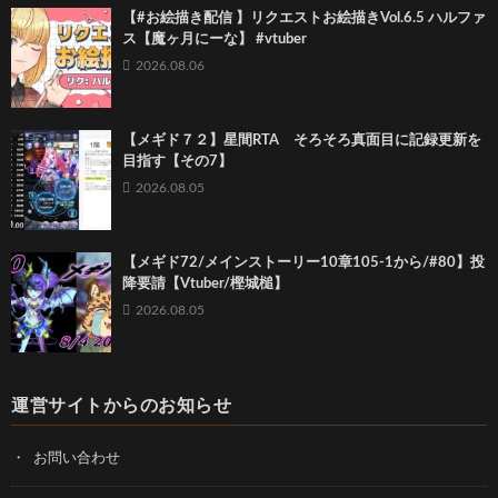
【#お絵描き配信 】リクエストお絵描きVol.6.5 ハルファ
ス【魔ヶ月にーな】 #vtuber
2026.08.06
【メギド７２】星間RTA そろそろ真面目に記録更新を
目指す【その7】
2026.08.05
【メギド72/メインストーリー10章105-1から/#80】投
降要請【Vtuber/樫城槌】
2026.08.05
運営サイトからのお知らせ
お問い合わせ