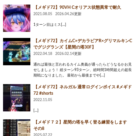
【メギド72】90VH Cオリアス状態異常で耐久
2021.08.05
2026.04.26更新
1ターン目はミス[…]
【メギド72】カイムC×デカラビアR×グリマルキンC
でグジグランズ【星間の塔30F】
2022.04.18
2026.02.14更新
通れば最強と言われるカイム奥義が通ったらどうなるかお見
せしましょう！ 総ターン93ターン、総時間1時間超えの超長
期戦になりました。 最初から最後までや[…]
【メギド72】ネルガル 通常ログインボイス #メギド
72 #shorts
2022.11.05
[…]
【メギド７２】星間の塔を早く登る練習をします
その8
2025.07.22