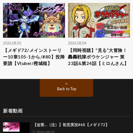
2026.08.05
2026.08.04
【メギド72/メインストーリ
【同時視聴】“見る”大冒険！
ー10章105-1から/#80】投降
轟轟戦隊ボウケンジャー 第
要請【Vtuber/樫城槌】
23話&第24話【ミロんさん】
Back to Top
新着動画
【迫害…（泣）】初見実況#68【メギド72】
2026.08.07