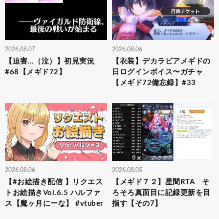
2026.08.07
2026.08.06
【迫害…（泣）】初見実況
【衣装】デカラビアメギドの
#68【メギド72】
日ログインボイス〜ガチャ
【メギド72備忘録】#33
2026.08.06
2026.08.05
【#お絵描き配信 】リクエス
【メギド７２】星間RTA そ
トお絵描きVol.6.5 ハルファ
ろそろ真面目に記録更新を目
ス【魔ヶ月にーな】 #vtuber
指す【その7】