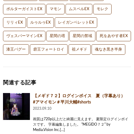
ポルターガイストEX
マモン
ムスペルEX
モレク
リリィEX
ルゥルゥEX
レイガンベレットEX
ヴェスパーマインEX
星間の塔
星間の禁域
死をあやす者EX
漆王バグー
砦王フォートロイ
祖メギド
魂なき黒き半身
関連する記事
【メギド７２】ログインボイス 夏（字幕あり）
#アマイモン＃平川大輔#shorts
2023.09.10
画質は720p以上だと綺麗に見えます。 夏限定ログインボイ
スです。 字幕編集しました。 ”MEGIDO７２” by
Media.Vision Inc.[…]