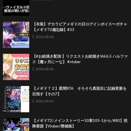
【衣装】デカラビアメギドの日ログインボイス〜ガチャ
【メギド72備忘録】#33
2026.08.06
【#お絵描き配信 】リクエストお絵描きVol.6.5 ハルファ
ス【魔ヶ月にーな】 #vtuber
2026.08.06
【メギド７２】星間RTA そろそろ真面目に記録更新を
目指す【その7】
2026.08.05
【メギド72/メインストーリー10章105-1から/#80】投
降要請【Vtuber/樫城槌】