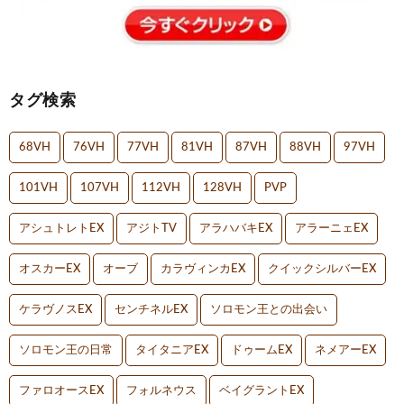
タグ検索
68VH
76VH
77VH
81VH
87VH
88VH
97VH
101VH
107VH
112VH
128VH
PVP
アシュトレトEX
アジトTV
アラハバキEX
アラーニェEX
オスカーEX
オーブ
カラヴィンカEX
クイックシルバーEX
ケラヴノスEX
センチネルEX
ソロモン王との出会い
ソロモン王の日常
タイタニアEX
ドゥームEX
ネメアーEX
ファロオースEX
フォルネウス
ベイグラントEX