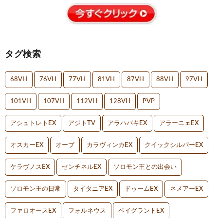
タグ検索
68VH
76VH
77VH
81VH
87VH
88VH
97VH
101VH
107VH
112VH
128VH
PVP
アシュトレトEX
アジトTV
アラハバキEX
アラーニェEX
オスカーEX
オーブ
カラヴィンカEX
クイックシルバーEX
ケラヴノスEX
センチネルEX
ソロモン王との出会い
ソロモン王の日常
タイタニアEX
ドゥームEX
ネメアーEX
ファロオースEX
フォルネウス
ベイグラントEX