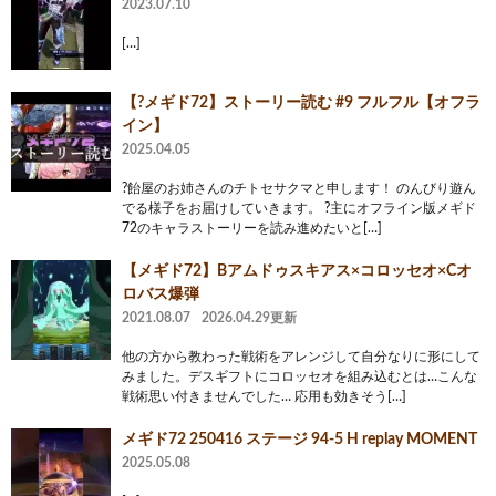
2023.07.10
[…]
【?メギド72】ストーリー読む #9 フルフル【オフラ
イン】
2025.04.05
?飴屋のお姉さんのチトセサクマと申します！ のんびり遊ん
でる様子をお届けしていきます。 ?主にオフライン版メギド
72のキャラストーリーを読み進めたいと[…]
【メギド72】Bアムドゥスキアス×コロッセオ×Cオ
ロバス爆弾
2021.08.07
2026.04.29更新
他の方から教わった戦術をアレンジして自分なりに形にして
みました。デスギフトにコロッセオを組み込むとは…こんな
戦術思い付きませんでした… 応用も効きそう[…]
メギド72 250416 ステージ 94-5 H replay MOMENT
2025.05.08