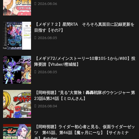
2026.08.06
【メギド７２】星間RTA そろそろ真面目に記録更新を
目指す【その7】
2026.08.05
【メギド72/メインストーリー10章105-1から/#80】投
降要請【Vtuber/樫城槌】
2026.08.05
【同時視聴】“見る”大冒険！轟轟戦隊ボウケンジャー 第
23話&第24話【ミロんさん】
2026.08.04
【同時視聴】ライダー初心者と見る、仮面ライダーゼッ
ツ 第45話、第46話【魔ヶ月にーな】【サイカミナ
モ】 #vtuber