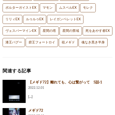
ポルターガイストEX
マモン
ムスペルEX
モレク
リリィEX
ルゥルゥEX
レイガンベレットEX
ヴェスパーマインEX
星間の塔
星間の禁域
死をあやす者EX
漆王バグー
砦王フォートロイ
祖メギド
魂なき黒き半身
関連する記事
【メギド72】離れても、心は繋がって 5話·1
2022.12.01
[…]
メギド72