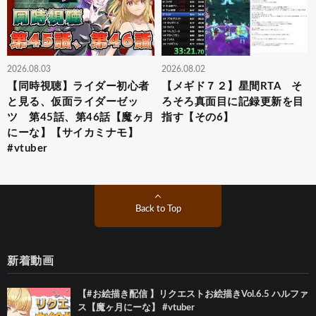
2026.08.03
2026.08.02
【同時視聴】ライダー初心者
【メギド７２】星間RTA そ
と見る、仮面ライダーゼッ
ろそろ真面目に記録更新を目
ツ 第45話、第46話【魔ヶ月
指す【その6】
にーな】【サイカミナモ】
#vtuber
Back to Top
新着動画
【#お絵描き配信 】リクエストお絵描きVol.6.5 ハルファ
ス【魔ヶ月にーな】 #vtuber