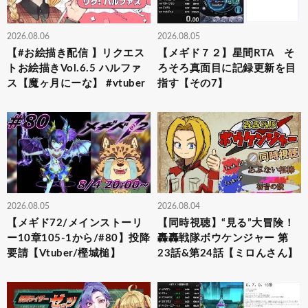
2026.08.06
2026.08.05
【#お絵描き配信 】リクエス
【メギド７２】星間RTA そ
トお絵描きVol.6.5 ハルファ
ろそろ真面目に記録更新を目
ス【魔ヶ月にーな】 #vtuber
指す【その7】
2026.08.05
2026.08.04
【メギド72/メインストーリ
【同時視聴】“見る”大冒険！
ー10章105-1から/#80】投降
轟轟戦隊ボウケンジャー 第
要請【Vtuber/樫城槌】
23話&第24話【ミロんさん】