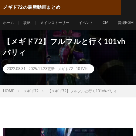
メギド72の最新動画まとめ
ホーム
攻略
メインストーリー
イベント
CM
音楽BGM
【メギド72】フルフルと行く101vh
バリィ
2022.08.31
2025.11.23更新
メギド72
101VH
HOME
メギド72
【メギド72】フルフルと行く101vhバリィ