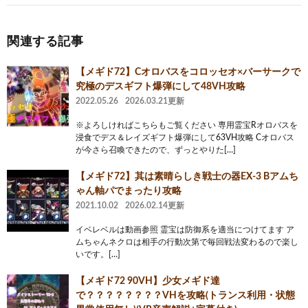
関連する記事
【メギド72】Cオロバスをコロッセオ×バーサークで
究極のデスギフト爆弾にして48VH攻略
2022.05.26
2026.03.21更新
※よろしければこちらもご覧ください 専用霊宝Rオロバスを
浸食でデス＆レイズギフト爆弾にして63VH攻略 Cオロバス
が今さら召喚できたので、ずっとやりた[…]
【メギド72】其は素晴らしき戦士の器EX-3 Bアムち
ゃん軸パでまったり攻略
2021.10.02
2026.02.14更新
イベレベルは動画参照 霊宝は防御系を適当につけてます ア
ムちゃんネクロは相手の行動次第で毎回戦法変わるので楽し
いです。[…]
【メギド72 90VH】少女メギド達
で？？？？？？？？VHを攻略(トランス利用・状態