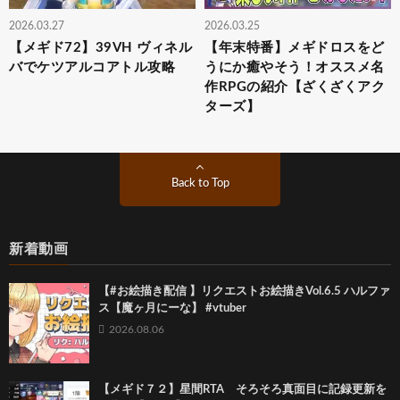
2026.03.27
2026.03.25
【メギド72】39VH ヴィネル
【年末特番】メギドロスをど
バでケツアルコアトル攻略
うにか癒やそう！オススメ名
作RPGの紹介【ざくざくアク
ターズ】
Back to Top
新着動画
【#お絵描き配信 】リクエストお絵描きVol.6.5 ハルファ
ス【魔ヶ月にーな】 #vtuber
2026.08.06
【メギド７２】星間RTA そろそろ真面目に記録更新を