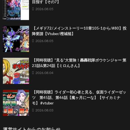
目指す【その7】
2026.08.05
【メギド72/メインストーリー10章105-1から/#80】投
降要請【Vtuber/樫城槌】
2026.08.05
【同時視聴】“見る”大冒険！轟轟戦隊ボウケンジャー 第
23話&第24話【ミロんさん】
2026.08.04
【同時視聴】ライダー初心者と見る、仮面ライダーゼッ
ツ 第45話、第46話【魔ヶ月にーな】【サイカミナ
モ】 #vtuber
2026.08.03
運営サイトからのお知らせ