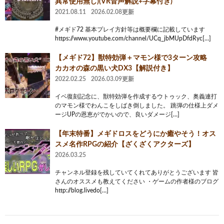
異常使用無し)(VR音声解説+字幕付き)
2021.08.11
2026.02.08更新
#メギド72 基本プレイ方針等は概要欄に記載しています
https://www.youtube.com/channel/UCq_jbMUpDfdRyc[…]
【メギド72】獣特効弾＋マモン様で3ターン攻略
カカオの森の黒い犬DX3【解説付き】
2022.02.25
2026.03.09更新
イベ復刻記念に、獣特効弾を作成するウトゥック、奥義連打
のマモン様でわんこをしばき倒しました。 跳弾の仕様上ダメ
ージUPの恩恵がでかいので、良いダメージ[…]
【年末特番】メギドロスをどうにか癒やそう！オス
スメ名作RPGの紹介【ざくざくアクターズ】
2026.03.25
チャンネル登録を残していてくれてありがとうございます 皆
さんのオススメも教えてください ・ゲームの作者様のブログ
http://blog.livedo[…]