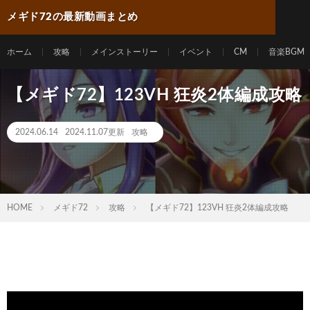
メギド72の最新動画まとめ
ホーム
攻略
メインストーリー
イベント
CM
音楽BGM
【メギド72】123VH 狂炎2体編成攻略
2024.06.14
2024.11.07更新
攻略
HOME
メギド72
攻略
【メギド72】123VH 狂炎2体編成攻略