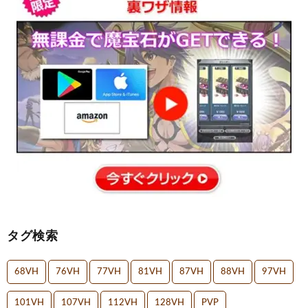
タグ検索
68VH
76VH
77VH
81VH
87VH
88VH
97VH
101VH
107VH
112VH
128VH
PVP