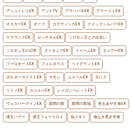
アシュトレトEX
アジトTV
アラハバキEX
アラーニェEX
オスカーEX
オーブ
カラヴィンカEX
クイックシルバーEX
ケラヴノスEX
センチネルEX
ソロモン王との出会い
ソロモン王の日常
タイタニアEX
ドゥームEX
ネメアーEX
ファロオースEX
フォルネウス
ベイグラントEX
ポルターガイストEX
マモン
ムスペルEX
モレク
リリィEX
ルゥルゥEX
レイガンベレットEX
ヴェスパーマインEX
星間の塔
星間の禁域
死をあやす者EX
漆王バグー
砦王フォートロイ
祖メギド
魂なき黒き半身