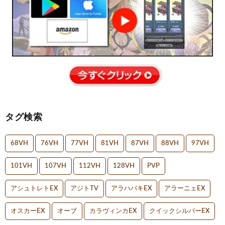
タグ検索
68VH
76VH
77VH
81VH
87VH
88VH
97VH
101VH
107VH
112VH
128VH
PVP
アシュトレトEX
アジトTV
アラハバキEX
アラーニェEX
オスカーEX
オーブ
カラヴィンカEX
クイックシルバーEX