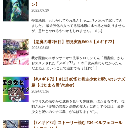
ン】
2022.09.19
帯電地形、もしかしてやれるんじゃ……？と思って試してき
ました。 最近強化の入ってる諸地形に比べると物足りません
が、意外とやれるやつかもしれません。 メ[…]
【悪魔の塔2日目】初見実況#60.5【メギド72】
2026.06.08
我が配信のスポンサーかつ先輩ソロモンくん「図書館」から
おススメされた「メギド72」！ 昨日読み終わらなかったん
だよねえ ということで追加でもう1日で[…]
【#メギド72 】#113 妖怪と暴走少女と呪いのシナズ
島【ぼたまる雪 Vtuber】
2024.03.16
キマリスの底やかな成長を見守り隊隊長、ぼたまるです。 復
刻された『復讐の悪魔と怨讐の魔人』に向けて今回は「暴走
少女と呪いのシナズ島」がんばります٩(*[…]
【?メギド72】ストーリー読む #34 ベルフェゴール