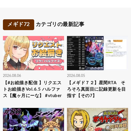
メギド72
カテゴリの最新記事
2026.08.06
2026.08.05
【#お絵描き配信 】リクエス
【メギド７２】星間RTA そ
トお絵描きVol.6.5 ハルファ
ろそろ真面目に記録更新を目
ス【魔ヶ月にーな】 #vtuber
指す【その7】