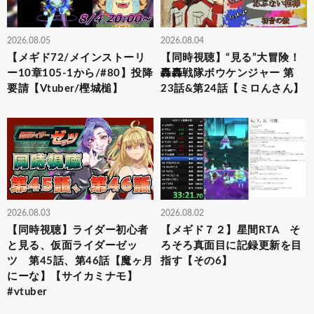
2026.08.05
2026.08.04
【メギド72/メインストーリ
【同時視聴】“見る”大冒険！
ー10章105-1から/#80】投降
轟轟戦隊ボウケンジャー 第
要請【Vtuber/樫城槌】
23話&第24話【ミロんさん】
2026.08.03
2026.08.02
【同時視聴】ライダー初心者
【メギド７２】星間RTA そ
と見る、仮面ライダーゼッ
ろそろ真面目に記録更新を目
ツ 第45話、第46話【魔ヶ月
指す【その6】
にーな】【サイカミナモ】
#vtuber