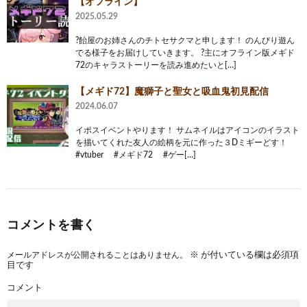
【オフライン】
2025.05.29
?飴屋のお姉さんのチトセサクマと申します！ のんびり遊ん
でる様子をお届けしていきます。 ?主にオフライン版メギド
72のキャラストーリーを読み進めたいと[…]
【メギド72】魔獅子と聖女と吸血鬼初見配信
2024.06.07
イポスイベントやります！ サムネイルはアイコンのイラスト
を描いてくれた友人の絵柄を元に作った３Dミギーどす！
#vtuber #メギド72 #ゲー[…]
コメントを書く
メールアドレスが公開されることはありません。
※
が付いている欄は必須項
目です
コメント