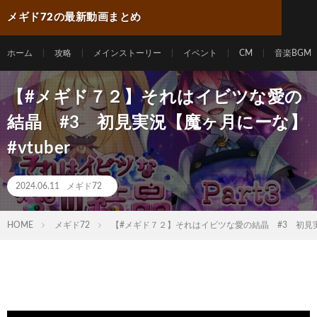
メギド72の最新動画まとめ
ホーム
攻略
メインストーリー
イベント
CM
音楽BGM
【#メギド７２】それはイビツな愛の
結晶 #3 初見実況【魔ヶ月にーな】
#vtuber
2024.06.11
メギド72
HOME
メギド72
【#メギド７２】それはイビツな愛の結晶 #3 初見実況