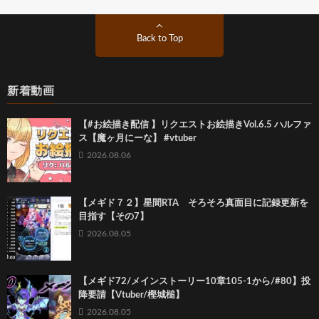
Back to Top
新着動画
【#お絵描き配信 】リクエストお絵描きVol.6.5 ハルファ
ス【魔ヶ月にーな】 #vtuber
2026.08.06
【メギド７２】星間RTA そろそろ真面目に記録更新を
目指す【その7】
2026.08.05
【メギド72/メインストーリー10章105-1から/#80】投
降要請【Vtuber/樫城槌】
2026.08.05