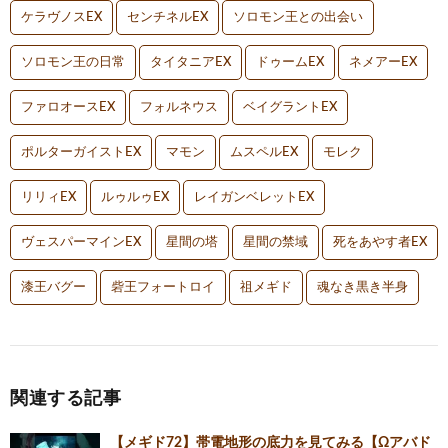
ケラヴノスEX
センチネルEX
ソロモン王との出会い
ソロモン王の日常
タイタニアEX
ドゥームEX
ネメアーEX
ファロオースEX
フォルネウス
ベイグラントEX
ポルターガイストEX
マモン
ムスペルEX
モレク
リリィEX
ルゥルゥEX
レイガンベレットEX
ヴェスパーマインEX
星間の塔
星間の禁域
死をあやす者EX
漆王バグー
砦王フォートロイ
祖メギド
魂なき黒き半身
関連する記事
【メギド72】帯電地形の底力を見てみる【Ωアバド