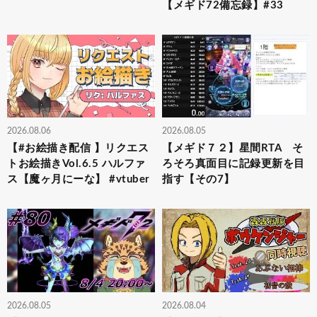
【メギド72備忘録】#33
2026.08.06
2026.08.05
【#お絵描き配信 】リクエス
【メギド７２】星間RTA そ
トお絵描きVol.6.5 ハルファ
ろそろ真面目に記録更新を目
ス【魔ヶ月にーな】 #vtuber
指す【その7】
2026.08.05
2026.08.04