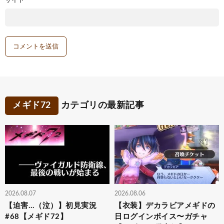
サイト
メギド72
カテゴリの最新記事
2026.08.07
2026.08.06
【迫害…（泣）】初見実況
【衣装】デカラビアメギドの
#68【メギド72】
日ログインボイス〜ガチャ