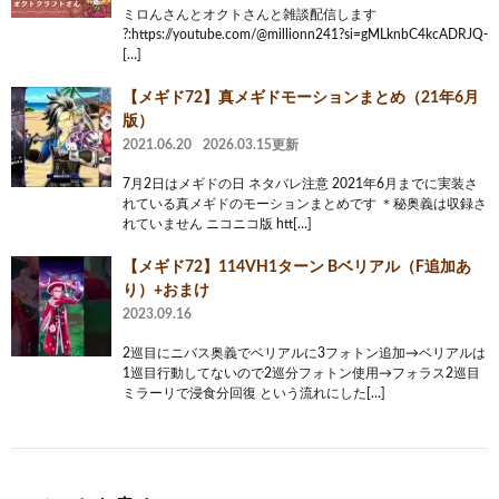
ミロんさんとオクトさんと雑談配信します
?:https://youtube.com/@millionn241?si=gMLknbC4kcADRJQ-
[…]
【メギド72】真メギドモーションまとめ（21年6月
版）
2021.06.20
2026.03.15更新
7月2日はメギドの日 ネタバレ注意 2021年6月までに実装さ
れている真メギドのモーションまとめです ＊秘奥義は収録さ
れていません ニコニコ版 htt[…]
【メギド72】114VH1ターン Bベリアル（F追加あ
り）+おまけ
2023.09.16
2巡目にニバス奥義でベリアルに3フォトン追加→ベリアルは
1巡目行動してないので2巡分フォトン使用→フォラス2巡目
ミラーリで浸食分回復 という流れにした[…]