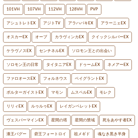
101VH
107VH
112VH
128VH
PVP
アシュトレトEX
アジトTV
アラハバキEX
アラーニェEX
オスカーEX
オーブ
カラヴィンカEX
クイックシルバーEX
ケラヴノスEX
センチネルEX
ソロモン王との出会い
ソロモン王の日常
タイタニアEX
ドゥームEX
ネメアーEX
ファロオースEX
フォルネウス
ベイグラントEX
ポルターガイストEX
マモン
ムスペルEX
モレク
リリィEX
ルゥルゥEX
レイガンベレットEX
ヴェスパーマインEX
星間の塔
星間の禁域
死をあやす者EX
漆王バグー
砦王フォートロイ
祖メギド
魂なき黒き半身