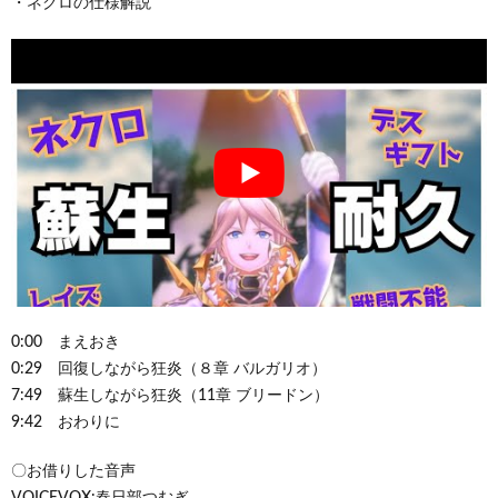
・ネクロの仕様解説
0:00 まえおき
0:29 回復しながら狂炎（８章 バルガリオ）
7:49 蘇生しながら狂炎（11章 ブリードン）
9:42 おわりに
〇お借りした音声