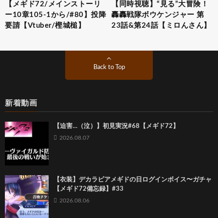
【メギド72/メインストーリ
【同時視聴】“見る”大冒険！
ー10章105-1から/#80】投降
轟轟戦隊ボウケンジャー 第
要請【Vtuber/樫城槌】
23話&第24話【ミロんさん】
Back to Top
新着動画
【迫害…（泣）】初見実況#68【メギド72】
2026.08.07
【衣装】デカラビアメギドの日ログインボイス〜ガチャ
【メギド72備忘録】#33
2026.08.06