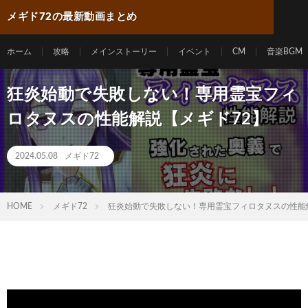
メギド72の最新動画まとめ
ホーム
攻略
メインストーリー
イベント
CM
音楽BGM
狂炎始動で失敗しない！専用霊宝フィ
ロタヌスの性能解説【メギド72】
2024.05.08
メギド72
HOME
メギド72
狂炎始動で失敗しない！専用霊宝フィロタヌスの性能