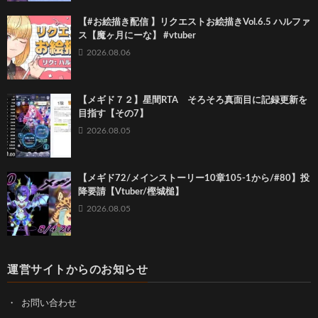
【#お絵描き配信 】リクエストお絵描きVol.6.5 ハルファ
ス【魔ヶ月にーな】 #vtuber
2026.08.06
【メギド７２】星間RTA そろそろ真面目に記録更新を
目指す【その7】
2026.08.05
【メギド72/メインストーリー10章105-1から/#80】投
降要請【Vtuber/樫城槌】
2026.08.05
運営サイトからのお知らせ
お問い合わせ