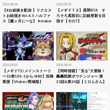
2026.08.06
2026.08.05
【#お絵描き配信 】リクエス
【メギド７２】星間RTA そ
トお絵描きVol.6.5 ハルファ
ろそろ真面目に記録更新を目
ス【魔ヶ月にーな】 #vtuber
指す【その7】
2026.08.05
2026.08.04
【メギド72/メインストーリ
【同時視聴】“見る”大冒険！
ー10章105-1から/#80】投降
轟轟戦隊ボウケンジャー 第
要請【Vtuber/樫城槌】
23話&第24話【ミロんさん】