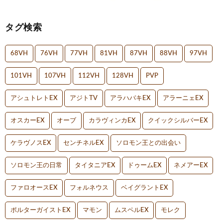
タグ検索
68VH
76VH
77VH
81VH
87VH
88VH
97VH
101VH
107VH
112VH
128VH
PVP
アシュトレトEX
アジトTV
アラハバキEX
アラーニェEX
オスカーEX
オーブ
カラヴィンカEX
クイックシルバーEX
ケラヴノスEX
センチネルEX
ソロモン王との出会い
ソロモン王の日常
タイタニアEX
ドゥームEX
ネメアーEX
ファロオースEX
フォルネウス
ベイグラントEX
ポルターガイストEX
マモン
ムスペルEX
モレク