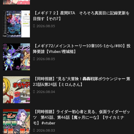
【メギド７２】星間RTA そろそろ真面目に記録更新を
目指す【その7】
2026.08.05
【メギド72/メインストーリー10章105-1から/#80】投
降要請【Vtuber/樫城槌】
2026.08.05
【同時視聴】“見る”大冒険！轟轟戦隊ボウケンジャー 第
23話&第24話【ミロんさん】
2026.08.04
【同時視聴】ライダー初心者と見る、仮面ライダーゼッ
ツ 第45話、第46話【魔ヶ月にーな】【サイカミナ
モ】 #vtuber
2026.08.03