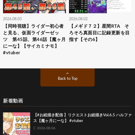
2026.08.03
2026.08.02
【同時視聴】ライダー初心者
【メギド７２】星間RTA そ
と見る、仮面ライダーゼッ
ろそろ真面目に記録更新を目
ツ 第45話、第46話【魔ヶ月
指す【その6】
にーな】【サイカミナモ】
#vtuber
Back to Top
新着動画
【#お絵描き配信 】リクエストお絵描きVol.6.5 ハルファ
ス【魔ヶ月にーな】 #vtuber
2026.08.06