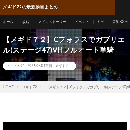
メギド72の最新動画まとめ
ホーム
攻略
メインストーリー
イベント
CM
音楽BGM
【メギド７２】Cフォラスでガブリエ
ル(ステージ47)VHフルオート単騎
2022.08.14
2026.07.04更新
メギド72
HOME
メギド72
【メギド７２】Cフォラスでガブリエル(ステージ47)