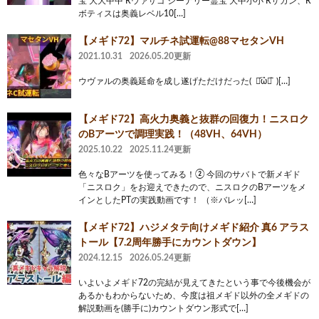
宝 大大中中 Rウァサゴ シーナリー霊宝 大中小小 Rザガン、R
ボティスは奥義レベル10[…]
【メギド72】マルチネ試運転@88マセタンVH
2021.10.31
2026.05.20更新
ウヴァルの奥義延命を成し遂げただけだった( ･᷄ὢ･᷅ )[…]
【メギド72】高火力奥義と抜群の回復力！ニスロク
のBアーツで調理実践！（48VH、64VH）
2025.10.22
2025.11.24更新
色々なBアーツを使ってみる！② 今回のサバトで新メギド
「ニスロク」をお迎えできたので、ニスロクのBアーツをメ
インとしたPTの実践動画です！ （※バレッ[…]
【メギド72】ハジメタテ向けメギド紹介 真6 アラス
トール【7.2周年勝手にカウントダウン】
2024.12.15
2026.05.24更新
いよいよメギド72の完結が見えてきたという事で今後機会が
あるかもわからないため、今度は祖メギド以外の全メギドの
解説動画を(勝手に)カウントダウン形式で[…]