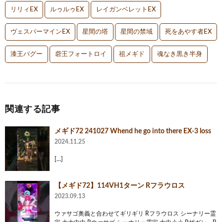
リリィEX
ルゥルゥEX
レイガンベレットEX
ヴェスパーマインEX
星間の塔
星間の禁域
死をあやす者EX
漆王バグー
砦王フォートロイ
祖メギド
魂なき黒き半身
関連する記事
メギド72 241027 Whend he go into there EX-3 loss
2024.11.25
[…]
【メギド72】114VH1ターン Rフラウロス
2023.09.13
ウァサゴ奥義と合わせてギリギリ Rフラウロス シーナリー霊