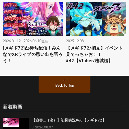
2026.01.12
2026.06.10更新
2025.12.08
[メギド72]凸待ち配信！みん
【メギド72/初見】イベント
なでXRライブの思い出を語ろ
見てっちゃお！！
う！
#42【Vtuber/樫城槌】
Back to Top
新着動画
【迫害…（泣）】初見実況#68【メギド72】
2026.08.07