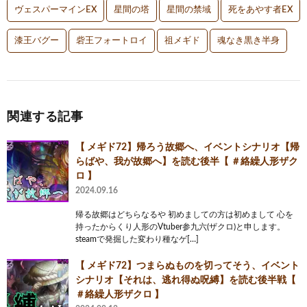
ヴェスパーマインEX
星間の塔
星間の禁域
死をあやす者EX
漆王バグー
砦王フォートロイ
祖メギド
魂なき黒き半身
関連する記事
【 メギド72】帰ろう故郷へ、イベントシナリオ【帰
らばや、我が故郷へ】を読む後半【 ＃絡繰人形ザク
ロ 】
2024.09.16
帰る故郷はどちらなるや 初めましての方は初めまして 心を
持ったからくり人形のVtuber参九六(ザクロ)と申します。
steamで発掘した変わり種なゲ[…]
【 メギド72】つまらぬものを切ってそう、イベント
シナリオ【それは、逃れ得ぬ呪縛】を読む後半戦【
＃絡繰人形ザクロ 】