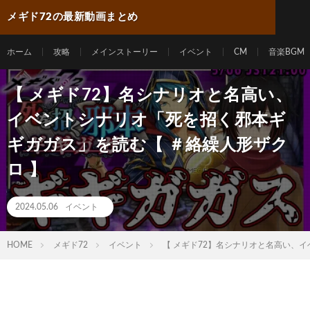
メギド72の最新動画まとめ
ホーム
攻略
メインストーリー
イベント
CM
音楽BGM
【 メギド72】名シナリオと名高い、
イベントシナリオ「死を招く邪本ギ
ギガガス」を読む【 ＃絡繰人形ザク
ロ 】
2024.05.06
イベント
HOME
メギド72
イベント
【 メギド72】名シナリオと名高い、