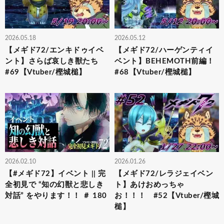
2026.05.18
2026.05.12
【メギド72/エンキドゥイベ
【メギド72/ハーゲンティイ
ント】さらば哀しき獣たち
ベント】BEHEMOTH前編！
#69【Vtuber/樫城槌】
#68【Vtuber/樫城槌】
2026.02.10
2026.01.26
【#メギド72】イベント || 完
【メギド72/レラジェイベン
全初見で “知の幻獣と悲しき
ト】あけおめっちゃ
対話” をやります！！ ＃ 180
お！！！ #52【Vtuber/樫城
槌】