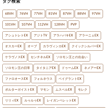
タグ検索
68VH
76VH
77VH
81VH
87VH
88VH
97VH
101VH
107VH
112VH
128VH
PVP
アシュトレトEX
アジトTV
アラハバキEX
アラーニェEX
オスカーEX
オーブ
カラヴィンカEX
クイックシルバーEX
ケラヴノスEX
センチネルEX
ソロモン王との出会い
ソロモン王の日常
タイタニアEX
ドゥームEX
ネメアーEX
ファロオースEX
フォルネウス
ベイグラントEX
ポルターガイストEX
マモン
ムスペルEX
モレク
リリィEX
ルゥルゥEX
レイガンベレットEX