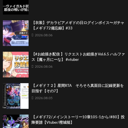
【衣装】デカラビアメギドの日ログインボイス〜ガチャ
【メギド72備忘録】#33
2026.08.06
【#お絵描き配信 】リクエストお絵描きVol.6.5 ハルファ
ス【魔ヶ月にーな】 #vtuber
2026.08.06
【メギド７２】星間RTA そろそろ真面目に記録更新を
目指す【その7】
2026.08.05
【メギド72/メインストーリー10章105-1から/#80】投
降要請【Vtuber/樫城槌】