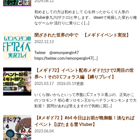
2024.08.12
初めましての方は初めまして 心を持ったからくり人形の
Vtuber参九六(ザクロ)と申します。 steamで発掘した変わり種
なゲームや 流行りに乗りにく[…]
閉ざされた世界の中で 【メギドイベント実況】
2022.12.13
Twitter @remonpengin47
https://twitter.com/remonpengin47[…]
【メギド72】イベント配布メギドだけで2周目の世
界へ！その3 Cフォラス編 【縛りプレイ】
2025.03.17
2026.05.19更新
いくら強いからといって序盤にCフォラス選ぶの、正気かこ
のソロモン？ 初心者ソロモン王からベテランモンモンまで大
歓迎！ 質問があれば答えますので気軽に質[…]
【#メギド72 】#64 今日はお前が晩御飯！淡なれば
イベント【ぼたまる雪 Vtuber】
2023.06.04