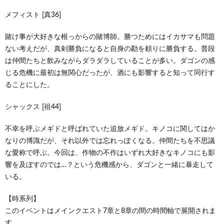
メフィスト [真36]
賭け事が大好きな根っからの賭博師。勝つためにはイカサマも問題
ない考えだが、真剣勝負になると自身の勘を頼りに勝負する。普段
は仲間たちと飲みながらダラダラしていることが多い。ダゴンの感
じる危機に最初は無関心だったが、酒にも影響すると知って同行す
ることにした。
シャックス [祖44]
不幸を呼ぶメギドと呼ばれていた追放メギド。キノコに関してはか
なりの博識だが、それ以外では忘れっぽくなる。仲間たちを不思議
な愛称で呼ぶ。今回は、作物の不作はいずれ大好きなキノコにも影
響を及ぼすのでは…？という危機感から、ダゴンと一緒に暴走して
いる。
【時系列】
このイベントはメインクエスト7章と8章の間の時間軸で展開されま
す。