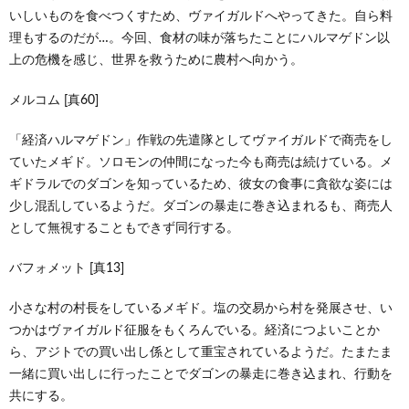
いしいものを食べつくすため、ヴァイガルドへやってきた。自ら料
理もするのだが…。今回、食材の味が落ちたことにハルマゲドン以
上の危機を感じ、世界を救うために農村へ向かう。
メルコム [真60]
「経済ハルマゲドン」作戦の先遣隊としてヴァイガルドで商売をし
ていたメギド。ソロモンの仲間になった今も商売は続けている。メ
ギドラルでのダゴンを知っているため、彼女の食事に貪欲な姿には
少し混乱しているようだ。ダゴンの暴走に巻き込まれるも、商売人
として無視することもできず同行する。
バフォメット [真13]
小さな村の村長をしているメギド。塩の交易から村を発展させ、い
つかはヴァイガルド征服をもくろんでいる。経済につよいことか
ら、アジトでの買い出し係として重宝されているようだ。たまたま
一緒に買い出しに行ったことでダゴンの暴走に巻き込まれ、行動を
共にする。