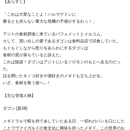
【あらすじ】
「これは大変なことよ！ハルマゲドンに
勝るとも劣らない重大な危機の予感がするわっ！」
アジトの食材調達に来ているバフォメットとメルコム。
そして、買い出しの要であるダゴンは食料品店で試食していた。
もぐもぐしながら怒りをあらわにするダゴンは
食材の質が落ちていると訴えた。
これは陰謀！ダゴンはアジトにいるソロモンのもとへ走るのだっ
た。
話を聞いたキノコ好きや酒好きのメギドも立ち上がる。
いざ、食材を救う旅へ…！
【主な登場人物】
ダゴン [真58]
メギドラルで暇を持て余していたある日、一切れのパンを口にした
ことでヴァイガルドの食文化に興味を持ったメギド。この世界のお