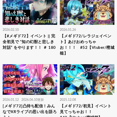
2026.02.10
2026.01.26
【#メギド72】イベント || 完
【メギド72/レラジェイベン
全初見で “知の幻獣と悲しき
ト】あけおめっちゃ
対話” をやります！！ ＃ 180
お！！！ #52【Vtuber/樫城
槌】
2026.01.12
2026.06.10更新
2025.12.08
[メギド72]凸待ち配信！みん
【メギド72/初見】イベント
なでXRライブの思い出を語ろ
見てっちゃお！！