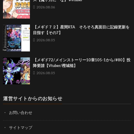
ス【魔ヶ月にーな】 #vtuber
2026.08.06
【メギド７２】星間RTA そろそろ真面目に記録更新を
目指す【その7】
2026.08.05
【メギド72/メインストーリー10章105-1から/#80】投
降要請【Vtuber/樫城槌】
2026.08.05
運営サイトからのお知らせ
お問い合わせ
サイトマップ