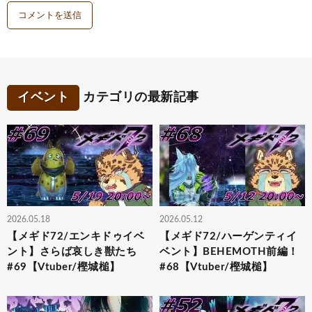
イベント
カテゴリの最新記事
2026.05.18
2026.05.12
【メギド72/エンキドゥイベ
【メギド72/ハーゲンティイ
ント】さらば哀しき獣たち
ベント】BEHEMOTH前編！
#69【Vtuber/樫城槌】
#68【Vtuber/樫城槌】