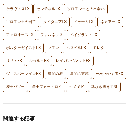
ケラヴノスEX
センチネルEX
ソロモン王との出会い
ソロモン王の日常
タイタニアEX
ドゥームEX
ネメアーEX
ファロオースEX
フォルネウス
ベイグラントEX
ポルターガイストEX
マモン
ムスペルEX
モレク
リリィEX
ルゥルゥEX
レイガンベレットEX
ヴェスパーマインEX
星間の塔
星間の禁域
死をあやす者EX
漆王バグー
砦王フォートロイ
祖メギド
魂なき黒き半身
関連する記事