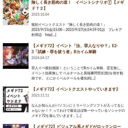
険しく長き筋肉の道！ イベントシナリオ①【メギ
ド７２】
2023.10.04
復刻イベントクエスト『険しく長き筋肉の道！』
2023/9/15(金)15:00～2023/9/27(水)14:59 01話 ブレキア
村周辺 http[…]
【メギド72】イベント「汝、罪人なりや？」E2-
3「試練・罪を祓う者」Bカイム単騎
2024.04.17
罪人イベ復刻感謝！ ということでBカイム単騎、霊宝無し、
イベント効果無しで ベルナールと異端審問官(幻獣)を倒す動
画です。 とにかくベルナールを優先的[…]
【メギド72】イベントクエストやっていきます2
2023.11.11
なんか知らんがパソコンにミラーリングソフトが入ってるじ
ゃないか！？ ってわけで最近ほぼ唯一やっているソシャゲの
メギド72を遊んでいきます。[…]
【 メギド72】ビジュアル系メギドがロックンロー