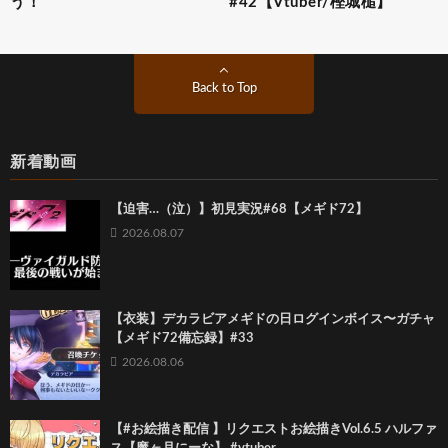
う！
#42【Vtuber/樫城槌】
Back to Top
新着動画
【迫害…（泣）】初見実況#68【メギド72】
2026.08.07
【衣装】デカラビアメギドの日ログインボイス〜ガチャ
【メギド72備忘録】#33
2026.08.06
【#お絵描き配信 】リクエストお絵描きVol.6.5 ハルファ