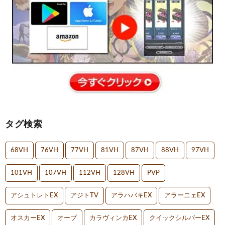
タグ検索
68VH
76VH
77VH
81VH
87VH
88VH
97VH
101VH
107VH
112VH
128VH
PVP
アシュトレトEX
アジトTV
アラハバキEX
アラーニェEX
オスカーEX
オーブ
カラヴィンカEX
クイックシルバーEX