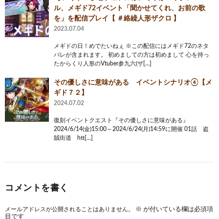
ル、メギド72イベント「聞かせてくれ、お前の歌
を」を配信プレイ【 ＃絡繰人形ザクロ 】
2023.07.04
メギドの日！めでたいねぇ ※この配信にはメギド72のネタ
バレが含まれます。 初めましての方は初めまして 心を持っ
たからくり人形のVtuber参九六(ザ[…]
その優しさに意味がある イベントシナリオ④【メ
ギド７２】
2024.07.02
復刻イベントクエスト『その優しさに意味がある』
2024/6/14(金)15:00～2024/6/24(月)14:59に開催 01話 盗
賊街道 htt[…]
コメントを書く
メールアドレスが公開されることはありません。
※
が付いている欄は必須項
目です