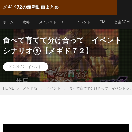
メギド72の最新動画まとめ
ホーム
攻略
メインストーリー
イベント
CM
音楽BGM
食べて育てて分け合って イベント
シナリオ⑤【メギド７２】
2023.09.12
イベント
HOME
メギド72
イベント
食べて育てて分け合って イベントシ