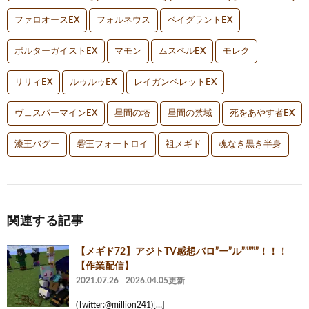
ファロオースEX
フォルネウス
ベイグラントEX
ポルターガイストEX
マモン
ムスペルEX
モレク
リリィEX
ルゥルゥEX
レイガンベレットEX
ヴェスパーマインEX
星間の塔
星間の禁域
死をあやす者EX
漆王バグー
砦王フォートロイ
祖メギド
魂なき黒き半身
関連する記事
【メギド72】アジトTV感想バロ”ー”ル”””””！！！
【作業配信】
2021.07.26
2026.04.05更新
(Twitter:@million241)[…]