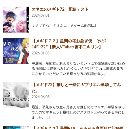
オネエのメギド72 配信テスト
2024.07.01
＃メギド72 ＃オネエ ＃ゲーム配信[…]
【メギド７２】星間の塔お急ぎ便 その2
14F~22F【新人VTuber/宙不二キリン】
2026.01.03
中層階、短縮案があんまりないという点で強敵感が漂い始め
る 実際には終盤もみじかくないんだけど これは編成の参考
にさせていただいている様々な方の知識が集[…]
‪【メギド72】‬推しと一緒にガブリエル単騎してみ
た。
2024.06.08
最近、平兼さんや魔ヶ月さんが推しのガブリエル単騎をやっ
てたのでマキムラも最推しのアスタロトとやってみる事にし
ました。[…]
【メギド７２】星間RTA そろそろ真面目に記録更