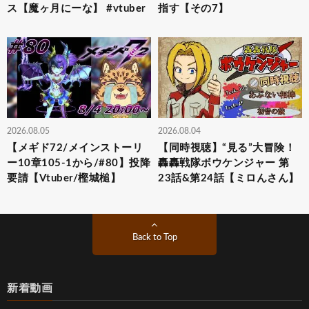
ス【魔ヶ月にーな】 #vtuber
指す【その7】
2026.08.05
2026.08.04
【メギド72/メインストーリ
【同時視聴】“見る”大冒険！
ー10章105-1から/#80】投降
轟轟戦隊ボウケンジャー 第
要請【Vtuber/樫城槌】
23話&第24話【ミロんさん】
Back to Top
新着動画