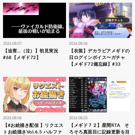
2026.08.07
2026.08.06
【迫害…（泣）】初見実況
【衣装】デカラビアメギドの
#68【メギド72】
日ログインボイス〜ガチャ
【メギド72備忘録】#33
2026.08.06
2026.08.05
【#お絵描き配信 】リクエス
【メギド７２】星間RTA そ
トお絵描きVol.6.5 ハルファ
ろそろ真面目に記録更新を目