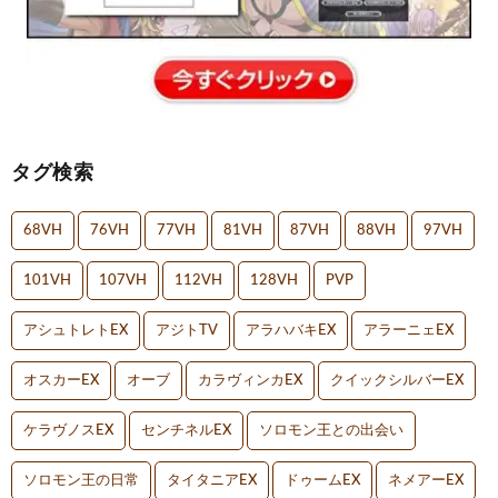
タグ検索
68VH
76VH
77VH
81VH
87VH
88VH
97VH
101VH
107VH
112VH
128VH
PVP
アシュトレトEX
アジトTV
アラハバキEX
アラーニェEX
オスカーEX
オーブ
カラヴィンカEX
クイックシルバーEX
ケラヴノスEX
センチネルEX
ソロモン王との出会い
ソロモン王の日常
タイタニアEX
ドゥームEX
ネメアーEX