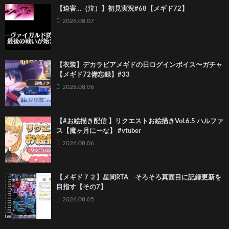
【迫害…（泣）】初見実況#68【メギド72】
2026.08.07
【衣装】デカラビアメギドの日ログインボイス〜ガチャ
【メギド72備忘録】#33
2026.08.06
【#お絵描き配信 】リクエストお絵描きVol.6.5 ハルファ
ス【魔ヶ月にーな】 #vtuber
2026.08.06
【メギド７２】星間RTA そろそろ真面目に記録更新を
目指す【その7】
2026.08.05