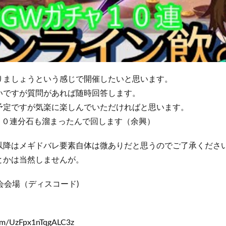
りましょうという感じで開催したいと思います。
いですが質問があれば随時回答します。
予定ですが気楽に楽しんでいただければと思います。
１０連分石も溜まったんで回します（余興）
以降はメギドバレ要素自体は微ありだと思うのでご了承くださ
とかは当然しませんが。
会会場（ディスコード)
com/UzFpx1nTqgALC3z