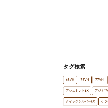
タグ検索
68VH
76VH
77VH
アシュトレトEX
アジトT
クイックシルバーEX
ケラ