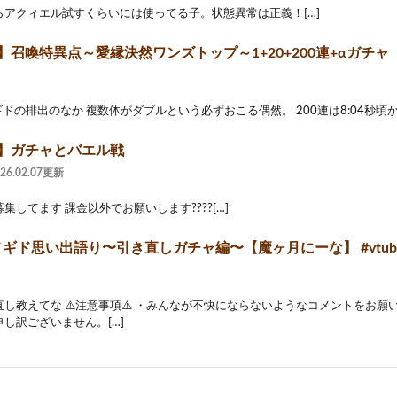
らアクィエル試すくらいには使ってる子。状態異常は正義！[…]
】召喚特異点～愛縁決然ワンズトップ～1+20+200連+αガチャ
ギドの排出のなか 複数体がダブルという必ずおこる偶然。 200連は8:04秒頃から
2】ガチャとバエル戦
026.02.07更新
集してます 課金以外でお願いします????[…]
ギド思い出語り〜引き直しガチャ編〜【魔ヶ月にーな】 #vtub
し教えてな ⚠️注意事項⚠️ ・みんなが不快にならないようなコメントをお願
し訳ございません。[…]