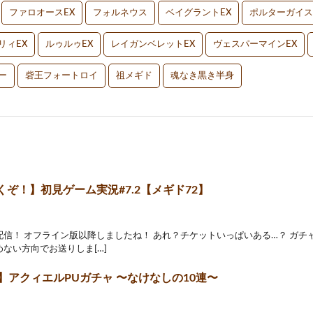
ファロオースEX
フォルネウス
ベイグラントEX
ポルターガイス
リィEX
ルゥルゥEX
レイガンベレットEX
ヴェスパーマインEX
ー
砦王フォートロイ
祖メギド
魂なき黒き半身
ぞ！】初見ゲーム実況#7.2【メギド72】
信！ オフライン版以降しましたね！ あれ？チケットいっぱいある…？ ガチ
ない方向でお送りしま[…]
】アクィエルPUガチャ 〜なけなしの10連〜