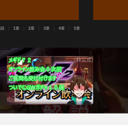
周回
1章
2章
3章
4章
5章