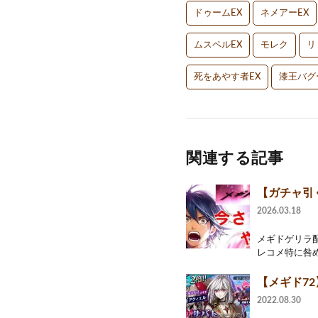
ドゥームEX
ネメアーEX
ムスペルEX
モレク
リ
死をあやす者EX
漆王バグ
関連する記事
【ガチャ引く
2026.03.18
メギドゲリラ配
レコメ特に咎め
【メギド72
2022.08.30