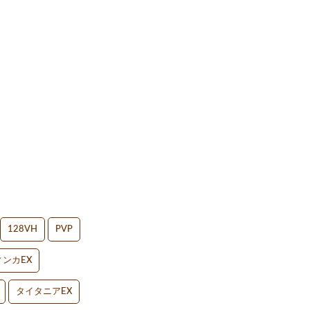
128VH
PVP
ンカEX
タイタニアEX