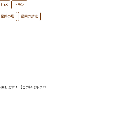
トEX
マモン
星間の塔
星間の禁域
ャ回します！ 【この枠はネタバ