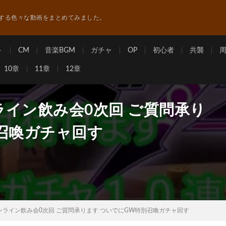
する色々な動画をまとめてみました。
ト
CM
音楽BGM
ガチャ
OP
初心者
共襲
10章
11章
12章
ライン飲み会0次回 ご質問承り
召喚ガチャ回す
オンライン飲み会0次回 ご質問承ります ついでにGW特別召喚ガチャ回す