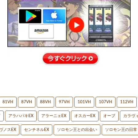
81VH
87VH
88VH
97VH
101VH
107VH
112VH
V
アラハバキEX
アラーニェEX
オスカーEX
オーブ
カラヴィ
ヴノスEX
センチネルEX
ソロモン王との出会い
ソロモン王の日常