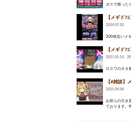
ボスで困った
【メギド72
2024.07.02
200体近いメ
【メギド7
2021.05.10
2
ロスワのネタ募
【#雑談】メ
2025.04.08
お前らの引き直
ております。申