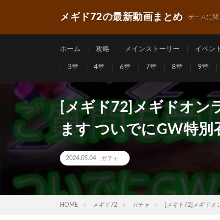
メギド72の最新動画まとめ
ゲームに関
ホーム
攻略
メインストーリー
イベン
3章
4章
6章
7章
8章
9章
[メギド72]メギドオン
ます ついでにGW特別
2024.05.04
ガチャ
HOME
メギド72
ガチャ
[メギド72]メギド