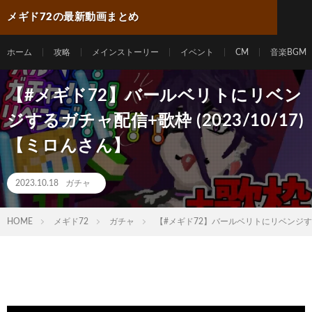
メギド72の最新動画まとめ
ホーム
攻略
メインストーリー
イベント
CM
音楽BGM
【#メギド72】バールベリトにリベン
ジするガチャ配信+歌枠 (2023/10/17)
【ミロんさん】
2023.10.18
ガチャ
HOME
メギド72
ガチャ
【#メギド72】バールベリトにリベンジするガ