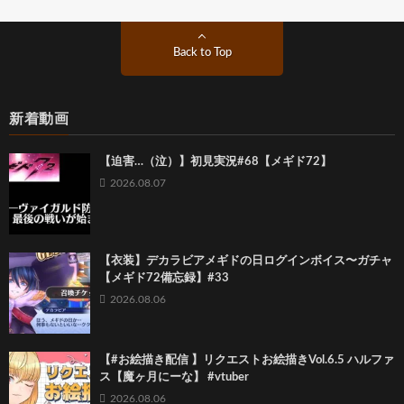
Back to Top
新着動画
【迫害…（泣）】初見実況#68【メギド72】
2026.08.07
【衣装】デカラビアメギドの日ログインボイス〜ガチャ
【メギド72備忘録】#33
2026.08.06
【#お絵描き配信 】リクエストお絵描きVol.6.5 ハルファ
ス【魔ヶ月にーな】 #vtuber
2026.08.06