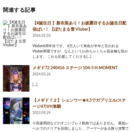
関連する記事
【#誕生日 】新衣装あり！お披露目するお誕生日配
信ばい！ 【ぼたまる雪 Vtuber】
2026.01.03
Vtuber6周年目です。 6万人いて寿命が半年と言われる
Vtuber界隈ですが、なんというかめちゃくちゃ長命種な気が
します。 これも応援してくださる[…]
メギド72 240416 ステージ 104-5 H MOMENT
2024.05.26
[…]
【メギド７２】シェンウー★4.5でガブリエル(ステ
ージ47)VH単騎
2022.09.29
※高速周回などのすごいプレイ動画ではありません。 最低レ
ベルでのクリアを目指しました。 アーマーがある限り攻撃で