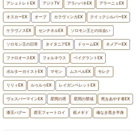
アシュトレトEX
アジトTV
アラハバキEX
アラーニェEX
オスカーEX
オーブ
カラヴィンカEX
クイックシルバーEX
ケラヴノスEX
センチネルEX
ソロモン王との出会い
ソロモン王の日常
タイタニアEX
ドゥームEX
ネメアーEX
ファロオースEX
フォルネウス
ベイグラントEX
ポルターガイストEX
マモン
ムスペルEX
モレク
リリィEX
ルゥルゥEX
レイガンベレットEX
ヴェスパーマインEX
星間の塔
星間の禁域
死をあやす者EX
漆王バグー
砦王フォートロイ
祖メギド
魂なき黒き半身