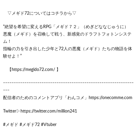
▽メギド72についてはコチラから▽
“絶望を希望に変えるRPG「メギド７２」（めぎどななじゅうに）
悪魔（メギド）を召喚して戦う、新感覚のドラフトフォトンシステ
ム！
指輪の力を引き出した少年と72人の悪魔（メギド）たちの物語を体
験せよ！”
【https://megido72.com/ 】
ｰｰｰｰｰｰｰｰｰｰｰｰｰｰｰｰｰｰｰｰｰｰｰｰｰｰｰｰｰｰｰｰｰｰｰｰｰｰｰｰｰｰｰｰｰｰｰｰｰｰｰｰｰｰｰｰｰｰｰｰｰ
ｰｰｰ
配信者のためのコメントアプリ「わんコメ」https://onecomme.com
Twitter▷https://twitter.com/million241
#メギド #メギド72 #Vtuber