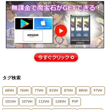
タグ検索
68VH
76VH
77VH
81VH
87VH
88VH
97VH
101VH
107VH
112VH
128VH
PVP