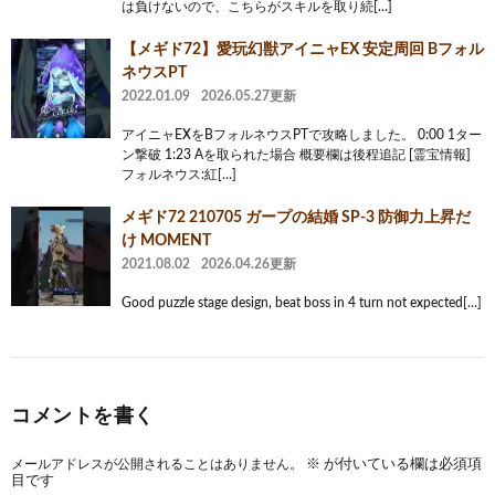
は負けないので、こちらがスキルを取り続[…]
【メギド72】愛玩幻獣アイニャEX 安定周回 Bフォル
ネウスPT
2022.01.09
2026.05.27更新
アイニャEXをBフォルネウスPTで攻略しました。 0:00 1ター
ン撃破 1:23 Aを取られた場合 概要欄は後程追記 [霊宝情報]
フォルネウス:紅[…]
メギド72 210705 ガープの結婚 SP-3 防御力上昇だ
け MOMENT
2021.08.02
2026.04.26更新
Good puzzle stage design, beat boss in 4 turn not expected[…]
コメントを書く
メールアドレスが公開されることはありません。
※
が付いている欄は必須項
目です