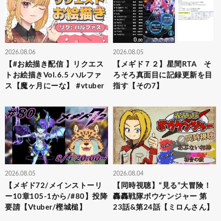
2026.08.06
2026.08.05
【#お絵描き配信 】リクエス
【メギド７２】星間RTA そ
トお絵描きVol.6.5 ハルファ
ろそろ真面目に記録更新を目
ス【魔ヶ月にーな】 #vtuber
指す【その7】
2026.08.05
2026.08.04
【メギド72/メインストーリ
【同時視聴】“見る”大冒険！
ー10章105-1から/#80】投降
轟轟戦隊ボウケンジャー 第
要請【Vtuber/樫城槌】
23話&第24話【ミロんさん】