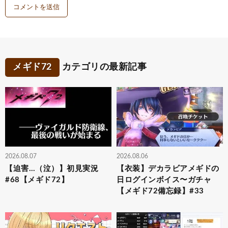
メギド72
カテゴリの最新記事
2026.08.07
2026.08.06
【迫害…（泣）】初見実況
【衣装】デカラビアメギドの
#68【メギド72】
日ログインボイス〜ガチャ
【メギド72備忘録】#33