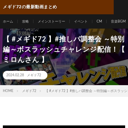
メギド72の最新動画まとめ
ホーム
攻略
メインストーリー
イベント
CM
音楽BGM
【 #メギド72 】#推しパ調整会 ～特別
編～ボスラッシュチャレンジ配信！【
ミロんさん 】
2024.02.28
メギド72
HOME
メギド72
【 #メギド72 】#推しパ調整会 ～特別編～ボスラッ