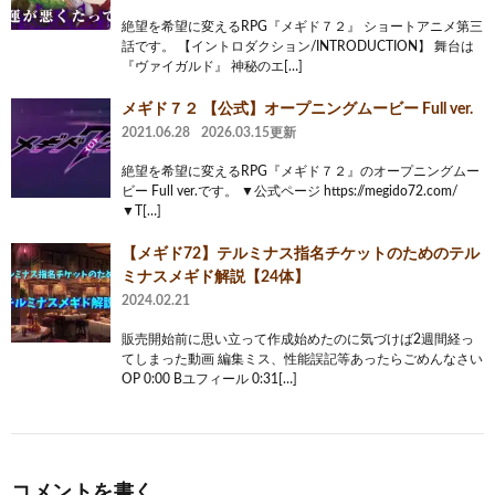
絶望を希望に変えるRPG『メギド７２』 ショートアニメ第三
話です。 【イントロダクション/INTRODUCTION】 舞台は
『ヴァイガルド』 神秘のエ[…]
メギド７２ 【公式】オープニングムービー Full ver.
2021.06.28
2026.03.15更新
絶望を希望に変えるRPG『メギド７２』のオープニングムー
ビー Full ver.です。 ▼公式ページ https://megido72.com/
▼T[…]
【メギド72】テルミナス指名チケットのためのテル
ミナスメギド解説【24体】
2024.02.21
販売開始前に思い立って作成始めたのに気づけば2週間経っ
てしまった動画 編集ミス、性能誤記等あったらごめんなさい
OP 0:00 Bユフィール 0:31[…]
コメントを書く