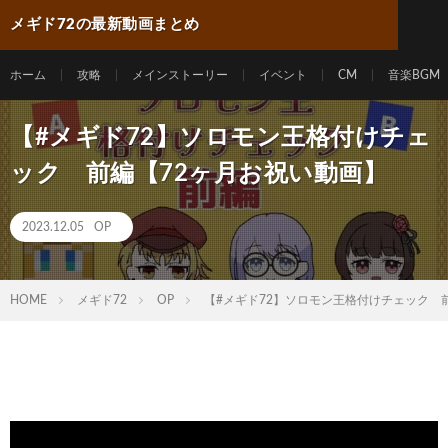
メギド72の最新動画まとめ
ホーム
攻略
メインストーリー
イベント
CM
音楽BGM
【#メギド72】ソロモン王格付けチェ
ック 前編【72ヶ月お祝い動画】
2023.12.05
OP
HOME
メギド72
OP
【#メギド72】ソロモン王格付けチェック 