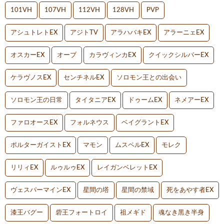
101VH
107VH
112VH
128VH
PVP
アシュトレトEX
アジトTV
アラハバキEX
アラーニェEX
オスカーEX
オーブ
カラヴィンカEX
クイックシルバーEX
ケラヴノスEX
センチネルEX
ソロモン王との出会い
ソロモン王の日常
タイタニアEX
ドゥームEX
ネメアーEX
ファロオースEX
フォルネウス
ベイグラントEX
ポルターガイストEX
マモン
ムスペルEX
モレク
リリィEX
ルゥルゥEX
レイガンベレットEX
ヴェスパーマインEX
星間の塔
星間の禁域
死をあやす者EX
漆王バグー
砦王フォートロイ
祖メギド
魂なき黒き半身