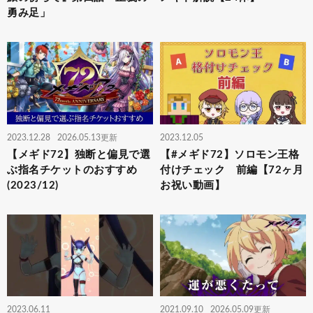
勇み足」
2023.12.28
2026.05.13更新
2023.12.05
【メギド72】独断と偏見で選
【#メギド72】ソロモン王格
ぶ指名チケットのおすすめ
付けチェック 前編【72ヶ月
(2023/12)
お祝い動画】
2023.06.11
2021.09.10
2026.05.09更新