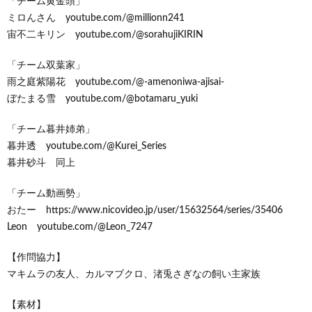
「チーム黄金頭」
ミロんさん youtube.com/@millionn241
宙不二キリン youtube.com/@sorahujiKIRIN
「チーム双葉家」
雨之庭紫陽花 youtube.com/@-amenoniwa-ajisai-
ぼたまる雪 youtube.com/@botamaru_yuki
「チーム暮井姉弟」
暮井透 youtube.com/@Kurei_Series
暮井砂斗 同上
「チーム動画勢」
おたー https://www.nicovideo.jp/user/15632564/series/35406
Leon youtube.com/@Leon_7247
【作問協力】
マキムラの友人、カルマブクロ、渚兎さぎなの飼い主家族
【素材】