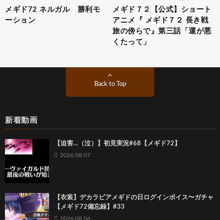
メギド72 ネルガル 勝利モ
メギド７２【公式】ショート
ーション
アニメ『 メギド７２ 長き戦
旅の傍らで』第三話「運が悪
くたって」
Back to Top
新着動画
【迫害…（泣）】初見実況#68【メギド72】
2026.08.07
【衣装】デカラビアメギドの日ログインボイス〜ガチャ
【メギド72備忘録】#33
2026.08.06