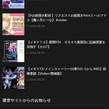
【#お絵描き配信 】リクエストお絵描きVol.6.5 ハルファ
ス【魔ヶ月にーな】 #vtuber
2026.08.06
【メギド７２】星間RTA そろそろ真面目に記録更新を
目指す【その7】
2026.08.05
【メギド72/メインストーリー10章105-1から/#80】投
降要請【Vtuber/樫城槌】
2026.08.05
運営サイトからのお知らせ