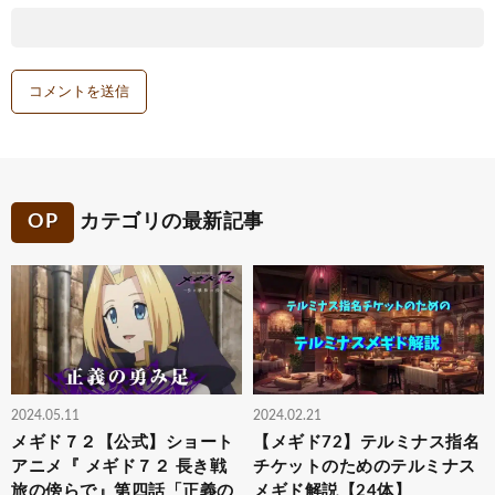
OP
カテゴリの最新記事
2024.05.11
2024.02.21
メギド７２【公式】ショート
【メギド72】テルミナス指名
アニメ『 メギド７２ 長き戦
チケットのためのテルミナス
旅の傍らで』第四話「正義の
メギド解説【24体】