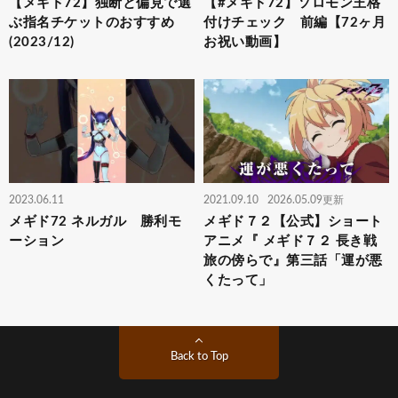
【メギド72】独断と偏見で選
【#メギド72】ソロモン王格
ぶ指名チケットのおすすめ
付けチェック 前編【72ヶ月
(2023/12)
お祝い動画】
2023.06.11
2021.09.10
2026.05.09更新
メギド72 ネルガル 勝利モ
メギド７２【公式】ショート
ーション
アニメ『 メギド７２ 長き戦
旅の傍らで』第三話「運が悪
くたって」
Back to Top