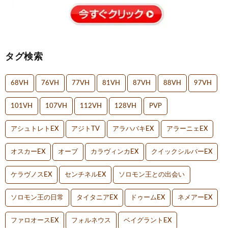
タグ検索
68VH
76VH
77VH
81VH
87VH
88VH
97VH
101VH
107VH
112VH
128VH
PVP
アシュトレトEX
アジトTV
アラハバキEX
アラーニェEX
オスカーEX
オーブ
カラヴィンカEX
クイックシルバーEX
ケラヴノスEX
センチネルEX
ソロモン王との出会い
ソロモン王の日常
タイタニアEX
ドゥームEX
ネメアーEX
ファロオースEX
フォルネウス
ベイグラントEX