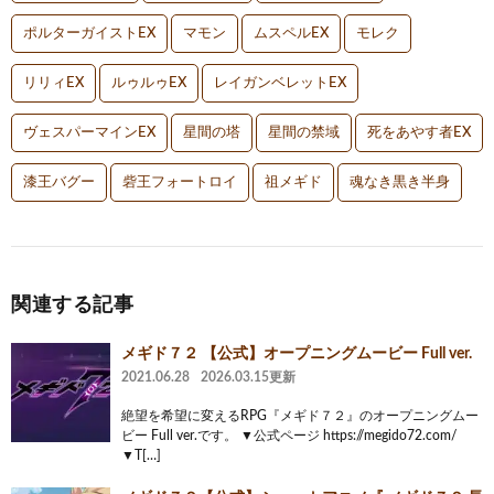
ポルターガイストEX
マモン
ムスペルEX
モレク
リリィEX
ルゥルゥEX
レイガンベレットEX
ヴェスパーマインEX
星間の塔
星間の禁域
死をあやす者EX
漆王バグー
砦王フォートロイ
祖メギド
魂なき黒き半身
関連する記事
メギド７２ 【公式】オープニングムービー Full ver.
2021.06.28
2026.03.15更新
絶望を希望に変えるRPG『メギド７２』のオープニングムー
ビー Full ver.です。 ▼公式ページ https://megido72.com/
▼T[…]