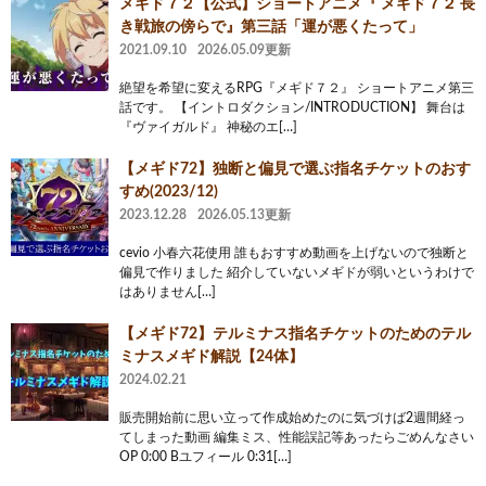
メギド７２【公式】ショートアニメ『 メギド７２ 長
き戦旅の傍らで』第三話「運が悪くたって」
2021.09.10
2026.05.09更新
絶望を希望に変えるRPG『メギド７２』 ショートアニメ第三
話です。 【イントロダクション/INTRODUCTION】 舞台は
『ヴァイガルド』 神秘のエ[…]
【メギド72】独断と偏見で選ぶ指名チケットのおす
すめ(2023/12)
2023.12.28
2026.05.13更新
cevio 小春六花使用 誰もおすすめ動画を上げないので独断と
偏見で作りました 紹介していないメギドが弱いというわけで
はありません[…]
【メギド72】テルミナス指名チケットのためのテル
ミナスメギド解説【24体】
2024.02.21
販売開始前に思い立って作成始めたのに気づけば2週間経っ
てしまった動画 編集ミス、性能誤記等あったらごめんなさい
OP 0:00 Bユフィール 0:31[…]