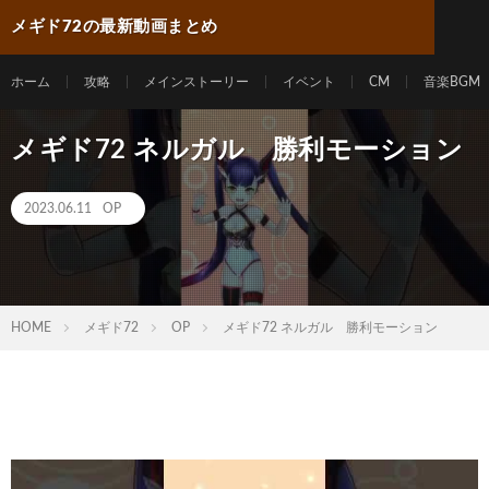
メギド72の最新動画まとめ
ホーム
攻略
メインストーリー
イベント
CM
音楽BGM
メギド72 ネルガル 勝利モーション
2023.06.11
OP
HOME
メギド72
OP
メギド72 ネルガル 勝利モーション