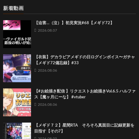
新着動画
【迫害…（泣）】初見実況#68【メギド72】
2026.08.07
【衣装】デカラビアメギドの日ログインボイス〜ガチャ
【メギド72備忘録】#33
2026.08.06
【#お絵描き配信 】リクエストお絵描きVol.6.5 ハルファ
ス【魔ヶ月にーな】 #vtuber
2026.08.06
【メギド７２】星間RTA そろそろ真面目に記録更新を
目指す【その7】
2026.08.05